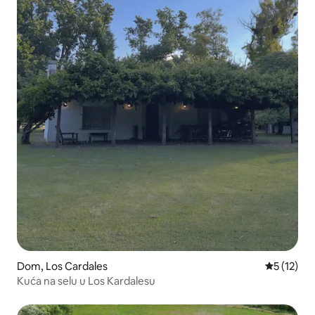
Dom, Los Cardales
Prosečna o
5 (12)
Kuća na selu u Los Kardalesu