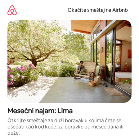
Pređi
na
Okačite smeštaj na Airbnb
sadržaj
Mesečni najam: Lima
Otkrijte smeštaje za duži boravak u kojima ćete se
osećati kao kod kuće, za boravke od mesec dana ili
duže.