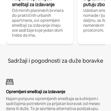
smeštaji za izdavanje
putuju zbog p
Od mirnih planinskih brvnara
Udoban smeštaj
do praktičnih urbanih
nomade i ljude 
apartmana, ovi opremljeni
daljinu, sa Wi-
smeštaji za izdavanje imaju
namenskim ra
sve sadržaje koje jedan dom
prostorom.
treba da ima.
Sadržaji i pogodnosti za duže boravke
Opremljeni smeštaji za izdavanje
Najam potpuno opremljenih smeštaja sa kuhinjom i
sadržajima potrebnim za prijatan boravak od mesec
dana ili duže. To je savršena alternativa podzakupu.