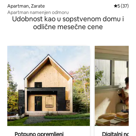
Apartman, Zarate
Prosečna o
5 (37)
Apartman namenjen odmoru
Udobnost kao u sopstvenom domu i
odlične mesečne cene
Potpuno opremljeni
Digitalni nomad