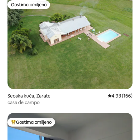
Gostima omiljeno
Gostima omiljeno
Seoska kuća, Zarate
Prosečna ocena
4,93 (166)
casa de campo
Gostima omiljeno
Najuspešniji među gostima omiljenim