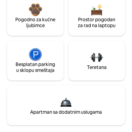
Pogodno za kućne
Prostor pogodan
ljubimce
za rad na laptopu
Besplatan parking
Teretana
u sklopu smeštaja
Apartman sa dodatnim uslugama