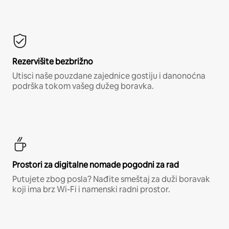
Rezervišite bezbrižno
Utisci naše pouzdane zajednice gostiju i danonoćna
podrška tokom vašeg dužeg boravka.
Prostori za digitalne nomade pogodni za rad
Putujete zbog posla? Nađite smeštaj za duži boravak
koji ima brz Wi-Fi i namenski radni prostor.