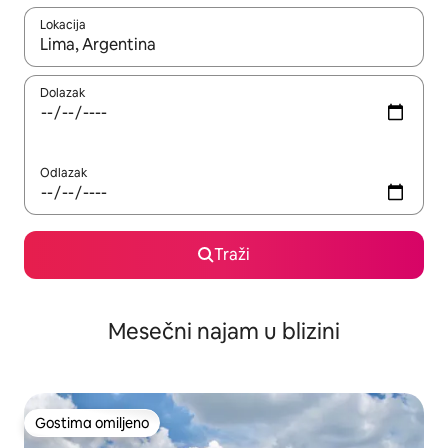
Lokacija
Kad su rezultati dostupni, možete da se krećete kroz njih pomoću
Dolazak
Odlazak
Traži
Mesečni najam u blizini
Gostima omiljeno
Gostima omiljeno