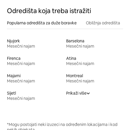
Odredišta koja treba istražiti
Popularna odredišta za duže boravke
Obližnja odredišta
Njujork
Barselona
Mesečni najam
Mesečni najam
Firenca
Atina
Mesečni najam
Mesečni najam
Majami
Montreal
Mesečni najam
Mesečni najam
Sijetl
Prikaži više
Mesečni najam
*Mogu postojati neki izuzeci na određenim lokacijama i kod
nekih objekata.