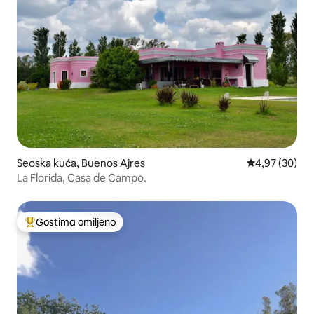
Seoska kuća, Buenos Ajres
Prosečna ocen
4,97 (30)
La Florida, Casa de Campo.
Gostima omiljeno
Najuspešniji među gostima omiljenim