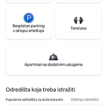
Besplatan parking
Teretana
u sklopu smeštaja
Apartman sa dodatnim uslugama
Odredišta koja treba istražiti
Popularna odredišta za duže boravke
Obližnja odredišta