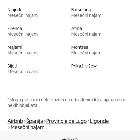
Njujork
Barselona
Mesečni najam
Mesečni najam
Firenca
Atina
Mesečni najam
Mesečni najam
Majami
Montreal
Mesečni najam
Mesečni najam
Sijetl
Prikaži više
Mesečni najam
*Mogu postojati neki izuzeci na određenim lokacijama i kod
nekih objekata.
Airbnb
Španija
Provincia de Lugo
Ligonde
Mesečni najam