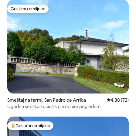
Gostima omiljeno
Gostima omiljeno
Smeštaj na farmi, San Pedro de Arriba
Prosečna ocen
4,88 (72)
Ugodna seoska kućica s prirodnim pogledom
Gostima omiljeno
Najuspešniji među gostima omiljenim