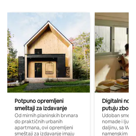
Potpuno opremljeni
Digitalni nomad
smeštaji za izdavanje
putuju zbog p
Od mirnih planinskih brvnara
Udoban smeštaj
do praktičnih urbanih
nomade i ljude 
apartmana, ovi opremljeni
daljinu, sa Wi-
smeštaji za izdavanje imaju
namenskim ra