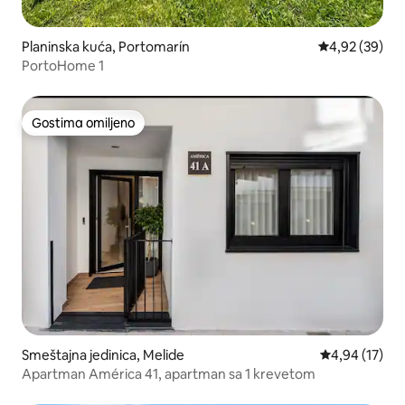
Planinska kuća, Portomarín
Prosečna ocen
4,92 (39)
PortoHome 1
Gostima omiljeno
Gostima omiljeno
Smeštajna jedinica, Melide
Prosečna ocen
4,94 (17)
Apartman América 41, apartman sa 1 krevetom