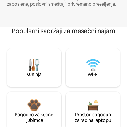
zaposlene, poslovni smeštaj i privremeno preseljenje.
Popularni sadržaji za mesečni najam
Kuhinja
Wi-Fi
Pogodno za kućne
Prostor pogodan
ljubimce
za rad na laptopu