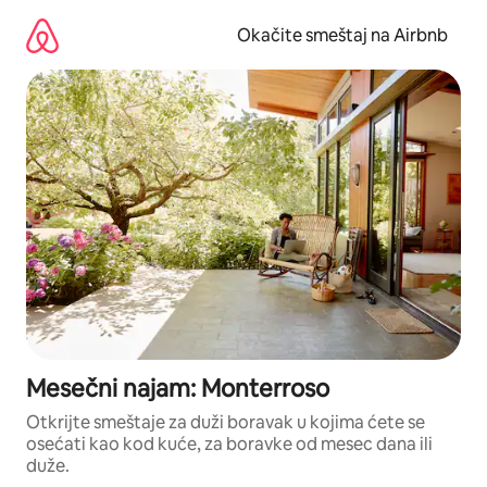
Pređi
na
Okačite smeštaj na Airbnb
sadržaj
Mesečni najam: Monterroso
Otkrijte smeštaje za duži boravak u kojima ćete se
osećati kao kod kuće, za boravke od mesec dana ili
duže.