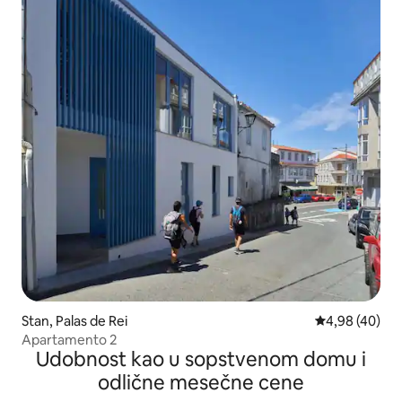
Stan, Palas de Rei
Prosečna ocen
4,98 (40)
Apartamento 2
Udobnost kao u sopstvenom domu i
odlične mesečne cene