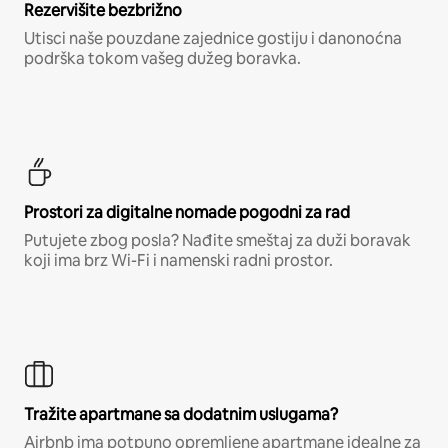
Rezervišite bezbrižno
Utisci naše pouzdane zajednice gostiju i danonoćna
podrška tokom vašeg dužeg boravka.
Prostori za digitalne nomade pogodni za rad
Putujete zbog posla? Nađite smeštaj za duži boravak
koji ima brz Wi-Fi i namenski radni prostor.
Tražite apartmane sa dodatnim uslugama?
Airbnb ima potpuno opremljene apartmane idealne za