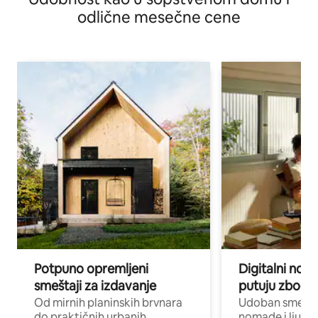
odlične mesečne cene
Potpuno opremljeni
Digitalni nomad
smeštaji za izdavanje
putuju zbog p
Od mirnih planinskih brvnara
Udoban smeštaj
do praktičnih urbanih
nomade i ljude 