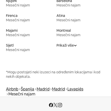
Njujork
Barselona
Mesečni najam
Mesečni najam
Firenca
Atina
Mesečni najam
Mesečni najam
Majami
Montreal
Mesečni najam
Mesečni najam
Sijetl
Prikaži više
Mesečni najam
*Mogu postojati neki izuzeci na određenim lokacijama i kod
nekih objekata.
Airbnb
Španija
Madrid
Madrid
Lavapiés
Mesečni najam