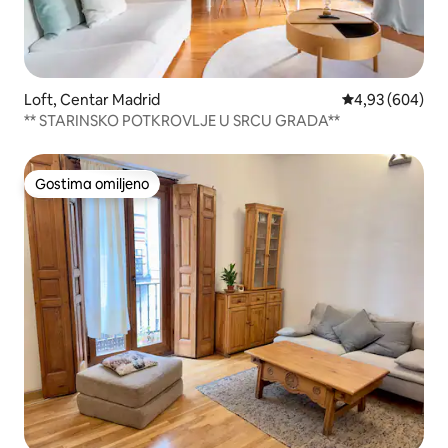
Loft, Centar Madrid
Prosečna ocena 
4,93 (604)
** STARINSKO POTKROVLJE U SRCU GRADA**
Gostima omiljeno
Gostima omiljeno