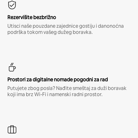
Rezervišite bezbrižno
Utisci naše pouzdane zajednice gostiju i danonoćna
podrška tokom vašeg dužeg boravka.
Prostori za digitalne nomade pogodni za rad
Putujete zbog posla? Nađite smeštaj za duži boravak
koji ima brz Wi-Fi i namenski radni prostor.