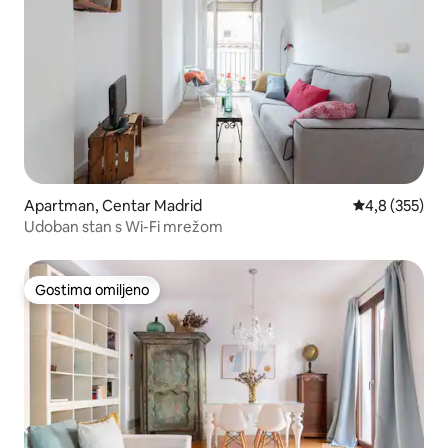
Apartman, Centar Madrid
Prosečna ocen
4,8 (355)
Udoban stan s Wi-Fi mrežom
Gostima omiljeno
Gostima omiljeno