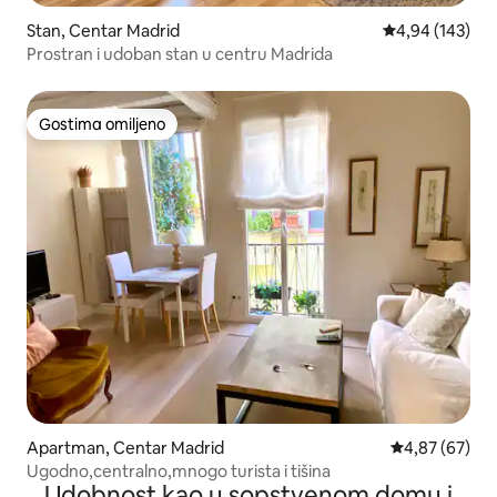
Stan, Centar Madrid
Prosečna ocena
4,94 (143)
Prostran i udoban stan u centru Madrida
Gostima omiljeno
Gostima omiljeno
Apartman, Centar Madrid
Prosečna ocen
4,87 (67)
Ugodno,centralno,mnogo turista i tišina
Udobnost kao u sopstvenom domu i