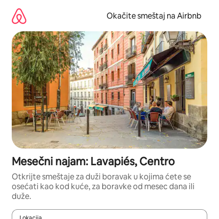
Pređi
na
Okačite smeštaj na Airbnb
sadržaj
Mesečni najam: Lavapiés, Centro
Otkrijte smeštaje za duži boravak u kojima ćete se
osećati kao kod kuće, za boravke od mesec dana ili
duže.
Lokacija