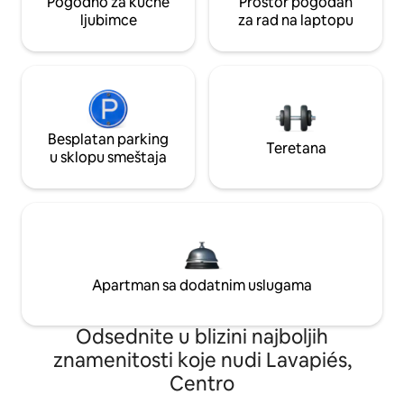
Pogodno za kućne
Prostor pogodan
ljubimce
za rad na laptopu
Besplatan parking
Teretana
u sklopu smeštaja
Apartman sa dodatnim uslugama
Odsednite u blizini najboljih
znamenitosti koje nudi Lavapiés,
Centro