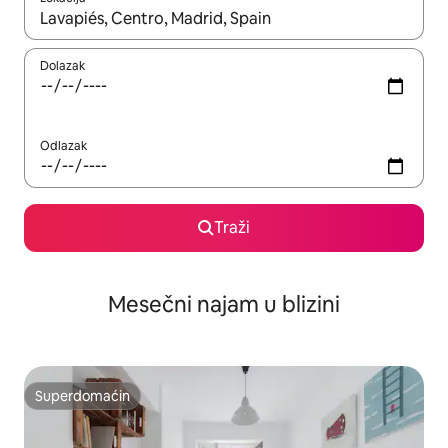
Kad su rezultati dostupni, možete da se krećete kroz njih pomoću
Dolazak
Odlazak
Traži
Mesečni najam u blizini
Superdomaćin
Superdomaćin