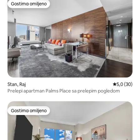
Gostima omiljeno
Gostima omiljeno
Stan, Raj
Prosečna oce
5,0 (30)
Prelepi apartman Palms Place sa prelepim pogledom
Gostima omiljeno
Gostima omiljeno