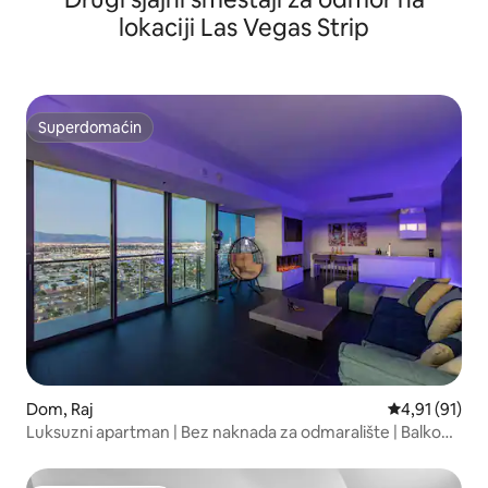
lokaciji Las Vegas Strip
Superdomaćin
Superdomaćin
Dom, Raj
Prosečna ocen
4,91 (91)
Luksuzni apartman | Bez naknada za odmaralište | Balkon
koji se proteže oko celog objekta