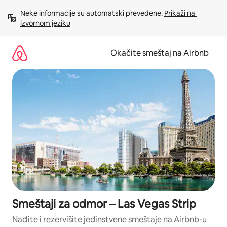
Pređi
Neke informacije su automatski prevedene. 
Prikaži na 
na
izvornom jeziku
sadržaj
Okačite smeštaj na Airbnb
Smeštaji za odmor – Las Vegas Strip
Nađite i rezervišite jedinstvene smeštaje na Airbnb-u