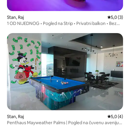
Stan, Raj
Prosečna oc
5,0 (3)
1 OD NIJEDNOG • Pogled na Strip • Privatni balkon • Bez
naknade za odmaralište
Stan, Raj
Prosečna oc
5,0 (4)
Penthaus Mayweather Palms | Pogled na čuvenu aveniju
Strip