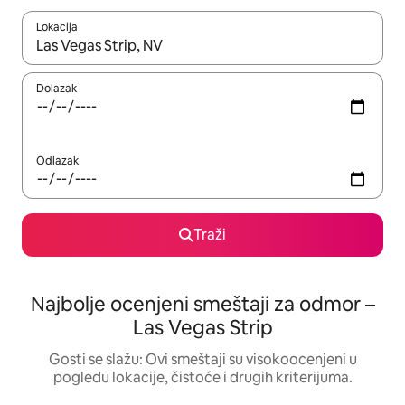
Lokacija
Kad su rezultati dostupni, možete da se krećete kroz njih pomoću
Dolazak
Odlazak
Traži
Najbolje ocenjeni smeštaji za odmor –
Las Vegas Strip
Gosti se slažu: Ovi smeštaji su visokoocenjeni u
pogledu lokacije, čistoće i drugih kriterijuma.