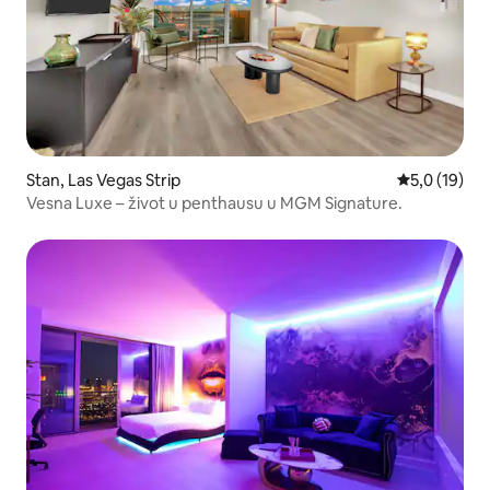
Stan, Las Vegas Strip
Prosečna oce
5,0 (19)
Vesna Luxe – život u penthausu u MGM Signature.