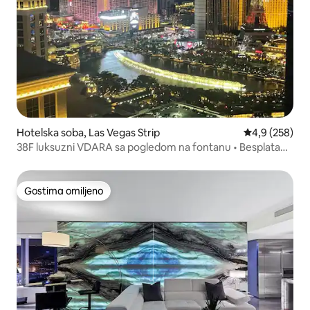
Hotelska soba, Las Vegas Strip
Prosečna ocen
4,9 (258)
38F luksuzni VDARA sa pogledom na fontanu • Besplatan
usluga
Gostima omiljeno
Gostima omiljeno