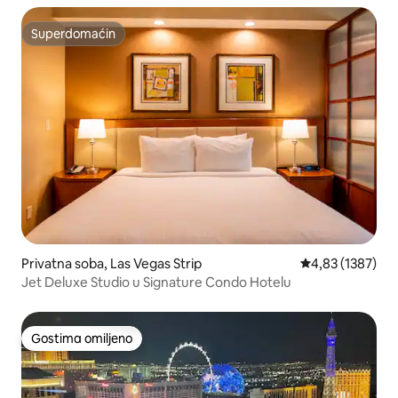
Superdomaćin
Superdomaćin
Privatna soba, Las Vegas Strip
Prosečna ocena 
4,83 (1387)
Jet Deluxe Studio u Signature Condo Hotelu
Gostima omiljeno
Gostima omiljeno