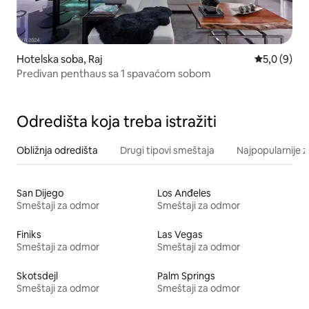
Hotelska soba, Raj
Prosečna oc
5,0 (9)
Predivan penthaus sa 1 spavaćom sobom
Odredišta koja treba istražiti
Obližnja odredišta
Drugi tipovi smeštaja
Najpopularnije z
San Dijego
Los Anđeles
Smeštaji za odmor
Smeštaji za odmor
Finiks
Las Vegas
Smeštaji za odmor
Smeštaji za odmor
Skotsdejl
Palm Springs
Smeštaji za odmor
Smeštaji za odmor