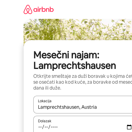
Pređi
na
sadržaj
Mesečni najam:
Lamprechtshausen
Otkrijte smeštaje za duži boravak u kojima će
se osećati kao kod kuće, za boravke od mese
dana ili duže.
Lokacija
Kad su rezultati dostupni, možete da se krećete kr
Dolazak