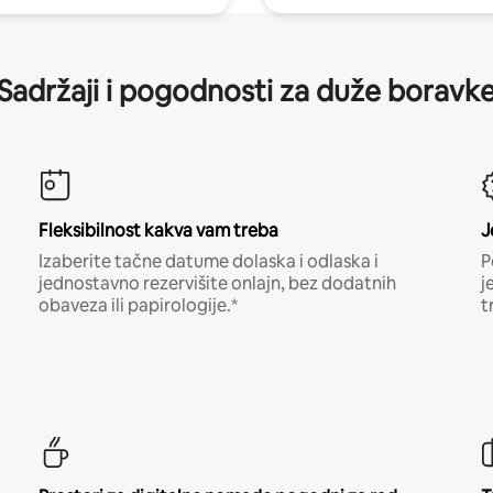
Sadržaji i pogodnosti za duže boravk
Fleksibilnost kakva vam treba
J
Izaberite tačne datume dolaska i odlaska i
P
jednostavno rezervišite onlajn, bez dodatnih
j
obaveza ili papirologije.*
t