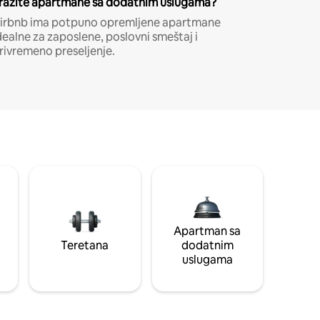
ražite apartmane sa dodatnim uslugama?
irbnb ima potpuno opremljene apartmane
dealne za zaposlene, poslovni smeštaj i
rivremeno preseljenje.
Apartman sa
Teretana
dodatnim
uslugama