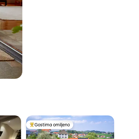
Gostima omiljeno
Najuspešniji među gostima omiljenim