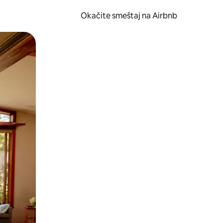
Okačite smeštaj na Airbnb
 ili prevlačenjem.