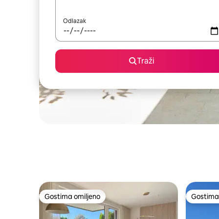
Odlazak
Traži
Gostima omiljeno
Gostima 
Gostima omiljeno
Gostima 