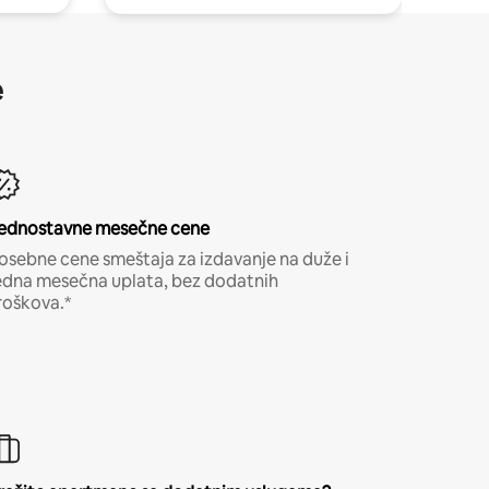
e
ednostavne mesečne cene
osebne cene smeštaja za izdavanje na duže i
edna mesečna uplata, bez dodatnih
roškova.*