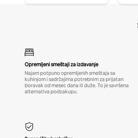
Opremljeni smeštaji za izdavanje
Najam potpuno opremljenih smeštaja sa
kuhinjom i sadržajima potrebnim za prijatan
boravak od mesec dana ili duže. To je savršena
alternativa podzakupu.