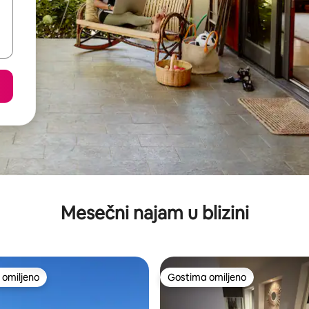
Mesečni najam u blizini
omiljeno
Gostima omiljeno
omiljeno
Gostima omiljeno