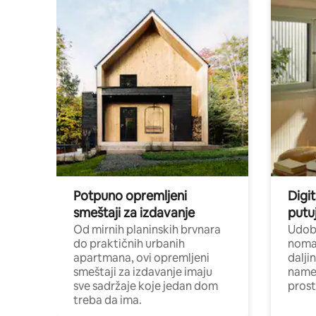
Potpuno opremljeni
Digit
smeštaji za izdavanje
putu
Od mirnih planinskih brvnara
Udoba
do praktičnih urbanih
nomad
apartmana, ovi opremljeni
dalji
smeštaji za izdavanje imaju
name
sve sadržaje koje jedan dom
pros
treba da ima.