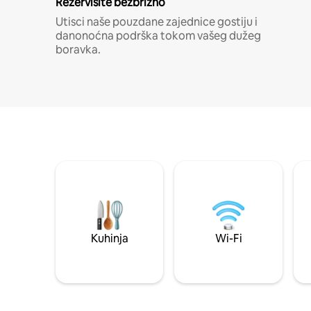
Rezervišite bezbrižno
Utisci naše pouzdane zajednice gostiju i
danonoćna podrška tokom vašeg dužeg
boravka.
Kuhinja
Wi-Fi