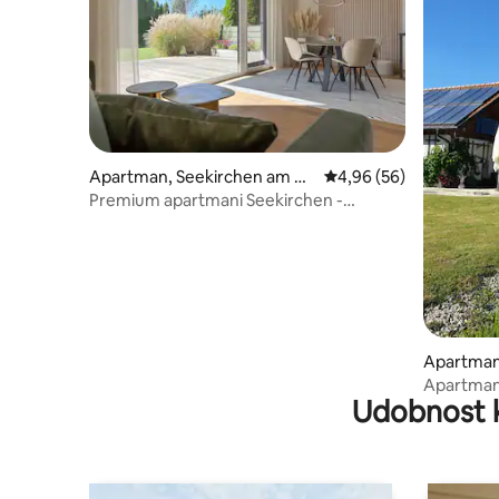
Apartman, Seekirchen am W
Prosečna ocena 4,96 od
4,96 (56)
allersee
Premium apartmani Seekirchen -
„Wiesenblick”
Apartman
Apartman 
Udobnost 