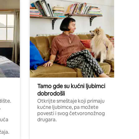
Tamo gde su kućni ljubimci
dobrodošli
ište.
Otkrijte smeštaje koji primaju
,
kućne ljubimce, pa možete
povesti i svog četvoronožnog
kuća
drugara.
žaja.