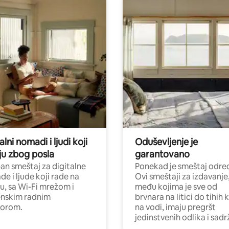
alni nomadi i ljudi koji
Oduševljenje je
ju zbog posla
garantovano
n smeštaj za digitalne
Ponekad je smeštaj odred
e i ljude koji rade na
Ovi smeštaji za izdavanje
nu, sa Wi-Fi mrežom i
među kojima je sve od
nskim radnim
brvnara na litici do tihih 
torom.
na vodi, imaju pregršt
jedinstvenih odlika i sadr