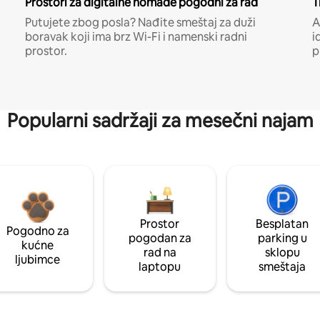
Prostori za digitalne nomade pogodni za rad
T
Putujete zbog posla? Nađite smeštaj za duži
A
boravak koji ima brz Wi-Fi i namenski radni
i
prostor.
p
Popularni sadržaji za mesečni najam
Prostor
Besplatan
Pogodno za
pogodan za
parking u
kućne
rad na
sklopu
ljubimce
laptopu
smeštaja