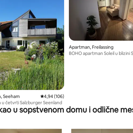
 5, utisaka: 56
Apartman, Freilassing
BOHO apartman Soleil u blizini 
, Seeham
Prosečna ocena 4,94 od 5, utisaka: 106
4,94 (106)
u četvrti Salzburger Seenland
kao u sopstvenom domu i odlične me