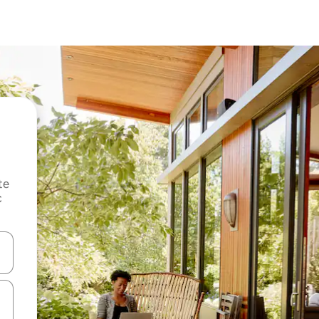
te
c
oz njih pomoću strelica nagore i nadole, kao i da ih istražujte dodirom