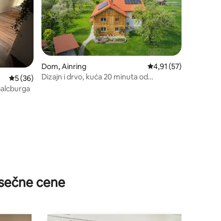
Dom, Ainring
Prosečna ocena 4,91 o
4,91 (57)
Dizajn i drvo, kuća 20 minuta od
Prosečna ocena 5 od 5, utisaka: 36
5 (36)
Salcburga
Salcburga
sečne cene