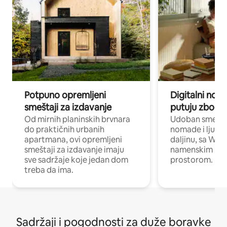
Potpuno opremljeni
Digitalni nomad
smeštaji za izdavanje
putuju zbog p
Od mirnih planinskih brvnara
Udoban smeštaj
do praktičnih urbanih
nomade i ljude 
apartmana, ovi opremljeni
daljinu, sa Wi-
smeštaji za izdavanje imaju
namenskim ra
sve sadržaje koje jedan dom
prostorom.
treba da ima.
Sadržaji i pogodnosti za duže boravke