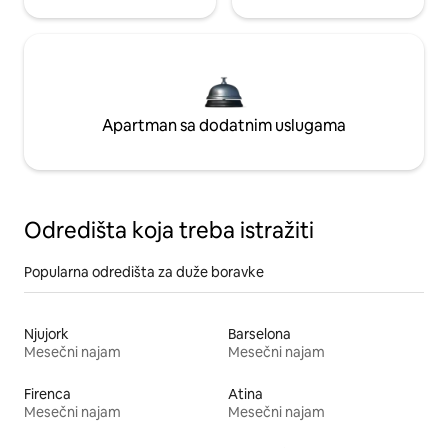
Apartman sa dodatnim uslugama
Odredišta koja treba istražiti
Popularna odredišta za duže boravke
Njujork
Barselona
Mesečni najam
Mesečni najam
Firenca
Atina
Mesečni najam
Mesečni najam