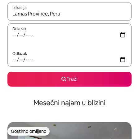
Lokacija
Kad su rezultati dostupni, možete da se krećete kroz njih pomoću
Dolazak
Odlazak
Traži
Mesečni najam u blizini
Gostima omiljeno
Gostima omiljeno