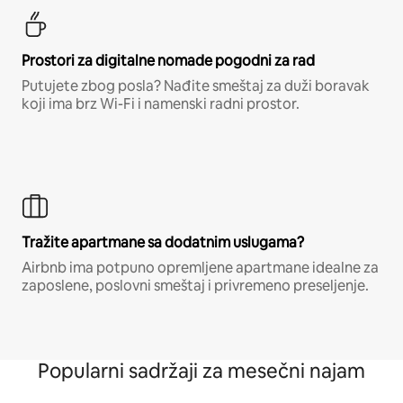
Prostori za digitalne nomade pogodni za rad
Putujete zbog posla? Nađite smeštaj za duži boravak
koji ima brz Wi-Fi i namenski radni prostor.
Tražite apartmane sa dodatnim uslugama?
Airbnb ima potpuno opremljene apartmane idealne za
zaposlene, poslovni smeštaj i privremeno preseljenje.
Popularni sadržaji za mesečni najam