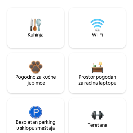
Kuhinja
Wi-Fi
Pogodno za kućne
Prostor pogodan
ljubimce
za rad na laptopu
Besplatan parking
Teretana
u sklopu smeštaja