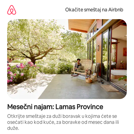
Pređi
na
Okačite smeštaj na Airbnb
sadržaj
Mesečni najam: Lamas Province
Otkrijte smeštaje za duži boravak u kojima ćete se
osećati kao kod kuće, za boravke od mesec dana ili
duže.