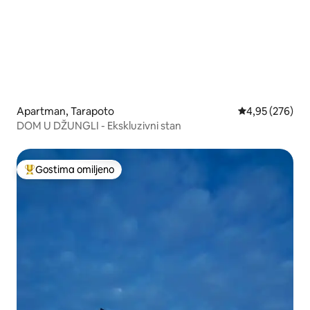
Apartman, Tarapoto
Prosečna ocena
4,95 (276)
DOM U DŽUNGLI - Ekskluzivni stan
Gostima omiljeno
Najuspešniji među gostima omiljenim