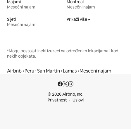
Majami
Montreal
Mesečni najam
Mesečni najam
Sijetl
Prikaži više
Mesečni najam
*Mogu postojati neki izuzeci na određenim lokacijama i kod
nekih objekata.
Airbnb
Peru
San Martín
Lamas
Mesečni najam
© 2026 Airbnb, Inc.
Privatnost
Uslovi