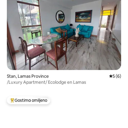
Stan, Lamas Province
Prosečna 
5 (6)
/Luxury Apartment/ Ecolodge en Lamas
Gostima omiljeno
Najuspešniji među gostima omiljenim