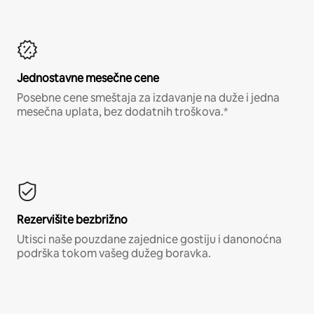
Jednostavne mesečne cene
Posebne cene smeštaja za izdavanje na duže i jedna
mesečna uplata, bez dodatnih troškova.*
Rezervišite bezbrižno
Utisci naše pouzdane zajednice gostiju i danonoćna
podrška tokom vašeg dužeg boravka.