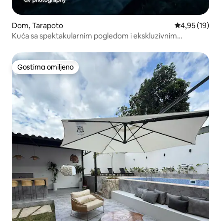
Dom, Tarapoto
Prosečna ocen
4,95 (19)
Kuća sa spektakularnim pogledom i ekskluzivnim
bazenom.
Gostima omiljeno
Gostima omiljeno