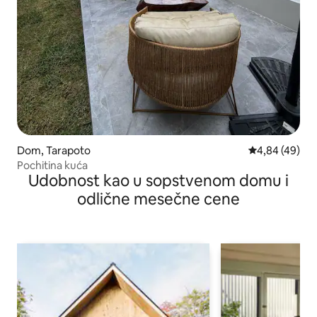
Dom, Tarapoto
Prosečna ocen
4,84 (49)
Pochitina kuća
Udobnost kao u sopstvenom domu i
odlične mesečne cene