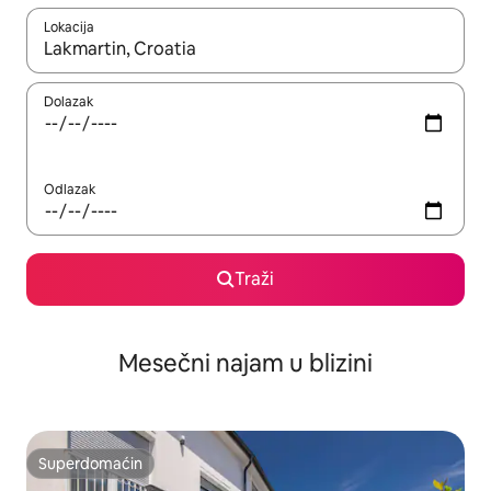
Lokacija
Kad su rezultati dostupni, možete da se krećete kroz njih pomoću
Dolazak
Odlazak
Traži
Mesečni najam u blizini
Superdomaćin
Superdomaćin