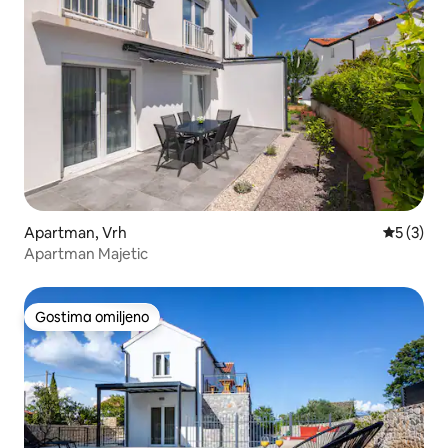
Apartman, Vrh
Prosečna 
5 (3)
Apartman Majetic
Gostima omiljeno
Gostima omiljeno