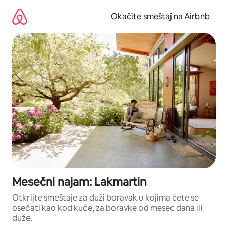
Pređi
na
Okačite smeštaj na Airbnb
sadržaj
Mesečni najam: Lakmartin
Otkrijte smeštaje za duži boravak u kojima ćete se
osećati kao kod kuće, za boravke od mesec dana ili
duže.