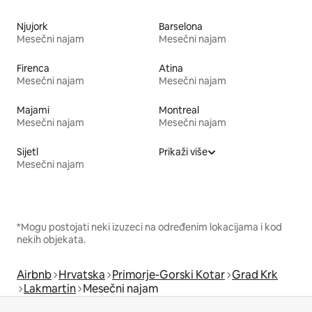
Njujork
Barselona
Mesečni najam
Mesečni najam
Firenca
Atina
Mesečni najam
Mesečni najam
Majami
Montreal
Mesečni najam
Mesečni najam
Sijetl
Prikaži više
Mesečni najam
*Mogu postojati neki izuzeci na određenim lokacijama i kod
nekih objekata.
Airbnb
Hrvatska
Primorje-Gorski Kotar
Grad Krk
Lakmartin
Mesečni najam