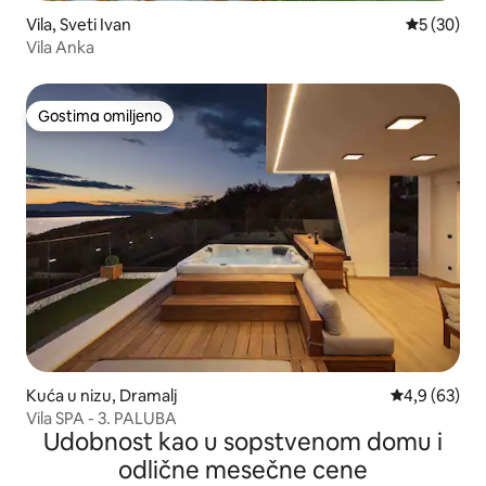
Vila, Sveti Ivan
Prosečna o
5 (30)
Vila Anka
Gostima omiljeno
Gostima omiljeno
Kuća u nizu, Dramalj
Prosečna oce
4,9 (63)
Vila SPA - 3. PALUBA
Udobnost kao u sopstvenom domu i
odlične mesečne cene