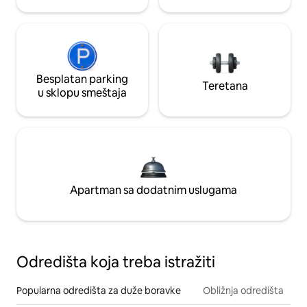
Besplatan parking
Teretana
u sklopu smeštaja
Apartman sa dodatnim uslugama
Odredišta koja treba istražiti
Popularna odredišta za duže boravke
Obližnja odredišta