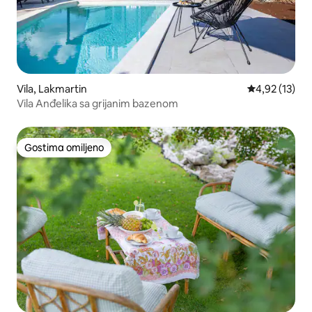
Vila, Lakmartin
Prosečna ocen
4,92 (13)
Vila Anđelika sa grijanim bazenom
Gostima omiljeno
Gostima omiljeno