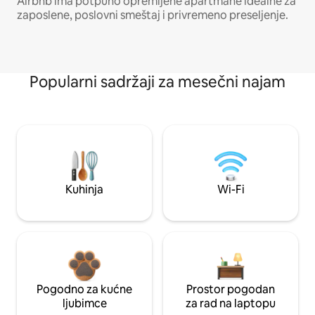
Airbnb ima potpuno opremljene apartmane idealne za
zaposlene, poslovni smeštaj i privremeno preseljenje.
Popularni sadržaji za mesečni najam
Kuhinja
Wi-Fi
Pogodno za kućne
Prostor pogodan
ljubimce
za rad na laptopu