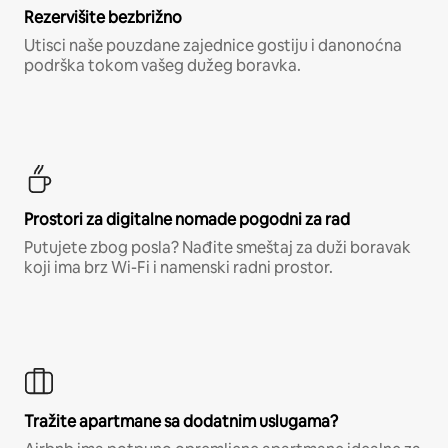
Rezervišite bezbrižno
Utisci naše pouzdane zajednice gostiju i danonoćna
podrška tokom vašeg dužeg boravka.
Prostori za digitalne nomade pogodni za rad
Putujete zbog posla? Nađite smeštaj za duži boravak
koji ima brz Wi-Fi i namenski radni prostor.
Tražite apartmane sa dodatnim uslugama?