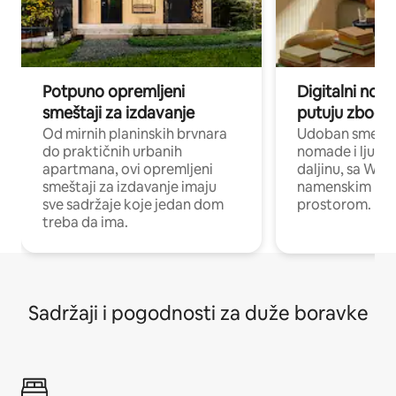
Potpuno opremljeni
Digitalni nomad
smeštaji za izdavanje
putuju zbog p
Od mirnih planinskih brvnara
Udoban smeštaj
do praktičnih urbanih
nomade i ljude 
apartmana, ovi opremljeni
daljinu, sa Wi-
smeštaji za izdavanje imaju
namenskim ra
sve sadržaje koje jedan dom
prostorom.
treba da ima.
Sadržaji i pogodnosti za duže boravke