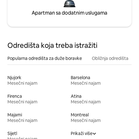
Apartman sa dodatnim uslugama
Odredišta koja treba istražiti
Popularna odredišta za duže boravke
Obližnja odredišta
Njujork
Barselona
Mesečni najam
Mesečni najam
Firenca
Atina
Mesečni najam
Mesečni najam
Majami
Montreal
Mesečni najam
Mesečni najam
Sijetl
Prikaži više