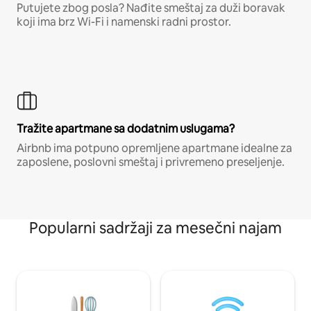
Putujete zbog posla? Nađite smeštaj za duži boravak
koji ima brz Wi-Fi i namenski radni prostor.
Tražite apartmane sa dodatnim uslugama?
Airbnb ima potpuno opremljene apartmane idealne za
zaposlene, poslovni smeštaj i privremeno preseljenje.
Popularni sadržaji za mesečni najam