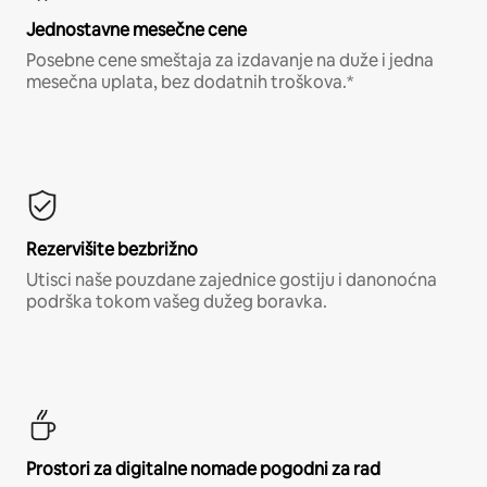
Jednostavne mesečne cene
Posebne cene smeštaja za izdavanje na duže i jedna
mesečna uplata, bez dodatnih troškova.*
Rezervišite bezbrižno
Utisci naše pouzdane zajednice gostiju i danonoćna
podrška tokom vašeg dužeg boravka.
Prostori za digitalne nomade pogodni za rad