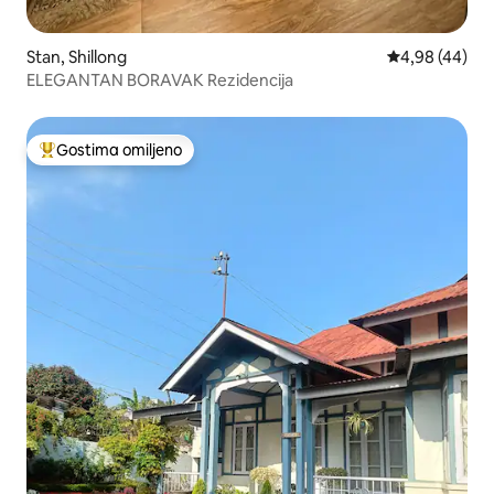
Stan, Shillong
Prosečna ocen
4,98 (44)
ELEGANTAN BORAVAK Rezidencija
Gostima omiljeno
Najuspešniji među gostima omiljenim