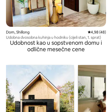
Dom, Shillong
Prosečna ocen
4,98 (48)
Udobna dvosobna kuhinja u hodniku (cijeli stan, 1. sprat)
Udobnost kao u sopstvenom domu i
odlične mesečne cene