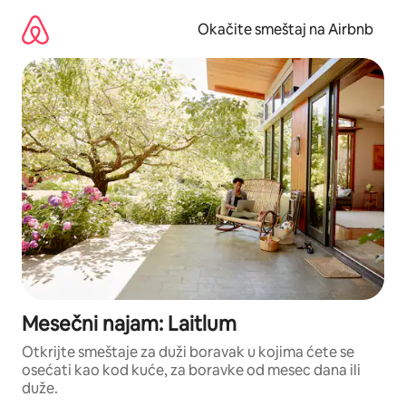
Pređi
na
Okačite smeštaj na Airbnb
sadržaj
Mesečni najam: Laitlum
Otkrijte smeštaje za duži boravak u kojima ćete se
osećati kao kod kuće, za boravke od mesec dana ili
duže.