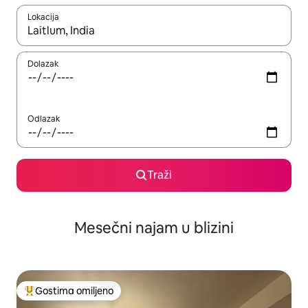
Lokacija
Kad su rezultati dostupni, možete da se krećete kroz njih pomoću
Dolazak
Odlazak
Traži
Mesečni najam u blizini
Gostima omiljeno
Najuspešniji među gostima omiljenim