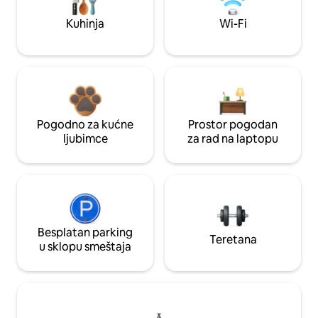
Kuhinja
Wi-Fi
Pogodno za kućne
Prostor pogodan
ljubimce
za rad na laptopu
Besplatan parking
Teretana
u sklopu smeštaja