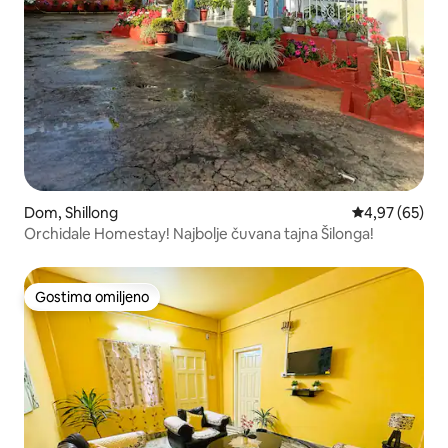
Dom, Shillong
Prosečna ocen
4,97 (65)
Orchidale Homestay! Najbolje čuvana tajna Šilonga!
Gostima omiljeno
Gostima omiljeno