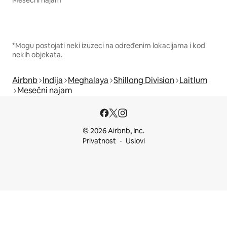
Mesečni najam
*Mogu postojati neki izuzeci na određenim lokacijama i kod
nekih objekata.
Airbnb
Indija
Meghalaya
Shillong Division
Laitlum
Mesečni najam
© 2026 Airbnb, Inc.
Privatnost
Uslovi