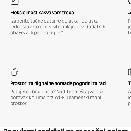
Fleksibilnost kakva vam treba
J
Izaberite tačne datume dolaska i odlaska i
P
jednostavno rezervišite onlajn, bez dodatnih
j
obaveza ili papirologije.*
t
Prostori za digitalne nomade pogodni za rad
T
Putujete zbog posla? Nađite smeštaj za duži
A
boravak koji ima brz Wi-Fi i namenski radni
i
prostor.
p