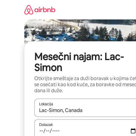
Pređi
na
sadržaj
Mesečni najam: Lac-
Simon
Otkrijte smeštaje za duži boravak u kojima će
se osećati kao kod kuće, za boravke od mese
dana ili duže.
Lokacija
Kad su rezultati dostupni, možete da se krećete kr
Dolazak