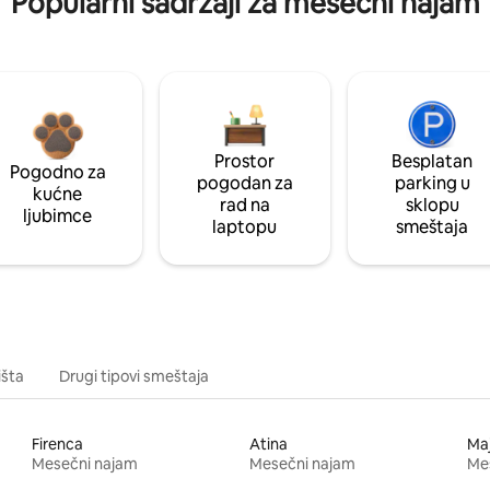
Popularni sadržaji za mesečni najam
Prostor
Besplatan
Pogodno za
pogodan za
parking u
kućne
rad na
sklopu
ljubimce
laptopu
smeštaja
išta
Drugi tipovi smeštaja
Firenca
Atina
Ma
Mesečni najam
Mesečni najam
Me