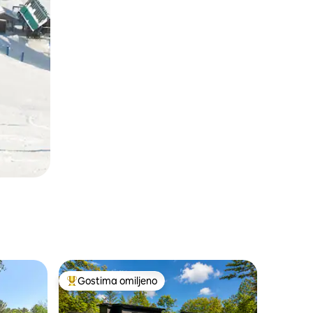
Gostima omiljeno
ljenim
Najuspešniji među gostima omiljenim