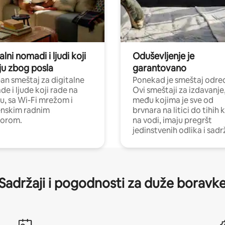
alni nomadi i ljudi koji
Oduševljenje je
ju zbog posla
garantovano
n smeštaj za digitalne
Ponekad je smeštaj odred
e i ljude koji rade na
Ovi smeštaji za izdavanje
nu, sa Wi-Fi mrežom i
među kojima je sve od
nskim radnim
brvnara na litici do tihih 
torom.
na vodi, imaju pregršt
jedinstvenih odlika i sadr
Sadržaji i pogodnosti za duže boravk