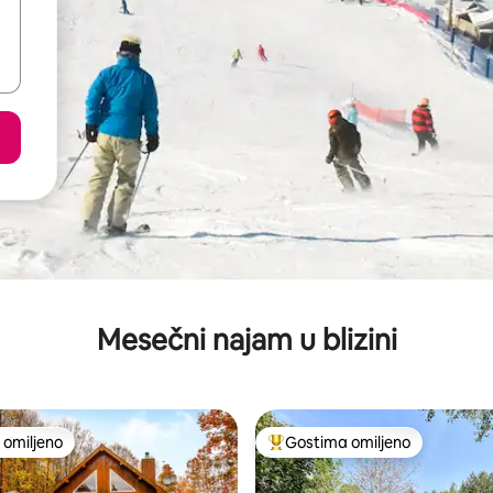
Mesečni najam u blizini
omiljeno
Gostima omiljeno
omiljeno
Najuspešniji među gostima omi