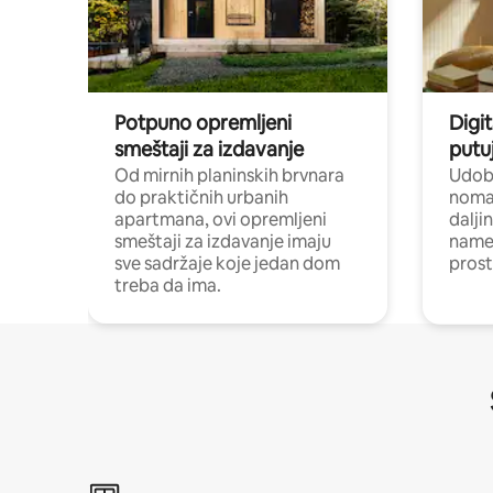
Potpuno opremljeni
Digit
smeštaji za izdavanje
putu
Od mirnih planinskih brvnara
Udoba
do praktičnih urbanih
nomad
apartmana, ovi opremljeni
dalji
smeštaji za izdavanje imaju
name
sve sadržaje koje jedan dom
pros
treba da ima.