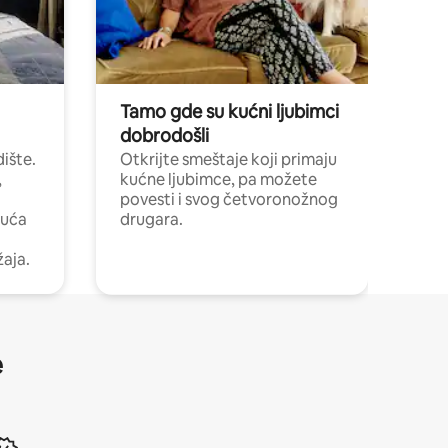
Tamo gde su kućni ljubimci
dobrodošli
ište.
Otkrijte smeštaje koji primaju
,
kućne ljubimce, pa možete
povesti i svog četvoronožnog
kuća
drugara.
žaja.
e