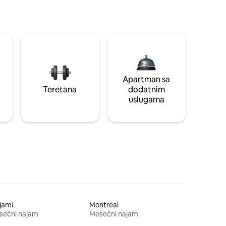
Apartman sa
Teretana
dodatnim
uslugama
jami
Montreal
sečni najam
Mesečni najam