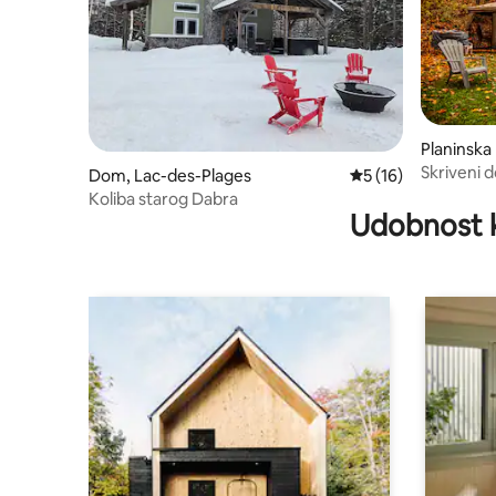
Planinska
Skriveni d
Dom, Lac-des-Plages
Prosečna ocena 5 od
5 (16)
Koliba starog Dabra
Udobnost 