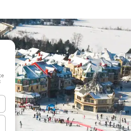
te
c
oz njih pomoću strelica nagore i nadole, kao i da ih istražujte dodirom