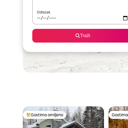
Odlazak
Traži
Gostima omiljeno
Gostima 
Najuspešniji među gostima omiljenim
Gostima 