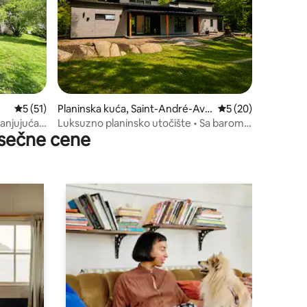
Prosečna ocena 5 od 5, utisaka: 51
5 (51)
Planinska kuća, Saint-André-Ave
Prosečna ocena 5 o
5 (20)
llin
anjujuća
Luksuzno planinsko utočište • Sa barom i
sečne cene
e
prostorijom za igre