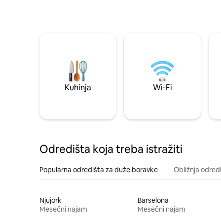
Kuhinja
Wi-Fi
Odredišta koja treba istražiti
Popularna odredišta za duže boravke
Obližnja odred
Njujork
Barselona
Mesečni najam
Mesečni najam