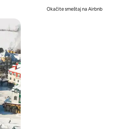
Okačite smeštaj na Airbnb
 ili prevlačenjem.