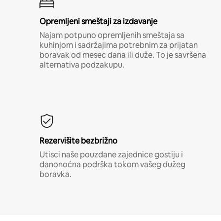
Opremljeni smeštaji za izdavanje
Najam potpuno opremljenih smeštaja sa
kuhinjom i sadržajima potrebnim za prijatan
boravak od mesec dana ili duže. To je savršena
alternativa podzakupu.
Rezervišite bezbrižno
Utisci naše pouzdane zajednice gostiju i
danonoćna podrška tokom vašeg dužeg
boravka.