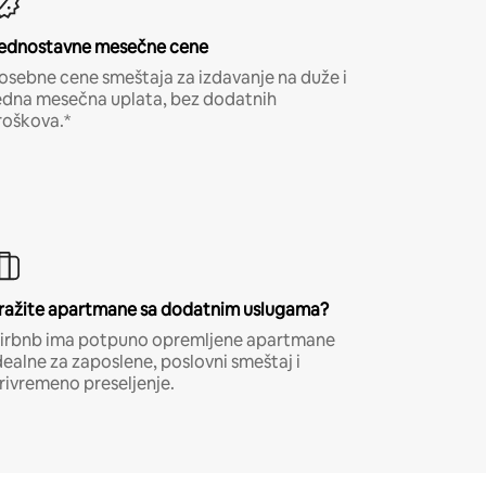
ednostavne mesečne cene
osebne cene smeštaja za izdavanje na duže i
edna mesečna uplata, bez dodatnih
roškova.*
ražite apartmane sa dodatnim uslugama?
irbnb ima potpuno opremljene apartmane
dealne za zaposlene, poslovni smeštaj i
rivremeno preseljenje.