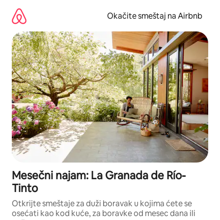
Pređi
na
Okačite smeštaj na Airbnb
sadržaj
Mesečni najam: La Granada de Río-
Tinto
Otkrijte smeštaje za duži boravak u kojima ćete se
osećati kao kod kuće, za boravke od mesec dana ili