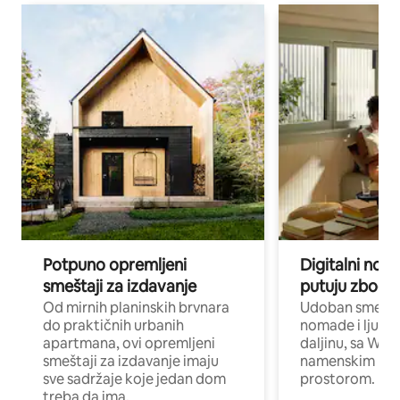
Potpuno opremljeni
Digitalni nomad
smeštaji za izdavanje
putuju zbog p
Od mirnih planinskih brvnara
Udoban smeštaj
do praktičnih urbanih
nomade i ljude 
apartmana, ovi opremljeni
daljinu, sa Wi-
smeštaji za izdavanje imaju
namenskim ra
sve sadržaje koje jedan dom
prostorom.
treba da ima.