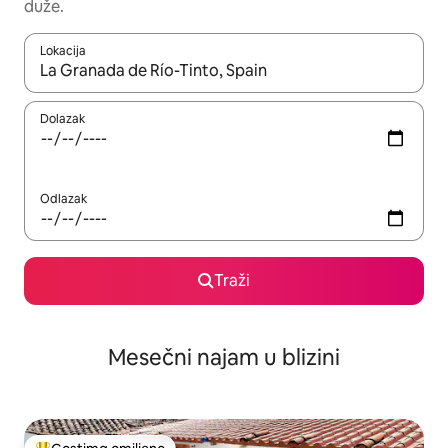
duže.
Lokacija
Kad su rezultati dostupni, možete da se krećete kroz njih pomoću
Dolazak
Odlazak
Traži
Mesečni najam u blizini