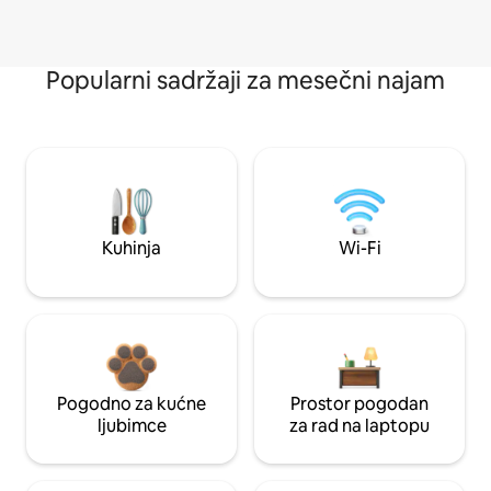
Popularni sadržaji za mesečni najam
Kuhinja
Wi-Fi
Pogodno za kućne
Prostor pogodan
ljubimce
za rad na laptopu