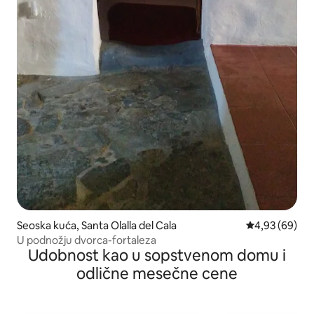
Seoska kuća, Santa Olalla del Cala
Prosečna ocen
4,93 (69)
U podnožju dvorca-fortaleza
Udobnost kao u sopstvenom domu i
odlične mesečne cene