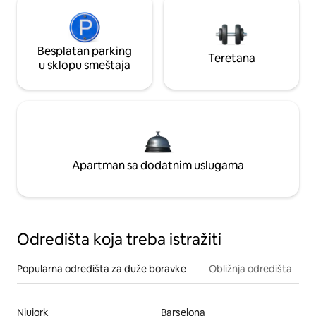
Besplatan parking
Teretana
u sklopu smeštaja
Apartman sa dodatnim uslugama
Odredišta koja treba istražiti
Popularna odredišta za duže boravke
Obližnja odredišta
Njujork
Barselona