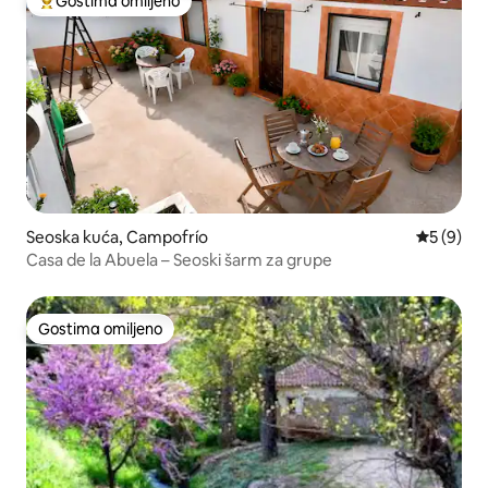
Gostima omiljeno
Najuspešniji među gostima omiljenim
Seoska kuća, Campofrío
Prosečna 
5 (9)
Casa de la Abuela – Seoski šarm za grupe
Gostima omiljeno
Gostima omiljeno