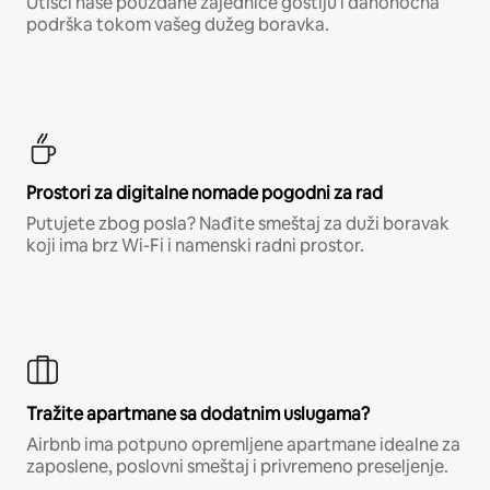
Utisci naše pouzdane zajednice gostiju i danonoćna
podrška tokom vašeg dužeg boravka.
Prostori za digitalne nomade pogodni za rad
Putujete zbog posla? Nađite smeštaj za duži boravak
koji ima brz Wi-Fi i namenski radni prostor.
Tražite apartmane sa dodatnim uslugama?
Airbnb ima potpuno opremljene apartmane idealne za
zaposlene, poslovni smeštaj i privremeno preseljenje.