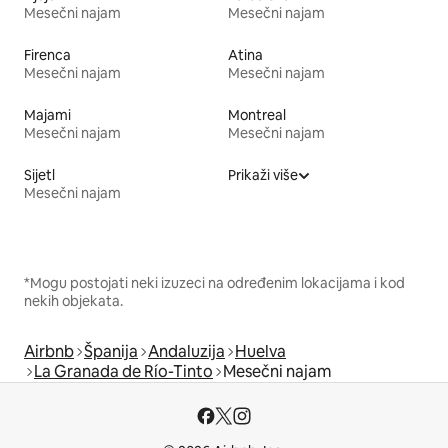
Mesečni najam
Mesečni najam
Firenca
Atina
Mesečni najam
Mesečni najam
Majami
Montreal
Mesečni najam
Mesečni najam
Sijetl
Prikaži više
Mesečni najam
*Mogu postojati neki izuzeci na određenim lokacijama i kod
nekih objekata.
Airbnb
Španija
Andaluzija
Huelva
La Granada de Río-Tinto
Mesečni najam