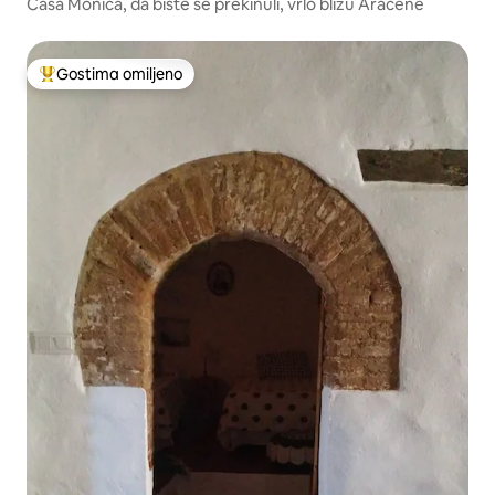
Casa Monica, da biste se prekinuli, vrlo blizu Aracene
Gostima omiljeno
Najuspešniji među gostima omiljenim