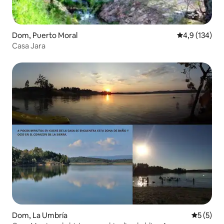
Dom, Puerto Moral
Prosečna ocen
4,9 (134)
Casa Jara
Dom, La Umbría
Prosečna 
5 (5)