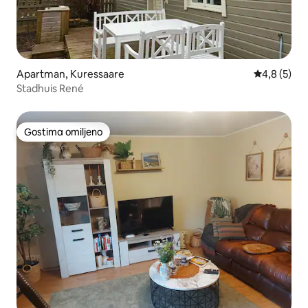
Apartman, Kuressaare
Prosečna oc
4,8 (5)
Stadhuis René
Gostima omiljeno
Gostima omiljeno