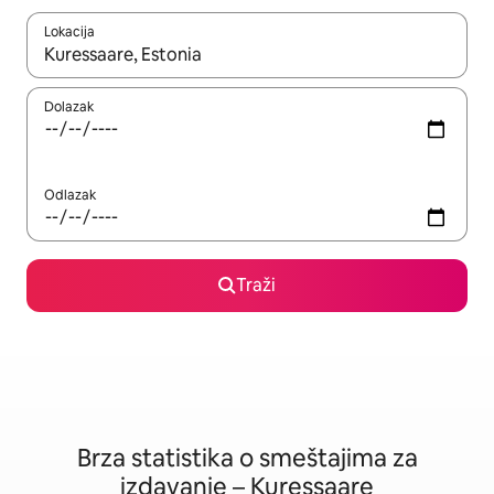
Lokacija
Kad su rezultati dostupni, možete da se krećete kroz njih pomoću
Dolazak
Odlazak
Traži
Brza statistika o smeštajima za
izdavanje – Kuressaare