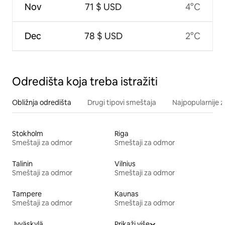
Nov
71 $ USD
4°C
Dec
78 $ USD
2°C
Odredišta koja treba istražiti
Obližnja odredišta
Drugi tipovi smeštaja
Najpopularnije z
Stokholm
Riga
Smeštaji za odmor
Smeštaji za odmor
Talinin
Vilnius
Smeštaji za odmor
Smeštaji za odmor
Tampere
Kaunas
Smeštaji za odmor
Smeštaji za odmor
Jyväskylä
Prikaži više