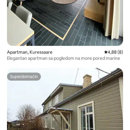
Apartman, Kuressaare
Prosečna oce
4,88 (8)
Elegantan apartman sa pogledom na more pored marine
Superdomaćin
Superdomaćin