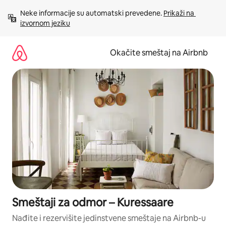
Pređi
Neke informacije su automatski prevedene. 
Prikaži na 
na
izvornom jeziku
sadržaj
Okačite smeštaj na Airbnb
Smeštaji za odmor – Kuressaare
Nađite i rezervišite jedinstvene smeštaje na Airbnb-u