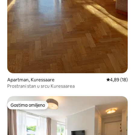
Apartman, Kuressaare
Prosečna ocen
4,89 (18)
Prostrani stan u srcu Kuresaarea
Gostima omiljeno
Gostima omiljeno