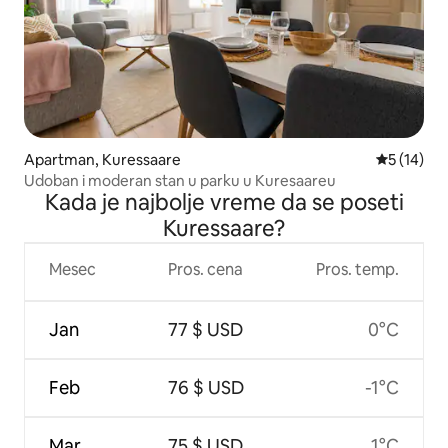
Apartman, Kuressaare
Prosečna o
5 (14)
Udoban i moderan stan u parku u Kuresaareu
Kada je najbolje vreme da se poseti
Kuressaare?
Mesec
Pros. cena
Pros. temp.
Jan
77 $ USD
0°C
Feb
76 $ USD
-1°C
Mar
75 $ USD
1°C