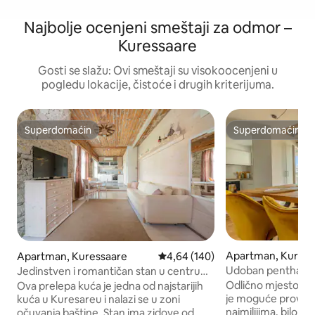
Najbolje ocenjeni smeštaji za odmor –
Kuressaare
Gosti se slažu: Ovi smeštaji su visokoocenjeni u
pogledu lokacije, čistoće i drugih kriterijuma.
Superdomaćin
Superdomaćin
Superdomaćin
Superdomaćin
Apartman, Kuress
Apartman, Kuressaare
Prosečna ocena 4,64 od 5, utisak
4,64 (140)
Udoban penthaus u
Jedinstven i romantičan stan u centru
velikim balkonom
grada
Odlično mjesto za 
Ova prelepa kuća je jedna od najstarijih
je moguće provesti
kuća u Kuresareu i nalazi se u zoni
najmilijima, bilo u s
očuvanja baštine. Stan ima zidove od