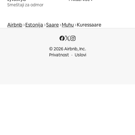
Smeštaji za odmor
Airbnb
Estonija
Saare
Muhu
Kuressaare
© 2026 Airbnb, Inc.
Privatnost
Uslovi