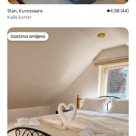
Stan, Kuressaare
Prosečna ocen
4,98 (44)
Kailis korter
Gostima omiljeno
Gostima omiljeno