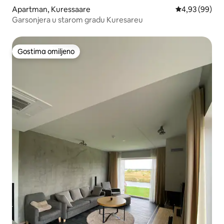
Apartman, Kuressaare
Prosečna ocen
4,93 (99)
Garsonjera u starom gradu Kuresareu
Gostima omiljeno
Gostima omiljeno