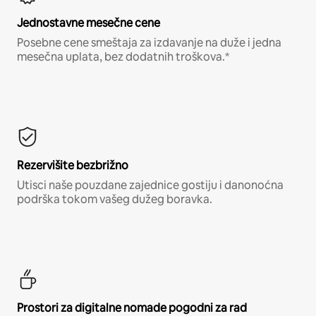
Jednostavne mesečne cene
Posebne cene smeštaja za izdavanje na duže i jedna
mesečna uplata, bez dodatnih troškova.*
Rezervišite bezbrižno
Utisci naše pouzdane zajednice gostiju i danonoćna
podrška tokom vašeg dužeg boravka.
Prostori za digitalne nomade pogodni za rad