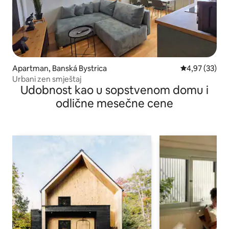
Apartman, Banská Bystrica
Prosečna ocen
4,97 (33)
Urbani zen smještaj
Udobnost kao u sopstvenom domu i
odlične mesečne cene