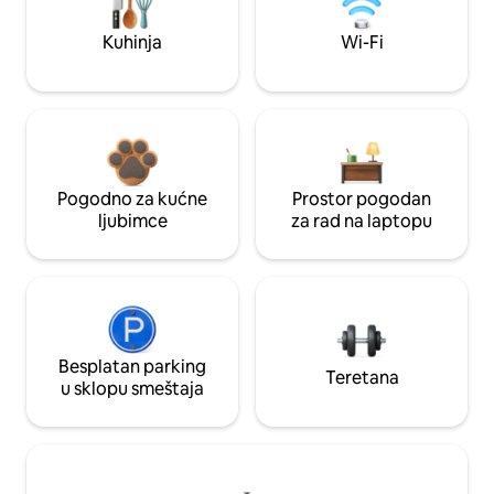
Kuhinja
Wi-Fi
Pogodno za kućne
Prostor pogodan
ljubimce
za rad na laptopu
Besplatan parking
Teretana
u sklopu smeštaja