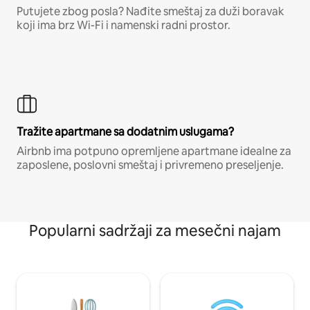
Putujete zbog posla? Nađite smeštaj za duži boravak
koji ima brz Wi-Fi i namenski radni prostor.
Tražite apartmane sa dodatnim uslugama?
Airbnb ima potpuno opremljene apartmane idealne za
zaposlene, poslovni smeštaj i privremeno preseljenje.
Popularni sadržaji za mesečni najam