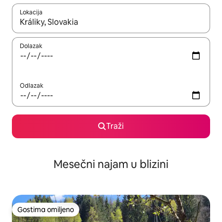
Lokacija
Kad su rezultati dostupni, možete da se krećete kroz njih pomoću
Dolazak
Odlazak
Traži
Mesečni najam u blizini
Gostima omiljeno
Gostima omiljeno