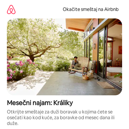
Pređi
na
Okačite smeštaj na Airbnb
sadržaj
Mesečni najam: Králiky
Otkrijte smeštaje za duži boravak u kojima ćete se
osećati kao kod kuće, za boravke od mesec dana ili
duže.