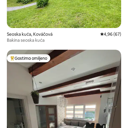
Seoska kuća, Kováčová
Prosečna ocen
4,96 (67)
Bakina seoska kuća
Gostima omiljeno
Najuspešniji među gostima omiljenim