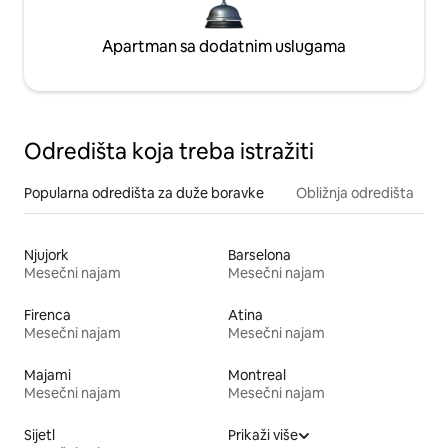
Apartman sa dodatnim uslugama
Odredišta koja treba istražiti
Popularna odredišta za duže boravke
Obližnja odredišta
Njujork
Barselona
Mesečni najam
Mesečni najam
Firenca
Atina
Mesečni najam
Mesečni najam
Majami
Montreal
Mesečni najam
Mesečni najam
Sijetl
Prikaži više