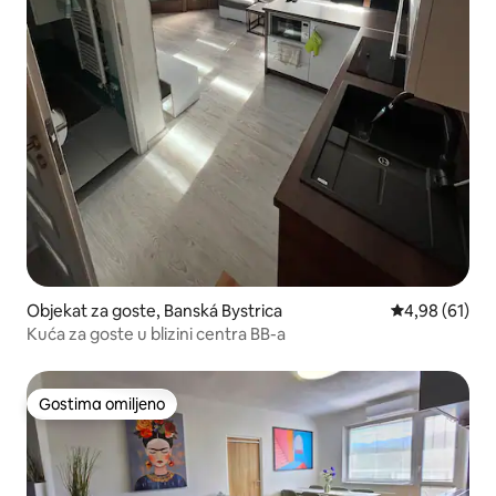
Objekat za goste, Banská Bystrica
Prosečna ocen
4,98 (61)
Kuća za goste u blizini centra BB-a
Gostima omiljeno
Gostima omiljeno