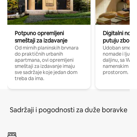
Potpuno opremljeni
Digitalni nomad
smeštaji za izdavanje
putuju zbog p
Od mirnih planinskih brvnara
Udoban smeštaj
do praktičnih urbanih
nomade i ljude 
apartmana, ovi opremljeni
daljinu, sa Wi-
smeštaji za izdavanje imaju
namenskim ra
sve sadržaje koje jedan dom
prostorom.
treba da ima.
Sadržaji i pogodnosti za duže boravke