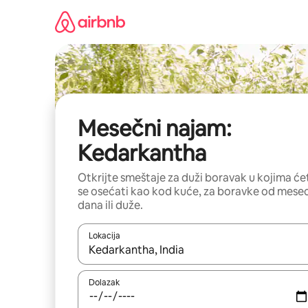
Pređi
na
sadržaj
Mesečni najam:
Kedarkantha
Otkrijte smeštaje za duži boravak u kojima će
se osećati kao kod kuće, za boravke od mese
dana ili duže.
Lokacija
Kad su rezultati dostupni, možete da se krećete kr
Dolazak