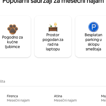
Popularni sadržaji za mesečni najam
Prostor
Besplatan
Pogodno za
pogodan za
parking u
kućne
rad na
sklopu
ljubimce
laptopu
smeštaja
išta
Firenca
Atina
Ma
Mesečni najam
Mesečni najam
Me