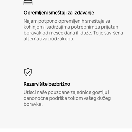
Opremljeni smeštaji za izdavanje
Najam potpuno opremljenih smeštaja sa
kuhinjom i sadržajima potrebnim za prijatan
boravak od mesec dana ili duže. To je savršena
alternativa podzakupu.
Rezervišite bezbrižno
Utisci naše pouzdane zajednice gostiju i
danonoćna podrška tokom vašeg dužeg
boravka.