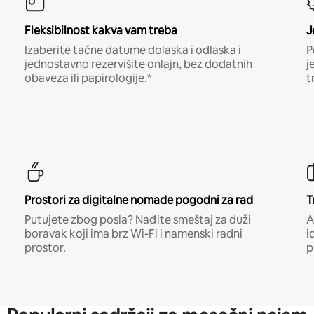
Fleksibilnost kakva vam treba
J
Izaberite tačne datume dolaska i odlaska i
P
jednostavno rezervišite onlajn, bez dodatnih
j
obaveza ili papirologije.*
t
Prostori za digitalne nomade pogodni za rad
T
Putujete zbog posla? Nađite smeštaj za duži
A
boravak koji ima brz Wi-Fi i namenski radni
i
prostor.
p