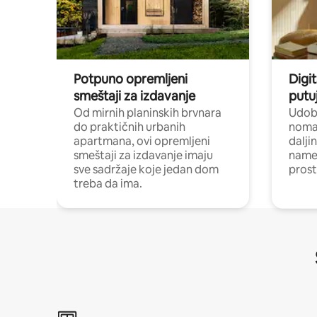
Potpuno opremljeni
Digit
smeštaji za izdavanje
putu
Od mirnih planinskih brvnara
Udoba
do praktičnih urbanih
nomad
apartmana, ovi opremljeni
dalji
smeštaji za izdavanje imaju
name
sve sadržaje koje jedan dom
pros
treba da ima.