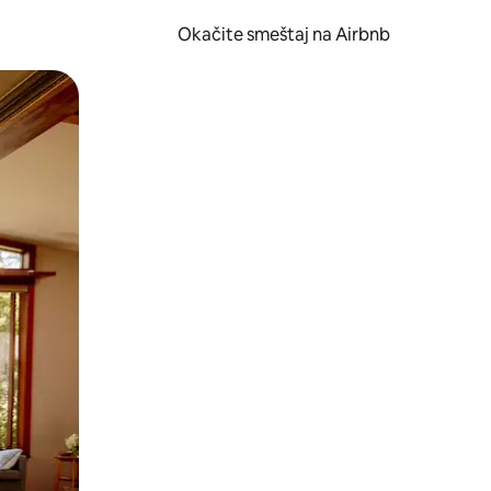
Okačite smeštaj na Airbnb
 ili prevlačenjem.