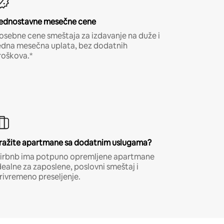
ednostavne mesečne cene
osebne cene smeštaja za izdavanje na duže i
edna mesečna uplata, bez dodatnih
roškova.*
ražite apartmane sa dodatnim uslugama?
irbnb ima potpuno opremljene apartmane
dealne za zaposlene, poslovni smeštaj i
rivremeno preseljenje.