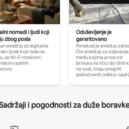
alni nomadi i ljudi koji
Oduševljenje je
ju zbog posla
garantovano
n smeštaj za digitalne
Ponekad je smeštaj odred
e i ljude koji rade na
Ovi smeštaji za izdavanje
nu, sa Wi-Fi mrežom i
među kojima je sve od
nskim radnim
brvnara na litici do tihih 
torom.
na vodi, imaju pregršt
jedinstvenih odlika i sadr
Sadržaji i pogodnosti za duže boravk