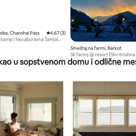
soba, Chanshal Pass
Prosečna ocena 4,67 od 5, utisaka: 3
4,67 (3)
i kamp | Nezaboravna Šanšal
ca | MAPA
Smeštaj na farmi, Barkot
Sk farms @ resort (Shri Krishna
kao u sopstvenom domu i odlične me
odmaralište)