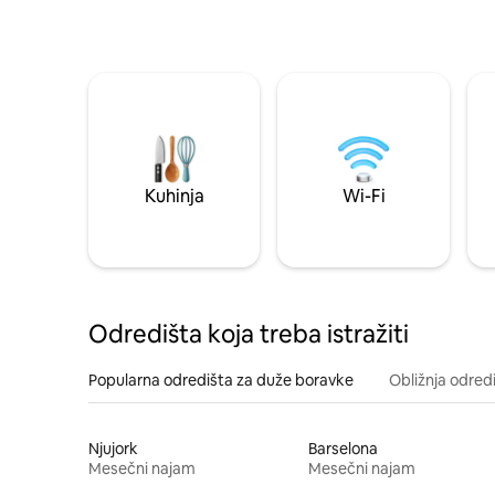
Kuhinja
Wi-Fi
Odredišta koja treba istražiti
Popularna odredišta za duže boravke
Obližnja odred
Njujork
Barselona
Mesečni najam
Mesečni najam