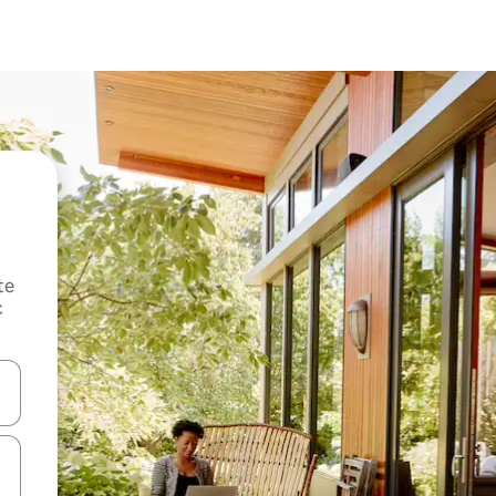
te
c
oz njih pomoću strelica nagore i nadole, kao i da ih istražujte dodirom