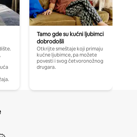
Tamo gde su kućni ljubimci
dobrodošli
ište.
Otkrijte smeštaje koji primaju
,
kućne ljubimce, pa možete
povesti i svog četvoronožnog
kuća
drugara.
žaja.
e