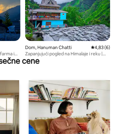
Dom, Hanuman Chatti
Prosečna ocena 4,83 
4,83 (6)
 farma i
Zapanjujući pogled na Himalaje i reku |
sečne cene
Miran boravak