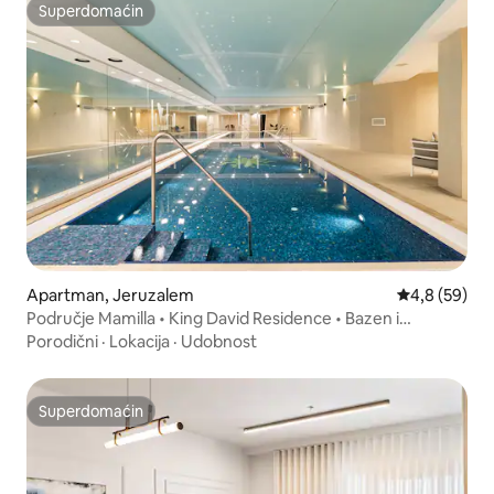
Superdomaćin
Superdomaćin
Apartman, Jeruzalem
Prosečna oce
4,8 (59)
Područje Mamilla • King David Residence • Bazen i
teretana
Porodični
·
Lokacija
·
Udobnost
Superdomaćin
Superdomaćin