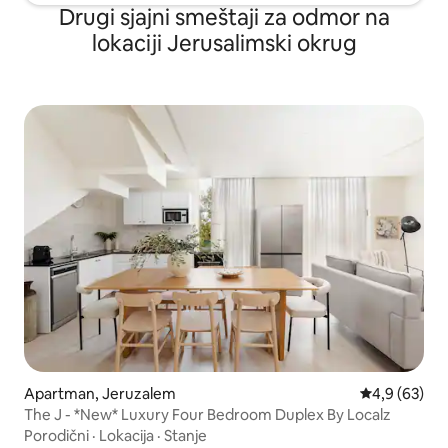
Drugi sjajni smeštaji za odmor na
lokaciji Jerusalimski okrug
Apartman, Jeruzalem
Prosečna oce
4,9 (63)
The J - *New* Luxury Four Bedroom Duplex By Localz
Porodični
·
Lokacija
·
Stanje