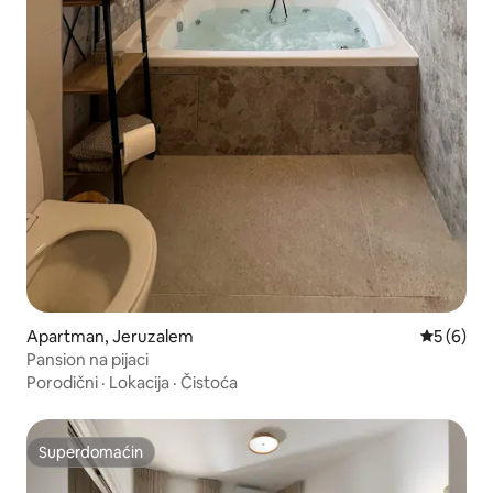
Apartman, Jeruzalem
Prosečna 
5 (6)
Pansion na pijaci
Porodični
·
Lokacija
·
Čistoća
Superdomaćin
Superdomaćin