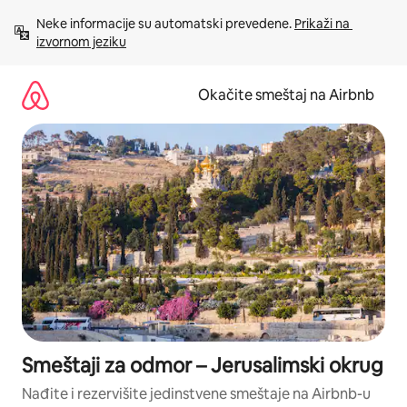
Pređi
Neke informacije su automatski prevedene. 
Prikaži na 
na
izvornom jeziku
sadržaj
Okačite smeštaj na Airbnb
Smeštaji za odmor – Jerusalimski okrug
Nađite i rezervišite jedinstvene smeštaje na Airbnb-u