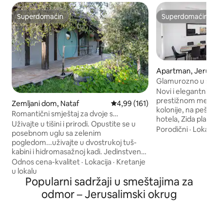
Superdomaćin
Superdomaćin
Superdomaćin
Superdomaćin
Apartman, Jeruz
Glamurozno u srcu
Novi i elegantni s
prestižnom mestu
Zemljani dom, Nataf
Prosečna ocena 4,99 od 5, utisak
4,99 (161)
kolonije, na pešačk
Romantični smještaj za dvoje s
hotela, Zida plača,
pogledom
Uživajte u tišini i prirodi. Opustite se u
parka Zvono slobo
Porodični
·
Lokacij
posebnom uglu sa zelenim
slikovite ulice Em
pogledom...uživajte u dvostrukoj tuš-
mnogo restorana, 
kabini i hidromasažnoj kadi. Jedinstven
prevoza koji vodi 
izgled prirodne i izložene stijene, kao
Odnos cena-kvalitet
·
Lokacija
·
Kretanje
Stan ima potpuno
zida na kojem je izgrađen pansion sa
u lokalu
košer kuhinju za Ša
doručkom. Zimmer in the atmosphere
Popularni sadržaji u smeštajima za
mašinu za sudove i
of a Hobbit house, built by a wood
odmor – Jerusalimski okrug
spavaće sobe i 2 b
craftsman in the middle of the natural
za porodicu sa de
grove of the Judean mountains Doručak
praznične potrebe
za parove – može se naručiti za dodatnih