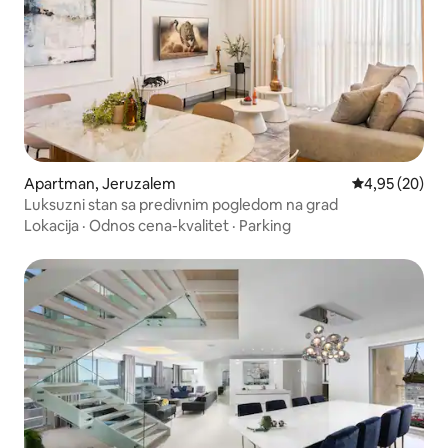
Apartman, Jeruzalem
Prosečna ocen
4,95 (20)
Luksuzni stan sa predivnim pogledom na grad
Lokacija
·
Odnos cena-kvalitet
·
Parking