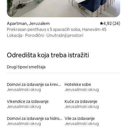
Apartman, Jeruzalem
Prosečna ocen
4,92 (24)
Prekrasan penthaus s 5 spavaćih soba, Haneviim 45
Lokacija
·
Porodični
·
Unutrašnji prostori
Odredišta koja treba istražiti
Drugi tipovi smeštaja
Domovi za izdavanje sa krevetom prilagođenim posebnim potrebama po visini
Hotelske sobe
Jerusalimski okrug
Jerusalimski okrug
Vikendice za izdavanje
Kuće za izdavanje
Jerusalimski okrug
Jerusalimski okrug
Domovi za izdavanje sa hidromasažnom kadom
Vile za izdavanje
Jerusalimski okrug
Jerusalimski okrug