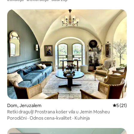
Dom, Jeruzalem
Prosečna o
5 (21)
Retki dragulj! Prostrana košer vila u Jemin Mosheu
Porodični
·
Odnos cena-kvalitet
·
Kuhinja