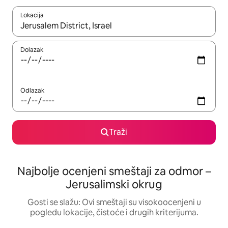
Lokacija
Kad su rezultati dostupni, možete da se krećete kroz njih pomoću
Dolazak
Odlazak
Traži
Najbolje ocenjeni smeštaji za odmor –
Jerusalimski okrug
Gosti se slažu: Ovi smeštaji su visokoocenjeni u
pogledu lokacije, čistoće i drugih kriterijuma.