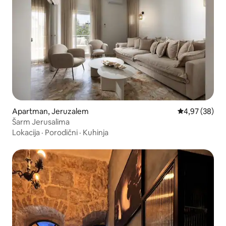
Apartman, Jeruzalem
Prosečna ocen
4,97 (38)
Šarm Jerusalima
Lokacija
·
Porodični
·
Kuhinja