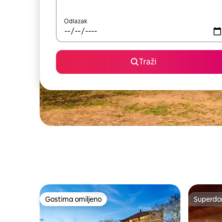
Odlazak
Traži
Gostima omiljeno
Superdo
Gostima omiljeno
Superdo