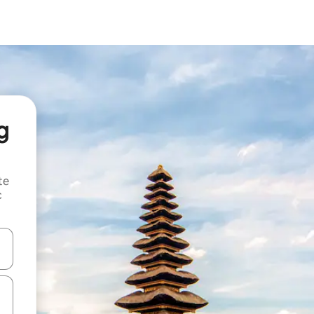
g
te
c
oz njih pomoću strelica nagore i nadole, kao i da ih istražujte dodirom