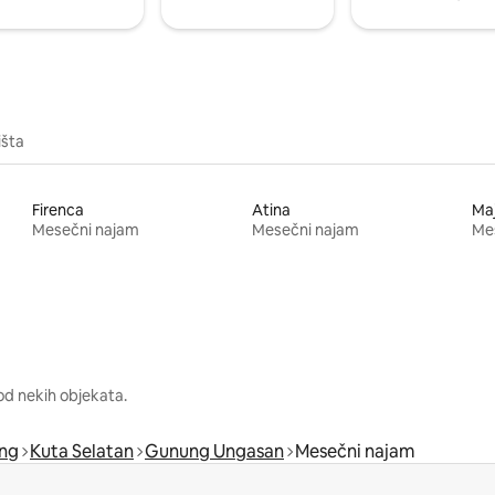
išta
Firenca
Atina
Ma
Mesečni najam
Mesečni najam
Me
od nekih objekata.
ng
Kuta Selatan
Gunung Ungasan
Mesečni najam