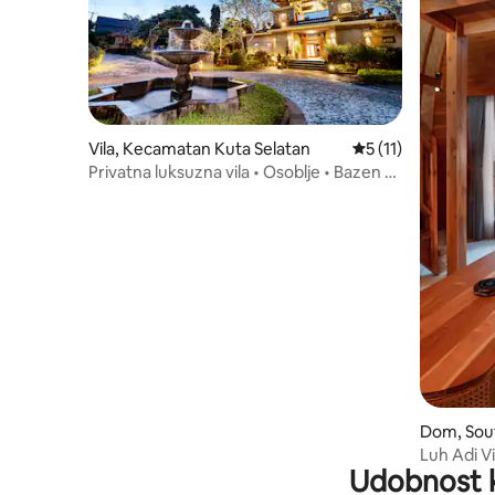
Vila, Kecamatan Kuta Selatan
Prosečna ocena 5 od
5 (11)
Privatna luksuzna vila • Osoblje • Bazen •
Novi video!
Dom, Sou
Luh Adi Vi
Udobnost 
Uluwatu