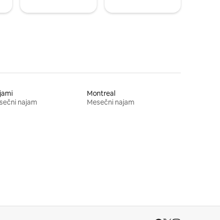
jami
Montreal
sečni najam
Mesečni najam