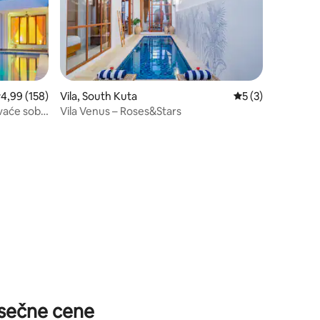
rosečna ocena 4,99 od 5, utisaka: 158
4,99 (158)
Vila, South Kuta
Prosečna ocena 5 
5 (3)
avaće sobe
Vila Venus – Roses&Stars
sečne cene