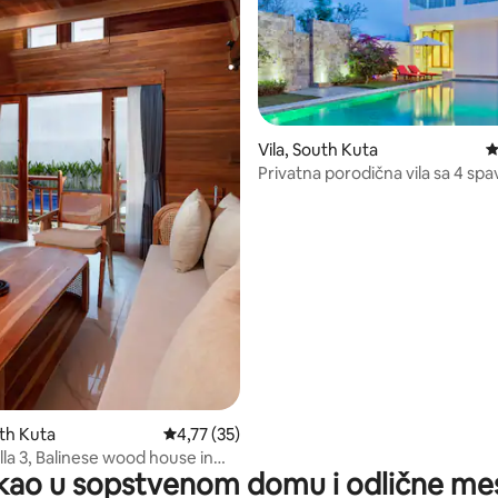
 5, utisaka: 11
Vila, South Kuta
P
Privatna porodična vila sa 4 sp
+ doručak
th Kuta
Prosečna ocena 4,77 od 5, utisaka: 35
4,77 (35)
lla 3, Balinese wood house in
kao u sopstvenom domu i odlične me