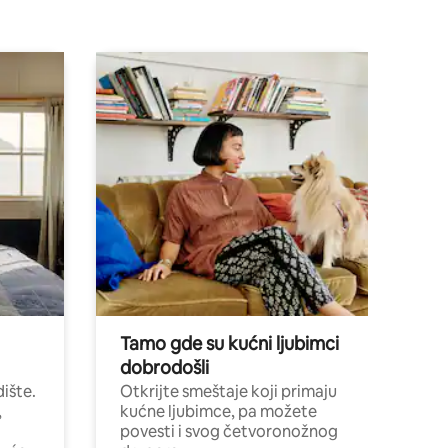
Tamo gde su kućni ljubimci
dobrodošli
ište.
Otkrijte smeštaje koji primaju
,
kućne ljubimce, pa možete
povesti i svog četvoronožnog