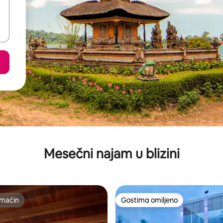
Mesečni najam u blizini
maćin
Gostima omiljeno
maćin
Gostima omiljeno