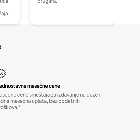
kuća
drugara.
žaja.
e
ednostavne mesečne cene
osebne cene smeštaja za izdavanje na duže i
edna mesečna uplata, bez dodatnih
roškova.*