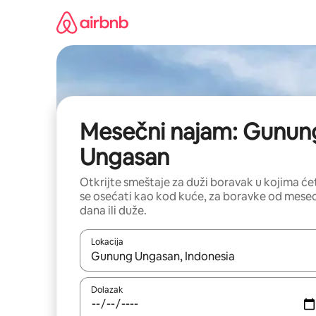
Pređi
na
sadržaj
Mesečni najam: Gunun
Ungasan
Otkrijte smeštaje za duži boravak u kojima će
se osećati kao kod kuće, za boravke od mese
dana ili duže.
Lokacija
Kad su rezultati dostupni, možete da se krećete kr
Dolazak