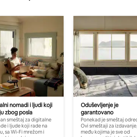
alni nomadi i ljudi koji
Oduševljenje je
ju zbog posla
garantovano
n smeštaj za digitalne
Ponekad je smeštaj odred
e i ljude koji rade na
Ovi smeštaji za izdavanje
nu, sa Wi-Fi mrežom i
među kojima je sve od