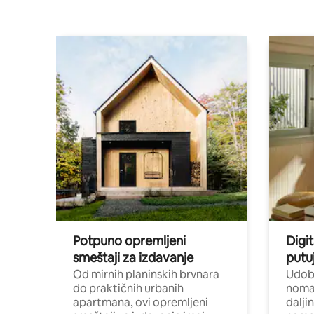
Potpuno opremljeni
Digit
smeštaji za izdavanje
putu
Od mirnih planinskih brvnara
Udoba
do praktičnih urbanih
nomad
apartmana, ovi opremljeni
dalji