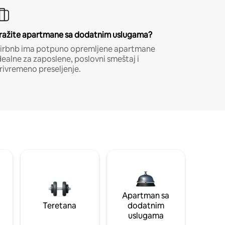
ražite apartmane sa dodatnim uslugama?
irbnb ima potpuno opremljene apartmane
dealne za zaposlene, poslovni smeštaj i
rivremeno preseljenje.
Apartman sa
Teretana
dodatnim
uslugama