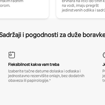
nskim radnim
brvnara na litici do tihih 
torom.
na vodi, imaju pregršt
jedinstvenih odlika i sadr
Sadržaji i pogodnosti za duže boravk
Fleksibilnost kakva vam treba
J
Izaberite tačne datume dolaska i odlaska i
P
jednostavno rezervišite onlajn, bez dodatnih
j
obaveza ili papirologije.*
t