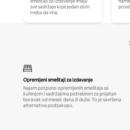
smeštaji za izdavanje imaju
name
sve sadržaje koje jedan dom
pros
treba da ima.
Opremljeni smeštaji za izdavanje
Najam potpuno opremljenih smeštaja sa
kuhinjom i sadržajima potrebnim za prijatan
boravak od mesec dana ili duže. To je savršena
alternativa podzakupu.