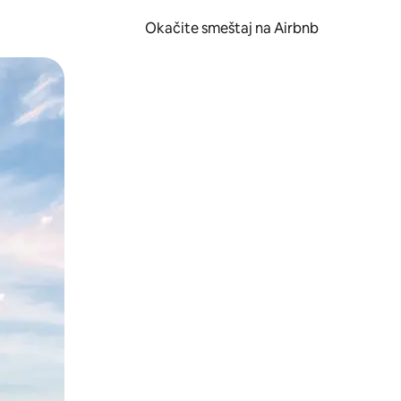
Okačite smeštaj na Airbnb
 ili prevlačenjem.