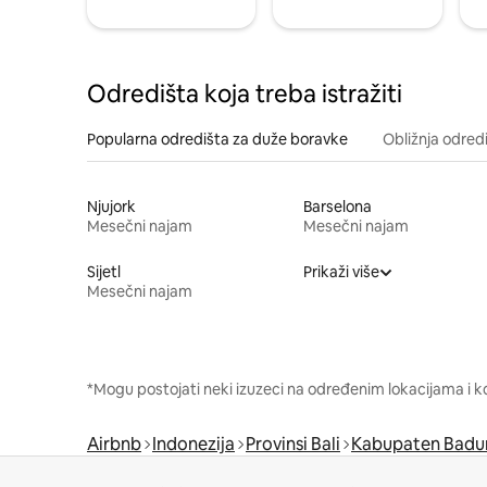
Odredišta koja treba istražiti
Popularna odredišta za duže boravke
Obližnja odred
Njujork
Barselona
Mesečni najam
Mesečni najam
Sijetl
Prikaži više
Mesečni najam
*Mogu postojati neki izuzeci na određenim lokacijama i k
Airbnb
Indonezija
Provinsi Bali
Kabupaten Badu