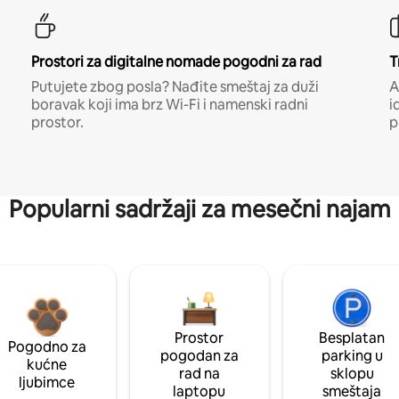
Prostori za digitalne nomade pogodni za rad
T
Putujete zbog posla? Nađite smeštaj za duži
A
boravak koji ima brz Wi-Fi i namenski radni
i
prostor.
p
Popularni sadržaji za mesečni najam
Prostor
Besplatan
Pogodno za
pogodan za
parking u
kućne
rad na
sklopu
ljubimce
laptopu
smeštaja