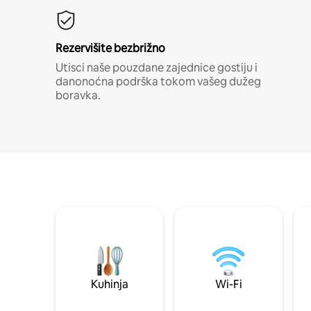
Rezervišite bezbrižno
Utisci naše pouzdane zajednice gostiju i
danonoćna podrška tokom vašeg dužeg
boravka.
Kuhinja
Wi-Fi