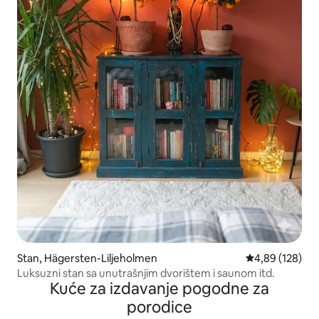
Stan, Hägersten-Liljeholmen
Prosečna ocena
4,89 (128)
Luksuzni stan sa unutrašnjim dvorištem i saunom itd.
Kuće za izdavanje pogodne za
porodice