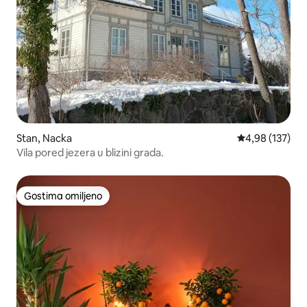
Stan, Nacka
Prosečna ocena
4,98 (137)
Vila pored jezera u blizini grada.
Gostima omiljeno
Gostima omiljeno