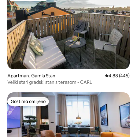
Apartman, Gamla Stan
Prosečna ocena 
4,88 (445)
Veliki stari gradski stan s terasom - CARL
Gostima omiljeno
Gostima omiljeno