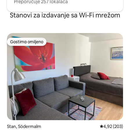
Preporučuje 257 lokalaca
Stanovi za izdavanje sa Wi-Fi mrežom
Gostima omiljeno
Gostima omiljeno
Stan, Södermalm
Prosečna ocena
4,92 (203)