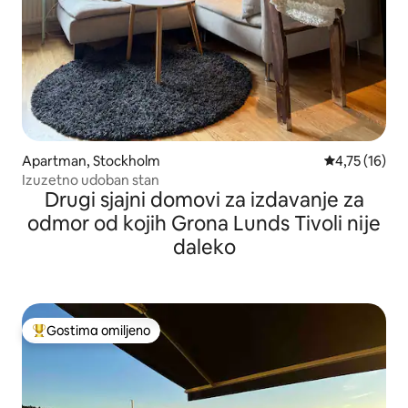
Apartman, Stockholm
Prosečna ocen
4,75 (16)
Izuzetno udoban stan
Drugi sjajni domovi za izdavanje za
odmor od kojih Grona Lunds Tivoli nije
daleko
Gostima omiljeno
Najuspešniji među gostima omiljenim