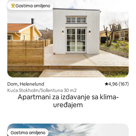
Gostima omiljeno
Najuspešniji među gostima omiljenim
Dom, Helenelund
Prosečna ocena
4,96 (167)
Kuća Stokholm/Sollentuna 30 m2
Apartmani za izdavanje sa klima-
uređajem
Gostima omiljeno
Gostima omiljeno