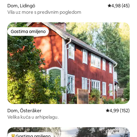
Dom, Lidingö
Prosečna ocen
4,98 (45)
Vila uz more s predivnim pogledom
Gostima omiljeno
Gostima omiljeno
Dom, Österåker
Prosečna ocena
4,99 (152)
Velika kuća u arhipelagu.
Gostima omiljeno