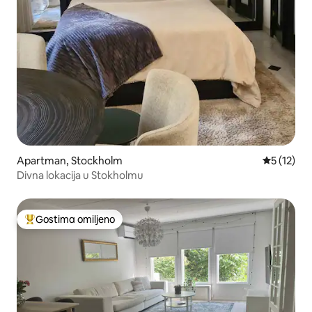
Apartman, Stockholm
Prosečna o
5 (12)
Divna lokacija u Stokholmu
Gostima omiljeno
Najuspešniji među gostima omiljenim