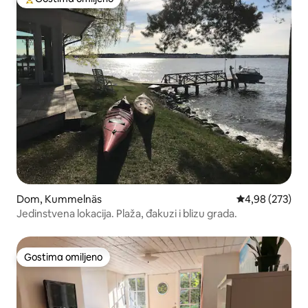
Najuspešniji među gostima omiljenim
Dom, Kummelnäs
Prosečna ocena
4,98 (273)
Jedinstvena lokacija. Plaža, đakuzi i blizu grada.
Gostima omiljeno
Gostima omiljeno