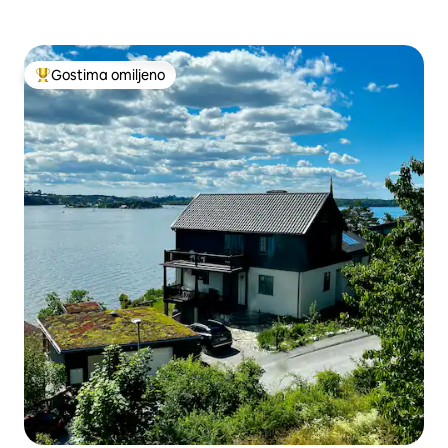
Gostima omiljeno
Najuspešniji među gostima omiljenim