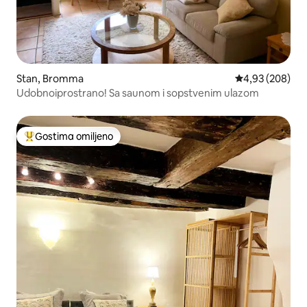
Stan, Bromma
Prosečna ocena 
4,93 (208)
Udobnoiprostrano! Sa saunom i sopstvenim ulazom
Gostima omiljeno
Najuspešniji među gostima omiljenim