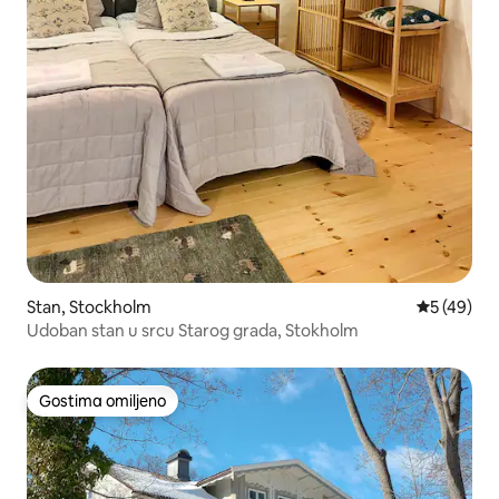
Stan, Stockholm
Prosečna o
5 (49)
Udoban stan u srcu Starog grada, Stokholm
Gostima omiljeno
Gostima omiljeno