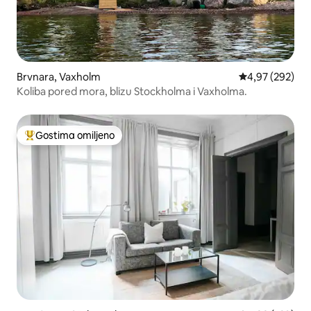
Brvnara, Vaxholm
Prosečna ocena
4,97 (292)
Koliba pored mora, blizu Stockholma i Vaxholma.
Gostima omiljeno
Najuspešniji među gostima omiljenim