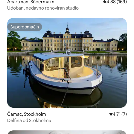
Apartman, Södermalm
Prosečna ocena
4,88 (169)
Udoban, nedavno renoviran studio
Superdomaćin
Superdomaćin
Čamac, Stockholm
Prosečna oce
4,71 (7)
Delfina od Stokholma