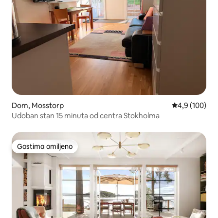
Dom, Mosstorp
Prosečna ocen
4,9 (100)
Udoban stan 15 minuta od centra Stokholma
Gostima omiljeno
Gostima omiljeno