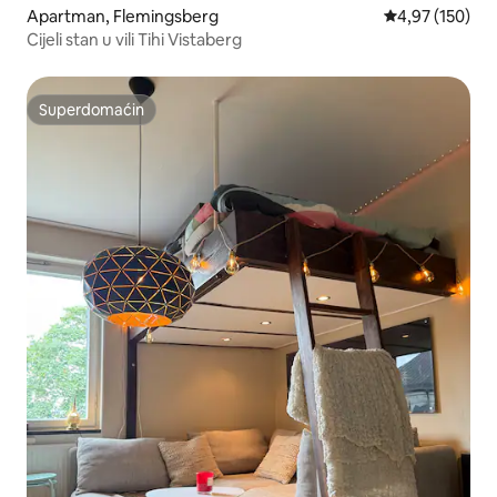
Apartman, Flemingsberg
Prosečna ocena
4,97 (150)
Cijeli stan u vili Tihi Vistaberg
Superdomaćin
Superdomaćin