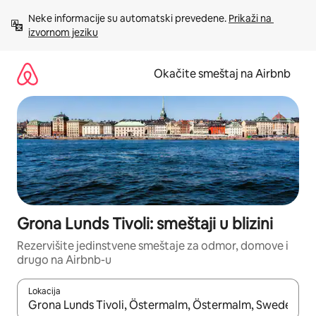
Pređi
Neke informacije su automatski prevedene. 
Prikaži na 
na
izvornom jeziku
sadržaj
Okačite smeštaj na Airbnb
Grona Lunds Tivoli: smeštaji u blizini
Rezervišite jedinstvene smeštaje za odmor, domove i
drugo na Airbnb-u
Lokacija
Kad su rezultati dostupni, možete da se krećete kroz njih pomoću