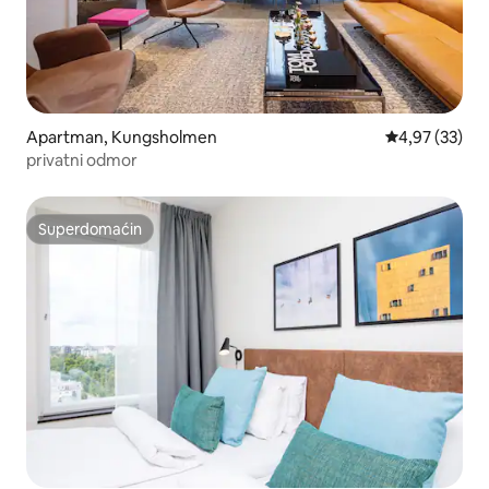
Apartman, Kungsholmen
Prosečna ocen
4,97 (33)
privatni odmor
Superdomaćin
Superdomaćin