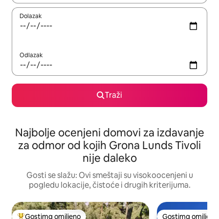
Dolazak
Odlazak
Traži
Najbolje ocenjeni domovi za izdavanje
za odmor od kojih Grona Lunds Tivoli
nije daleko
Gosti se slažu: Ovi smeštaji su visokoocenjeni u
pogledu lokacije, čistoće i drugih kriterijuma.
Gostima omiljeno
Gostima omiljeno