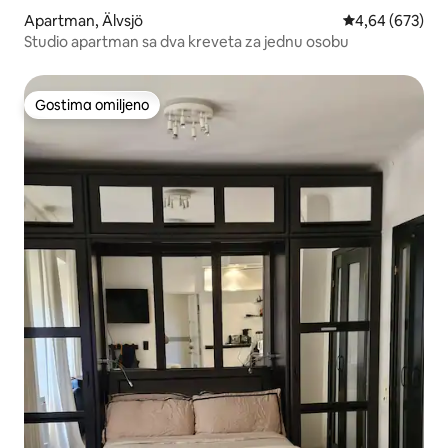
Apartman, Älvsjö
Prosečna ocena 
4,64 (673)
Studio apartman sa dva kreveta za jednu osobu
Gostima omiljeno
Gostima omiljeno