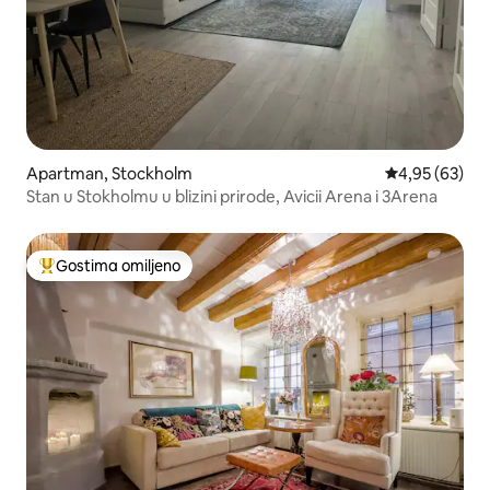
Apartman, Stockholm
Prosečna ocen
4,95 (63)
Stan u Stokholmu u blizini prirode, Avicii Arena i 3Arena
Gostima omiljeno
Najuspešniji među gostima omiljenim