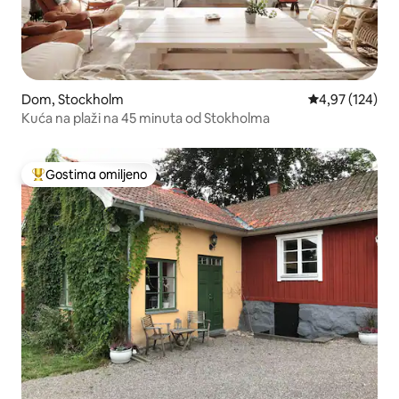
Dom, Stockholm
Prosečna ocena
4,97 (124)
Kuća na plaži na 45 minuta od Stokholma
Gostima omiljeno
Najuspešniji među gostima omiljenim