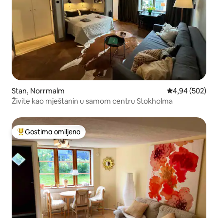
Stan, Norrmalm
Prosečna ocena 
4,94 (502)
Živite kao mještanin u samom centru Stokholma
Gostima omiljeno
Najuspešniji među gostima omiljenim