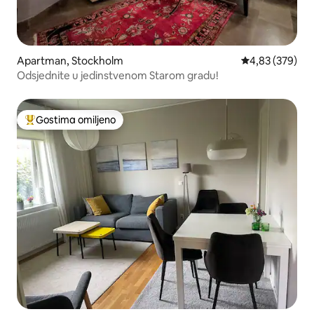
Apartman, Stockholm
Prosečna ocena
4,83 (379)
Odsjednite u jedinstvenom Starom gradu!
Gostima omiljeno
Najuspešniji među gostima omiljenim