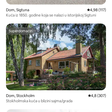
Dom, Sigtuna
Prosečna ocena
4,98 (117)
Kuća iz 1850. godine koja se nalazi u istorijskoj Sigtuni
Superdomaćin
Superdomaćin
Dom, Stockholm
Prosečna ocen
4,8 (307)
Stokholmska kuća u blizini sajma/grada