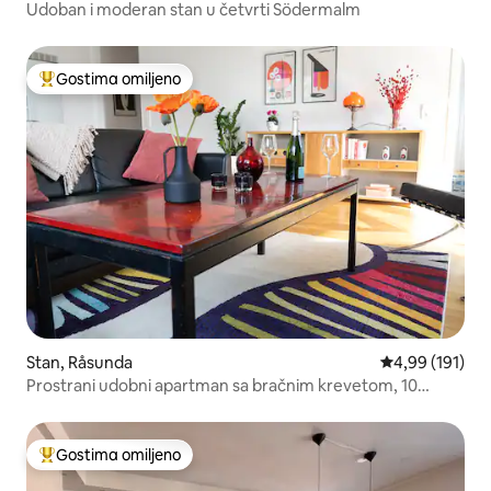
Udoban i moderan stan u četvrti Södermalm
Gostima omiljeno
Najuspešniji među gostima omiljenim
Stan, Råsunda
Prosečna ocena
4,99 (191)
Prostrani udobni apartman sa bračnim krevetom, 10
minuta do grada
Gostima omiljeno
Najuspešniji među gostima omiljenim