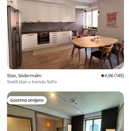
Stan, Södermalm
Prosečna ocena
4,96 (145)
Svetli stan u trendu SoFo
Gostima omiljeno
Gostima omiljeno