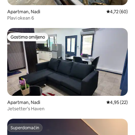
Apartman, Nadi
Prosečna ocen
4,72 (60)
Plavi okean 6
Gostima omiljeno
Gostima omiljeno
Apartman, Nadi
Prosečna ocen
4,95 (22)
Jetsetter's Haven
Superdomaćin
Superdomaćin