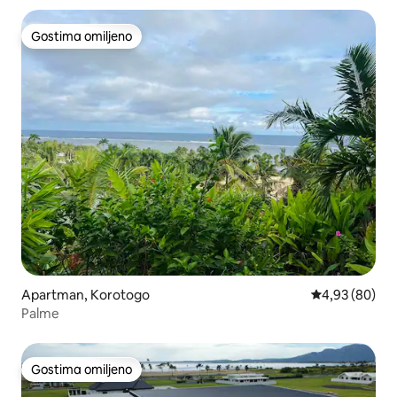
Gostima omiljeno
Gostima omiljeno
Apartman, Korotogo
Prosečna ocen
4,93 (80)
Palme
Gostima omiljeno
Gostima omiljeno