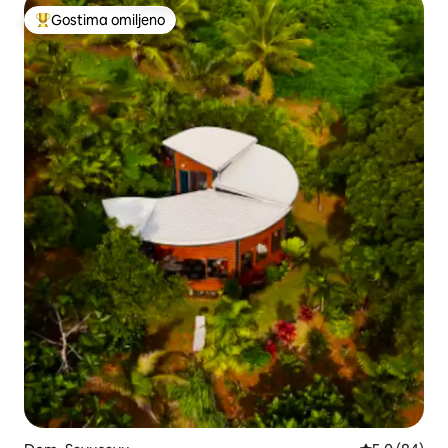
Gostima omiljeno
Najuspešniji među gostima omiljenim