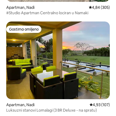
Apartman, Nadi
Prosečna ocena 
4,84 (305)
#Studio Apartman Centralno lociran u Namaki
Gostima omiljeno
Gostima omiljeno
Apartman, Nadi
Prosečna ocena
4,93 (107)
Luksuzni stanovi Lomalagi (3 BR Deluxe - na spratu)