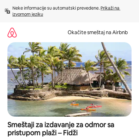
Pređi
Neke informacije su automatski prevedene. 
Prikaži na 
na
izvornom jeziku
sadržaj
Okačite smeštaj na Airbnb
Smeštaji za izdavanje za odmor sa
pristupom plaži – Fidži