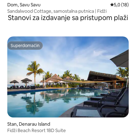
Dom, Savu Savu
Prosečna oce
5,0 (18)
Sandalwood Cottage, samostalna putnica | Fidži
Stanovi za izdavanje sa pristupom plaži
Superdomaćin
Superdomaćin
Stan, Denarau Island
Fidži Beach Resort 1BD Suite