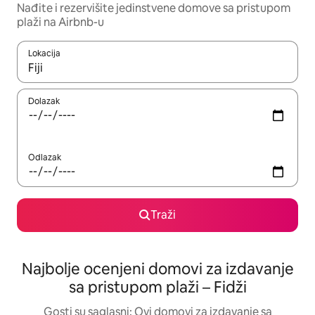
Nađite i rezervišite jedinstvene domove sa pristupom
plaži na Airbnb-u
Lokacija
Kad su rezultati dostupni, možete da se krećete kroz njih pomoću
Dolazak
Odlazak
Traži
Najbolje ocenjeni domovi za izdavanje
sa pristupom plaži – Fidži
Gosti su saglasni: Ovi domovi za izdavanje sa