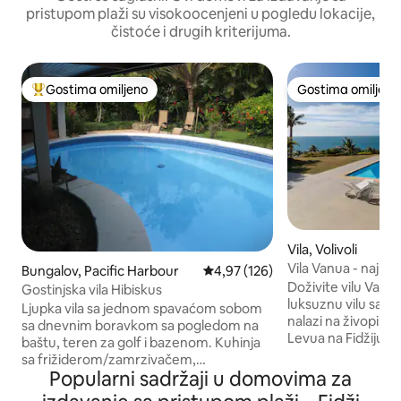
pristupom plaži su visokoocenjeni u pogledu lokacije,
čistoće i drugih kriterijuma.
Gostima omiljeno
Gostima omiljeno
Najuspešniji među gostima omiljenim
Gostima omiljeno
Vila, Volivoli
Vila Vanua - najbol
Bungalov, Pacific Harbour
Prosečna ocena 4,97 od 5, utisak
4,97 (126)
vila na Fidžiju
Doživite vilu Vanua
Gostinjska vila Hibiskus
luksuznu vilu sa 4
Ljupka vila sa jednom spavaćom sobom
nalazi na živopisno
sa dnevnim boravkom sa pogledom na
Levua na Fidžiju. Savršena za grupe do 10
baštu, teren za golf i bazenom. Kuhinja
gostiju, Villa Vanua
sa frižiderom/zamrzivačem,
klimatizovane spav
Popularni sadržaji u domovima za
šporetom/rernom, mikrotalasnom
potpuno opremlje
rernom, čajnikom, tosterom i aparatom