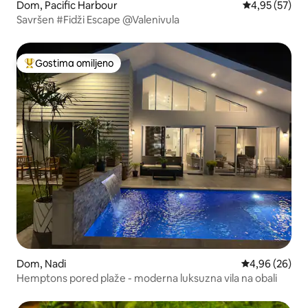
Dom, Pacific Harbour
Prosečna ocen
4,95 (57)
Savršen #Fidži Escape @Valenivula
Gostima omiljeno
Najuspešniji među gostima omiljenim
Dom, Nadi
Prosečna ocen
4,96 (26)
Hemptons pored plaže - moderna luksuzna vila na obali