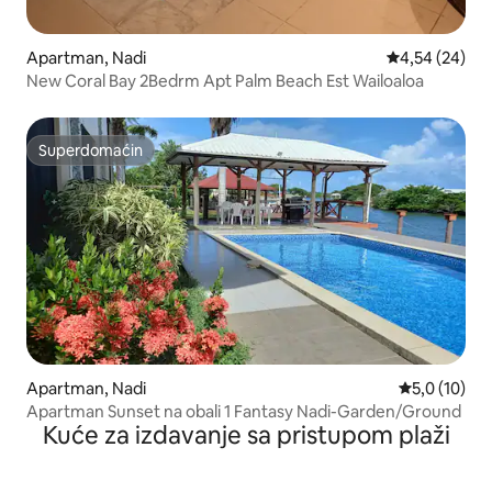
Apartman, Nadi
Prosečna ocen
4,54 (24)
New Coral Bay 2Bedrm Apt Palm Beach Est Wailoaloa
Superdomaćin
Superdomaćin
Apartman, Nadi
Prosečna oce
5,0 (10)
Apartman Sunset na obali 1 Fantasy Nadi-Garden/Ground
Kuće za izdavanje sa pristupom plaži