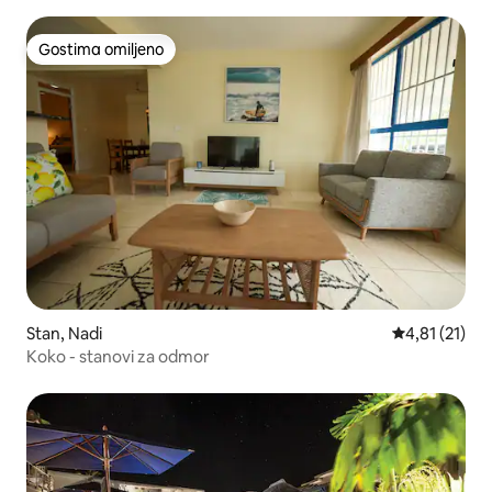
Gostima omiljeno
Gostima omiljeno
Stan, Nadi
Prosečna ocen
4,81 (21)
Koko - stanovi za odmor