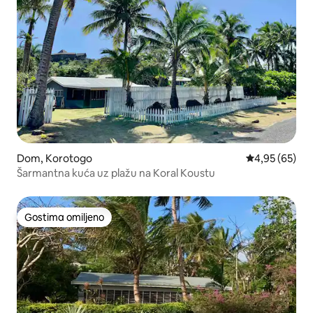
Dom, Korotogo
Prosečna ocen
4,95 (65)
Šarmantna kuća uz plažu na Koral Koustu
Gostima omiljeno
Gostima omiljeno