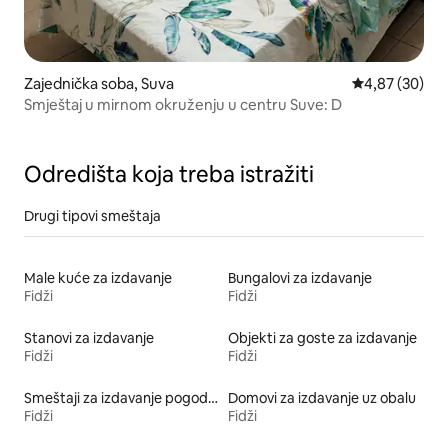
Zajednička soba, Suva
Prosečna ocen
4,87 (30)
Smještaj u mirnom okruženju u centru Suve: D
Odredišta koja treba istražiti
Drugi tipovi smeštaja
Male kuće za izdavanje
Bungalovi za izdavanje
Fidži
Fidži
Stanovi za izdavanje
Objekti za goste za izdavanje
Fidži
Fidži
Smeštaji za izdavanje pogodni za porodice
Domovi za izdavanje uz obalu
Fidži
Fidži