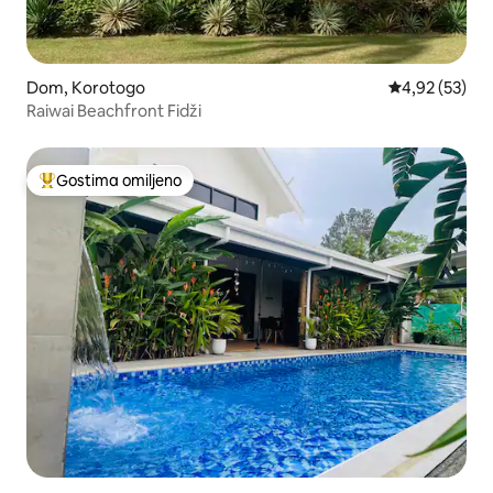
Dom, Korotogo
Prosečna ocen
4,92 (53)
Raiwai Beachfront Fidži
Gostima omiljeno
Najuspešniji među gostima omiljenim