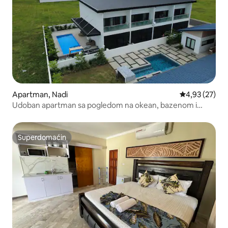
Apartman, Nadi
Prosečna ocen
4,93 (27)
Udoban apartman sa pogledom na okean, bazenom i
Starlinkom
Superdomaćin
Superdomaćin