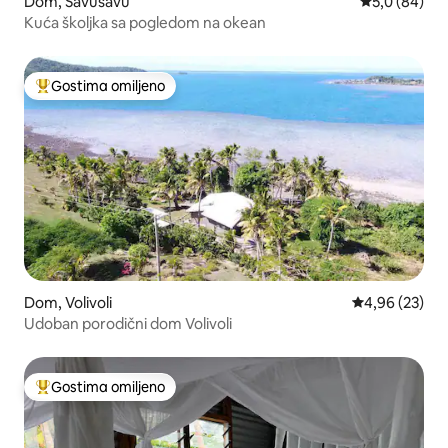
Dom, Savusavu
Prosečna oce
5,0 (84)
Kuća školjka sa pogledom na okean
Gostima omiljeno
Najuspešniji među gostima omiljenim
Dom, Volivoli
Prosečna ocen
4,96 (23)
Udoban porodični dom Volivoli
Gostima omiljeno
Najuspešniji među gostima omiljenim