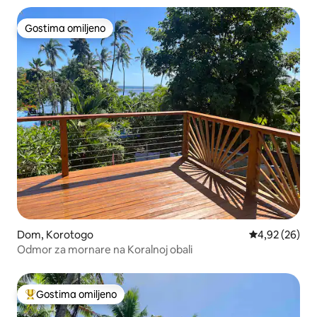
Gostima omiljeno
Gostima omiljeno
Dom, Korotogo
Prosečna ocen
4,92 (26)
Odmor za mornare na Koralnoj obali
Gostima omiljeno
Najuspešniji među gostima omiljenim