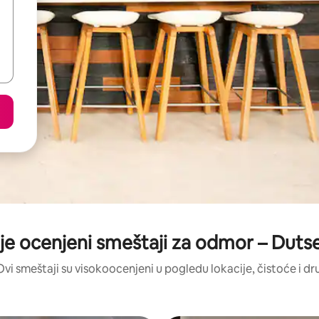
je ocenjeni smeštaji za odmor – Dutse
Ovi smeštaji su visokoocenjeni u pogledu lokacije, čistoće i dr