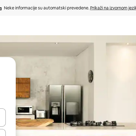
Neke informacije su automatski prevedene. 
Prikaži na izvornom jezi
oz njih pomoću strelica nagore i nadole, kao i da ih istražujte dodirom