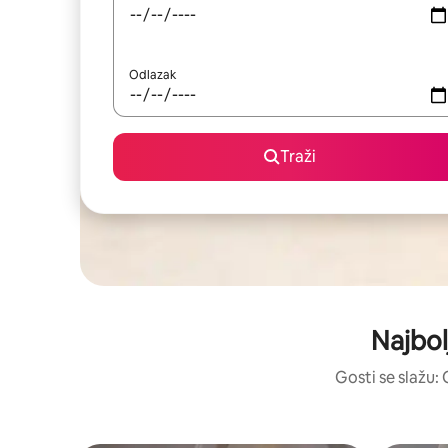
Odlazak
Traži
Najbol
Gosti se slažu: 