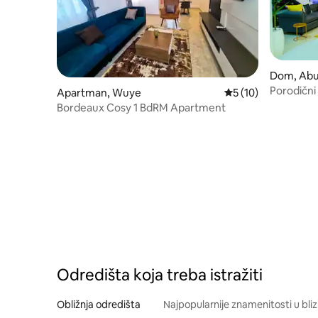
Dom, Abu
Porodični
Apartman, Wuye
Prosečna ocena 5 od
5 (10)
Struja 24/7
Bordeaux Cosy 1 BdRM Apartment
Odredišta koja treba istražiti
Obližnja odredišta
Najpopularnije znamenitosti u bliz