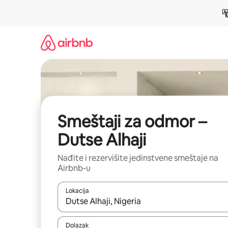
Pređi
na
sadržaj
Smeštaji za odmor –
Dutse Alhaji
Nađite i rezervišite jedinstvene smeštaje na
Airbnb-u
Lokacija
Kad su rezultati dostupni, možete da se krećete kr
Dolazak