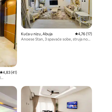
Kuća u nizu, Abuja
Prosečna ocena 4,76 o
4,76 (17)
Anoese Stan, 3 spavaće sobe, struja non-
stop, WI-FI
Prosečna ocena 4,83 od 5, utisaka: 41
4,83 (41)
R
ljenim