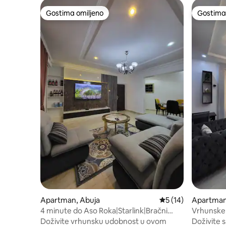
Gostima omiljeno
Gostima 
Gostima omiljeno
Gostima 
Apartman, Abuja
Prosečna ocena 5 od
5 (14)
Apartman
4 minute do Aso Roka|Starlink|Bračni
Vrhunske 
krevet|Profesionalni kuvar|24-7Power
Bespreko
Doživite vrhunsku udobnost u ovom
Doživite s