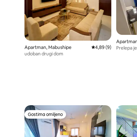
Apartman,
Apartman, Mabushipe
Prosečna ocena 4,89 o
4,89 (9)
Prelepa je
udoban drugi dom
napajanje
Gostima omiljeno
Gostima omiljeno