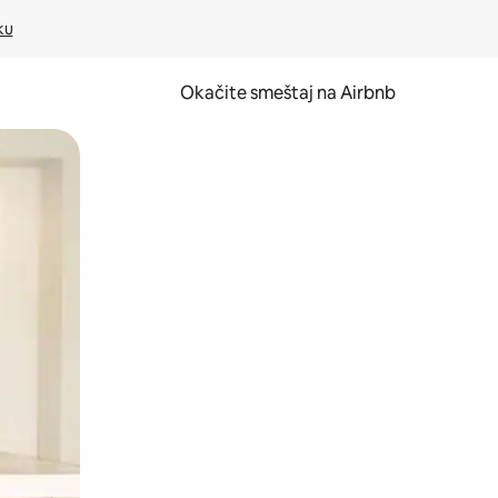
ku
Okačite smeštaj na Airbnb
 ili prevlačenjem.