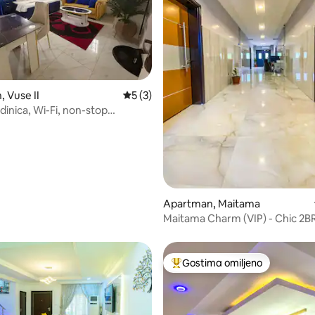
 Vuse II
Prosečna ocena 5 od 5, utisaka: 3
5 (3)
d 5, utisaka: 9
dinica, Wi-Fi, non-stop
, Wuse II
Apartman, Maitama
Maitama Charm (VIP) - Chic 2B
Apartment
Gostima omiljeno
Najuspešniji među gostima omi