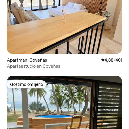
Apartman, Coveñas
Prosečna ocen
4,88 (40)
Apartaestudio en Coveñas
Gostima omiljeno
Gostima omiljeno