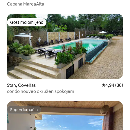
Cabana MareaAlta
Gostima omiljeno
Gostima omiljeno
Stan, Coveñas
Prosečna ocen
4,94 (36)
condo nouveo okružen spokojem
Superdomaćin
Superdomaćin