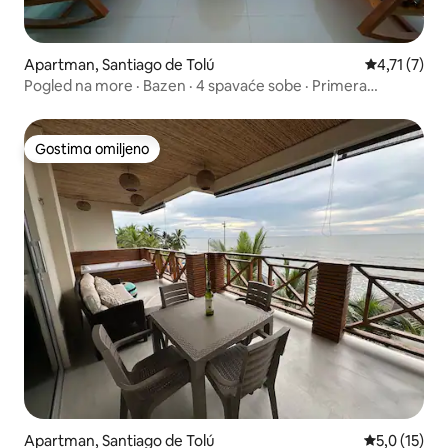
Apartman, Santiago de Tolú
Prosečna oce
4,71 (7)
Pogled na more · Bazen · 4 spavaće sobe · Primera
Ensenada
Gostima omiljeno
Gostima omiljeno
Apartman, Santiago de Tolú
Prosečna oce
5,0 (15)