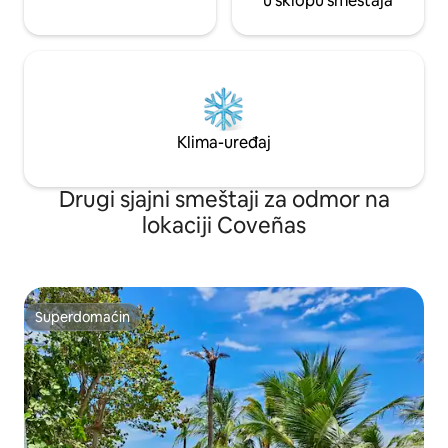
u sklopu smeštaja
Klima-uređaj
Drugi sjajni smeštaji za odmor na
lokaciji Coveñas
Superdomaćin
Superdomaćin