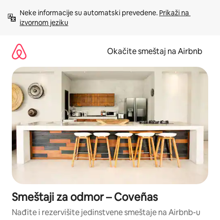
Pređi
Neke informacije su automatski prevedene. 
Prikaži na 
na
izvornom jeziku
sadržaj
Okačite smeštaj na Airbnb
Smeštaji za odmor – Coveñas
Nađite i rezervišite jedinstvene smeštaje na Airbnb-u