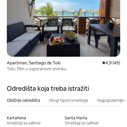
Apartman, Santiago de Tolú
Prosečna oce
4,9 (49)
Tolu: film u usporenom snimku
Odredišta koja treba istražiti
Obližnja odredišta
Drugi tipovi smeštaja
Najpopularnije z
Kartahena
Santa Marta
Smeštaji za odmor
Smeštaji za odmor