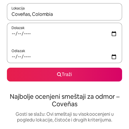
Lokacija
Kad su rezultati dostupni, možete da se krećete kroz njih pomoću
Dolazak
Odlazak
Traži
Najbolje ocenjeni smeštaji za odmor –
Coveñas
Gosti se slažu: Ovi smeštaji su visokoocenjeni u
pogledu lokacije, čistoće i drugih kriterijuma.