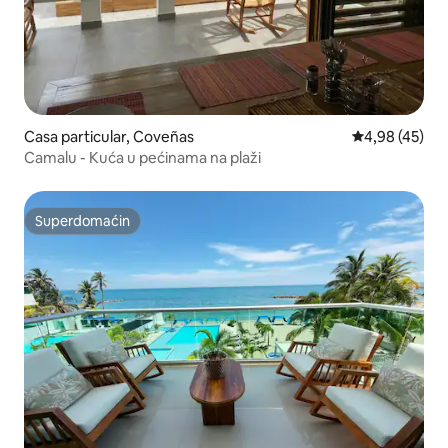
Casa particular, Coveñas
Prosečna ocen
4,98 (45)
Camalu - Kuća u pećinama na plaži
Superdomaćin
Superdomaćin