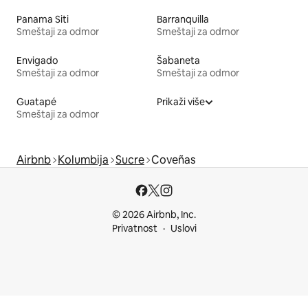
Panama Siti
Barranquilla
Smeštaji za odmor
Smeštaji za odmor
Envigado
Šabaneta
Smeštaji za odmor
Smeštaji za odmor
Guatapé
Prikaži više
Smeštaji za odmor
Airbnb
Kolumbija
Sucre
Coveñas
© 2026 Airbnb, Inc.
Privatnost
Uslovi