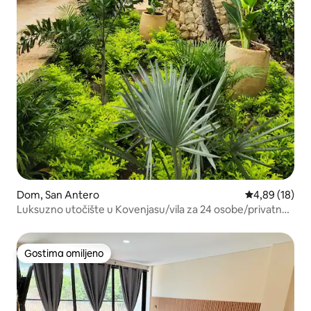
Dom, San Antero
Prosečna ocen
4,89 (18)
Luksuzno utočište u Kovenjasu/vila za 24 osobe/privatna
plaža
Gostima omiljeno
Gostima omiljeno