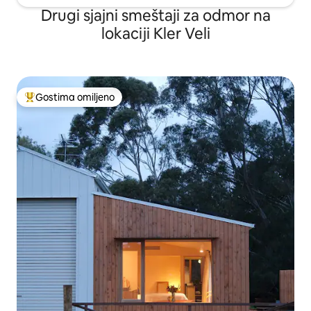
Drugi sjajni smeštaji za odmor na
lokaciji Kler Veli
Gostima omiljeno
Najuspešniji među gostima omiljenim