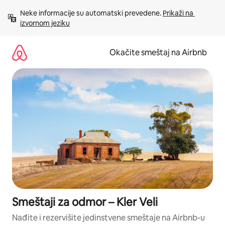
Pređi
Neke informacije su automatski prevedene. 
Prikaži na 
na
izvornom jeziku
sadržaj
Okačite smeštaj na Airbnb
Smeštaji za odmor – Kler Veli
Nađite i rezervišite jedinstvene smeštaje na Airbnb-u