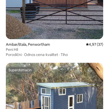
Ambar/štala, Penwortham
Prosečna ocen
4,97 (37)
Peni Hil
Porodični
·
Odnos cena-kvalitet
·
Tiho
Superdomaćin
Superdomaćin