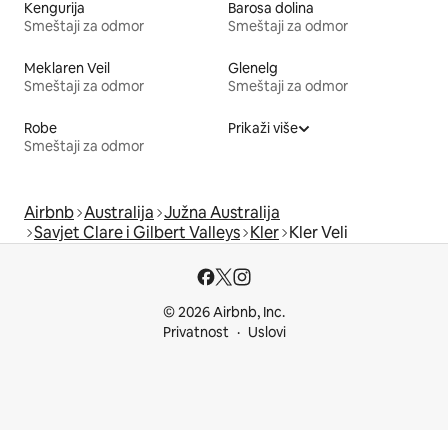
Kengurija
Barosa dolina
Smeštaji za odmor
Smeštaji za odmor
Meklaren Veil
Glenelg
Smeštaji za odmor
Smeštaji za odmor
Robe
Prikaži više
Smeštaji za odmor
Airbnb
Australija
Južna Australija
Savjet Clare i Gilbert Valleys
Kler
Kler Veli
© 2026 Airbnb, Inc.
Privatnost
Uslovi