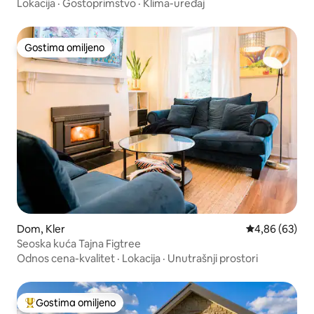
Lokacija
·
Gostoprimstvo
·
Klima-uređaj
Gostima omiljeno
Gostima omiljeno
Dom, Kler
Prosečna ocen
4,86 (63)
Seoska kuća Tajna Figtree
Odnos cena-kvalitet
·
Lokacija
·
Unutrašnji prostori
Gostima omiljeno
Najuspešniji među gostima omiljenim