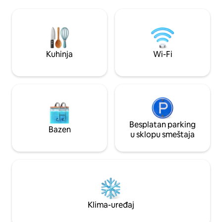
spavaće sobe, 2 kupatila, potpuno
RieslingTrail i vina
opremljenu kuhinju, prostoriju za igre i
Dovoljno parkinga.
više dnevnih boravaka. Staze za
i idealan prostor z
pešačenje/biciklizam počinju ispred
na zahtev. Nevjer
ulazne kapije, a u blizini su Staza rizlinga i
zvezda u vedroj n
hotel. Lokacija, lokacija.
opuštanje!
Kuhinja
Wi-Fi
Besplatan parking
Bazen
u sklopu smeštaja
Klima-uređaj