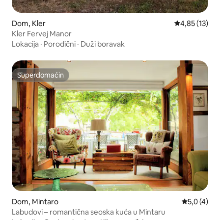
Dom, Kler
Prosečna ocen
4,85 (13)
Kler Fervej Manor
Lokacija
·
Porodični
·
Duži boravak
Superdomaćin
Superdomaćin
Dom, Mintaro
Prosečna oc
5,0 (4)
Labudovi – romantična seoska kuća u Mintaru