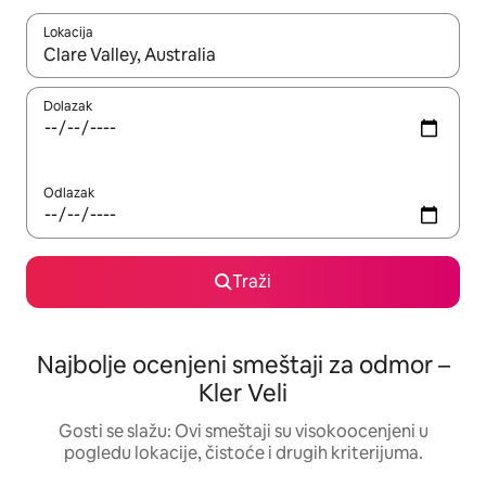
Lokacija
Kad su rezultati dostupni, možete da se krećete kroz njih pomoću
Dolazak
Odlazak
Traži
Najbolje ocenjeni smeštaji za odmor –
Kler Veli
Gosti se slažu: Ovi smeštaji su visokoocenjeni u
pogledu lokacije, čistoće i drugih kriterijuma.