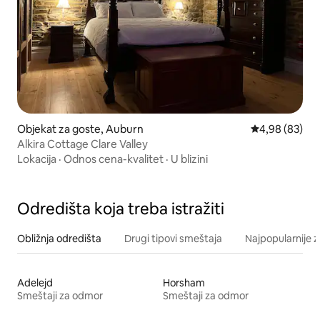
Objekat za goste, Auburn
Prosečna ocen
4,98 (83)
Alkira Cottage Clare Valley
Lokacija
·
Odnos cena-kvalitet
·
U blizini
Odredišta koja treba istražiti
Obližnja odredišta
Drugi tipovi smeštaja
Najpopularnije z
Adelejd
Horsham
Smeštaji za odmor
Smeštaji za odmor