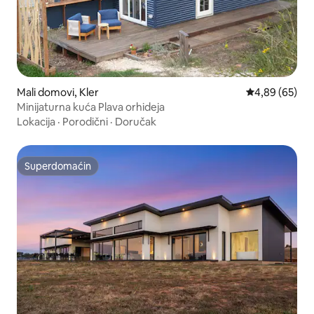
Mali domovi, Kler
Prosečna ocen
4,89 (65)
Minijaturna kuća Plava orhideja
Lokacija
·
Porodični
·
Doručak
Superdomaćin
Superdomaćin