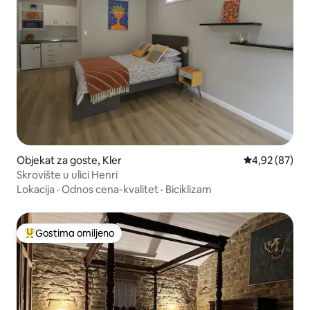
Objekat za goste, Kler
Prosečna ocen
4,92 (87)
Skrovište u ulici Henri
Lokacija
·
Odnos cena-kvalitet
·
Biciklizam
Gostima omiljeno
Najuspešniji među gostima omiljenim