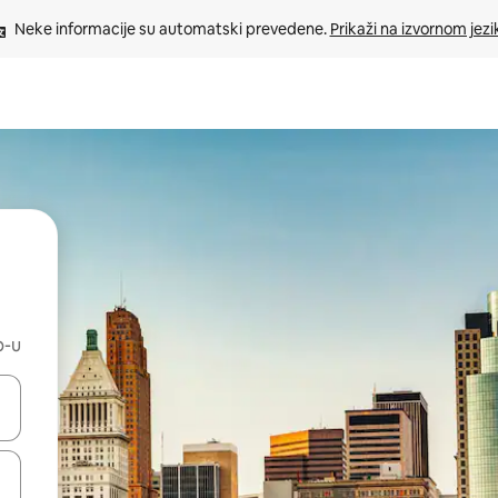
Neke informacije su automatski prevedene. 
Prikaži na izvornom jezi
b-u
oz njih pomoću strelica nagore i nadole, kao i da ih istražujte dodirom