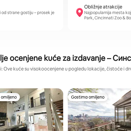
Obližnje atrakcije
 od strane gostiju – prosek je
Najpopularnija mesta koj
Park, Cincinnati Zoo & 
lje ocenjene kuće za izdavanje – Син
i: Ove kuće su visokoocenjene u pogledu lokacije, čistoće i dr
omiljeno
Gostima omiljeno
omiljeno
Gostima omiljeno