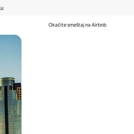
ku
Okačite smeštaj na Airbnb
 ili prevlačenjem.