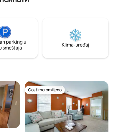
plutaju, udobno se smjestite pored vatre
i uživajte u izlasku i zalasku sunca iznad
vode. Dostupno pješke do svih barova,
prodavnica i restorana na planini Adams,
u blizini centra grada! Ovo skrovito blago
nalazi se na samoj padini i do njega se
može doći samo gradskim stepenicama,
an parking u
pa imajte to na umu, ali se isplati pješačiti.
Klima-uređaj
u smeštaja
Gostima omiljeno
Gostima omiljeno