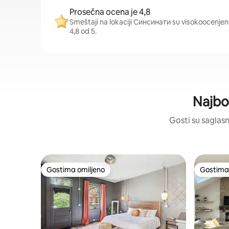
Prosečna ocena je 4,8
Smeštaji na lokaciji Синсинати su visokoocenjeni
4,8 od 5.
Najbo
Gosti su saglasn
Gostima omiljeno
Gostima 
Gostima omiljeno
Gostima 