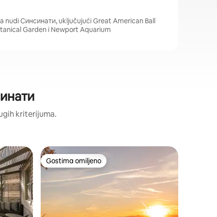
a nudi Синсинати, uključujući Great American Ball
Botanical Garden i Newport Aquarium
синати
ugih kriterijuma.
Dom, Haj
Gostima omiljeno
Gosti
Gostima omiljeno
Najuspe
Mid Cinc
Comfort 
Lokacija, 
Mod“ se n
koraka od
Coffee E
udaljenos
Lokacija