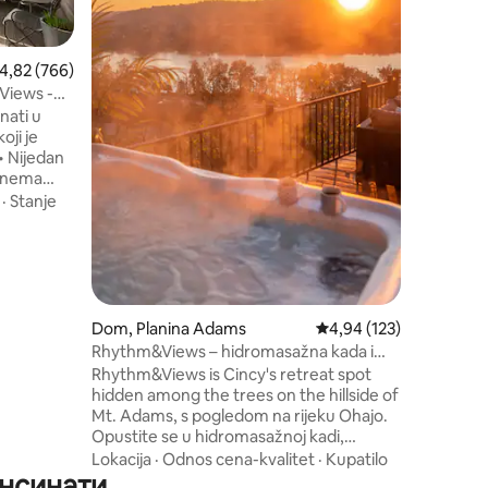
vožnji ili
park. Uz vrhunsku lokaciju, „Mid Cincy
Mod“ i dal
rosečna ocena 4,82 od 5, utisaka: 766
4,82 (766)
smešten u
drvećem,
nati u
dvorište
oji je
Samo 10 
da gledat
b nema
životu i 
•
·
Stanje
sna
 brava je
a. •
BnB-ova u
ined •
Dom, Planina Adams
Prosečna ocena 4,94 od
4,94 (123)
 život,
Rhythm&Views – hidromasažna kada i
pogled na reku na planini Adams!
Rhythm&Views is Cincy's retreat spot
hidden among the trees on the hillside of
i
Mt. Adams, s pogledom na rijeku Ohajo.
Opustite se u hidromasažnoj kadi,
proslavite sa prijateljima na ogromnoj
Lokacija
·
Odnos cena-kvalitet
·
Kupatilo
инсинати
terasi dok posmatrate brodove kako