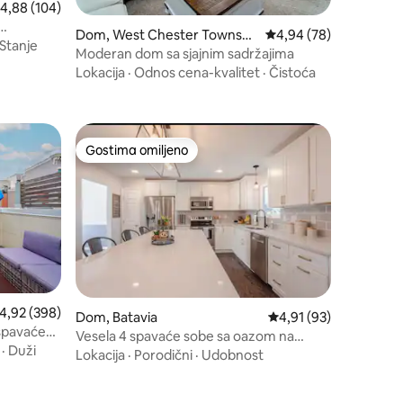
rosečna ocena 4,88 od 5, utisaka: 104
4,88 (104)
Dom, West Chester Townshi
Prosečna ocena 4,94 od
4,94 (78)
E.
Stanje
p
Moderan dom sa sjajnim sadržajima
Lokacija
·
Odnos cena-kvalitet
·
Čistoća
Gostima omiljeno
ljenim
Gostima omiljeno
rosečna ocena 4,92 od 5, utisaka: 398
4,92 (398)
Dom, Batavia
Prosečna ocena 4,91 o
4,91 (93)
 spavaće
Vesela 4 spavaće sobe sa oazom na
za
·
Duži
otvorenom. Potpuno rasadnik
Lokacija
·
Porodični
·
Udobnost