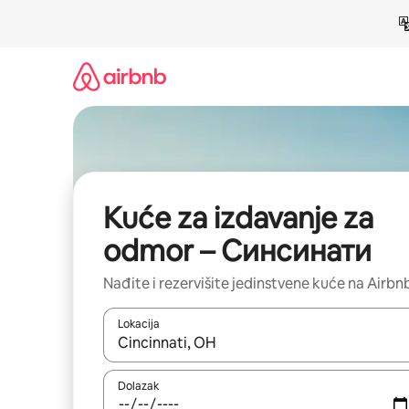
Pređi
na
sadržaj
Kuće za izdavanje za
odmor – Синсинати
Nađite i rezervišite jedinstvene kuće na Airbn
Lokacija
Kad su rezultati dostupni, možete da se krećete kr
Dolazak