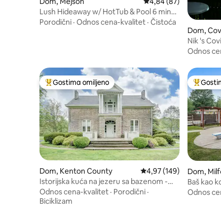
Dom, Mejson
Prosečna ocena 4,84 od
4,84 (87)
Lush Hideaway w/ HotTub & Pool 6 mins
kings Island
Porodični
·
Odnos cena-kvalitet
·
Čistoća
Dom, Cov
Nik 's Co
Odnos cen
Gostima omiljeno
Gosti
Najuspešniji među gostima omiljenim
Najuspeš
Dom, Kenton County
Prosečna ocena 4,97 od 
4,97 (149)
Dom, Milf
Istorijska kuća na jezeru sa bazenom -
Baš kao ko
Kameni raj
stolom
Odnos cena-kvalitet
·
Porodični
·
Odnos cen
Biciklizam