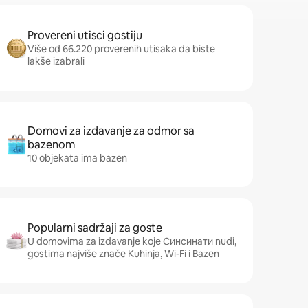
Provereni utisci gostiju
Više od 66.220 proverenih utisaka da biste
lakše izabrali
Domovi za izdavanje za odmor sa
bazenom
10 objekata ima bazen
Popularni sadržaji za goste
U domovima za izdavanje koje Синсинати nudi,
gostima najviše znače Kuhinja, Wi-Fi i Bazen