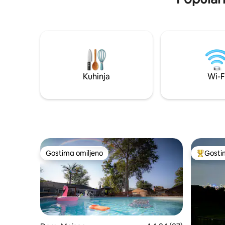
Kuhinja
Wi-F
Gostima omiljeno
Gosti
Gostima omiljeno
Najuspeš