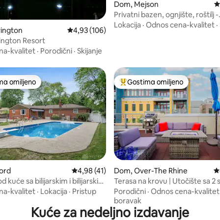
 5, utisaka: 87
Dom, Mejson
P
Privatni bazen, ognjište, roštilj -
ZABAVNO mesto za OPUŠTANJ
Lokacija
·
Odnos cena-kvalitet
·
ington
Prosečna ocena 4,93 od 5, utisaka: 106
4,93 (106)
vington Resort
a-kvalitet
·
Porodični
·
Skijanje
ma omiljeno
Gostima omiljeno
niji među gostima omiljenim
Najuspešniji među gostima omi
5, utisaka: 149
ord
Prosečna ocena 4,98 od 5, utisaka: 41
4,98 (41)
Dom, Over-The Rhine
P
d kuće sa bilijarskim i bilijarskim
Terasa na krovu | Utočište sa 2
sobe u centru grada pogodno 
a-kvalitet
·
Lokacija
·
Pristup
Porodični
·
Odnos cena-kvalitet
pešačenje
boravak
Kuće za nedeljno izdavanje