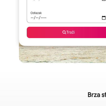
Odlazak
Traži
Brza s