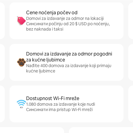
Cene noćenja počev od
Domovi za izdavanje za odmor na lokaciji
Синсинати počinju od 20 $ USD po noćenju,
bez naknada i taksi
Domovi za izdavanje za odmor pogodni
za kućne ljubimce
Nađite 400 domova za izdavanje koji primaju
kućne ljubimce
Dostupnost Wi-Fi mreže
1.080 domova za izdavanje koje nudi
Синсинати ima pristup Wi-Fi mreži