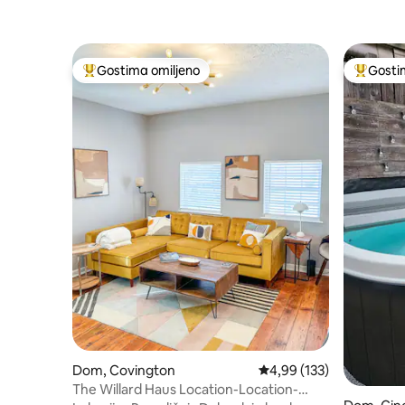
Gostima omiljeno
Gosti
Najuspešniji među gostima omiljenim
Najuspeš
Dom, Covington
Prosečna ocena 4,99 od 
4,99 (133)
The Willard Haus Location-Location-