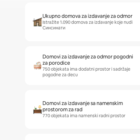
Ukupno domova za izdavanje za odmor
Istražite 1.090 domova za izdavanje koje nudi
Синсинати
Domovi za izdavanje za odmor pogodni
za porodice
750 objekata ima dodatni prostor i sadržaje
pogodne za decu
Domovi za izdavanje sa namenskim
prostorom za rad
770 objekata ima namenski radni prostor