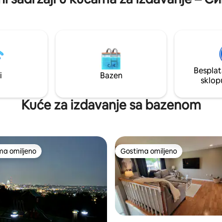
Besplat
i
Bazen
sklop
Kuće za izdavanje sa bazenom
ma omiljeno
Gostima omiljeno
niji među gostima omiljenim
Gostima omiljeno