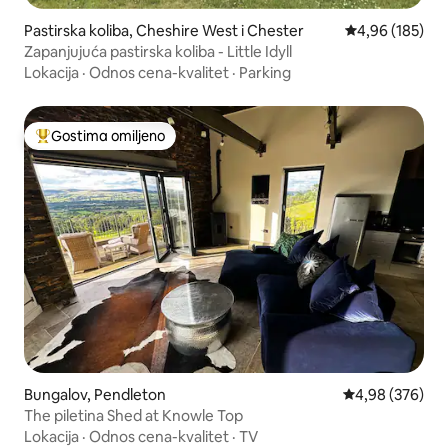
Pastirska koliba, Cheshire West i Chester
Prosečna ocena
4,96 (185)
Zapanjujuća pastirska koliba - Little Idyll
Lokacija
·
Odnos cena-kvalitet
·
Parking
Gostima omiljeno
Najuspešniji među gostima omiljenim
Bungalov, Pendleton
Prosečna ocena 
4,98 (376)
The piletina Shed at Knowle Top
Lokacija
·
Odnos cena-kvalitet
·
TV