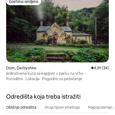
Gostima omiljeno
Gostima omiljeno
Dom, Derbyshire
Prosečna ocen
4,91 (34)
jedinstvena kuća sa kapijom u parku na vrhu
Porodični
·
Lokacija
·
Pogodno za pešačenje
Odredišta koja treba istražiti
Obližnja odredišta
Drugi tipovi smeštaja
Najpopularnije z