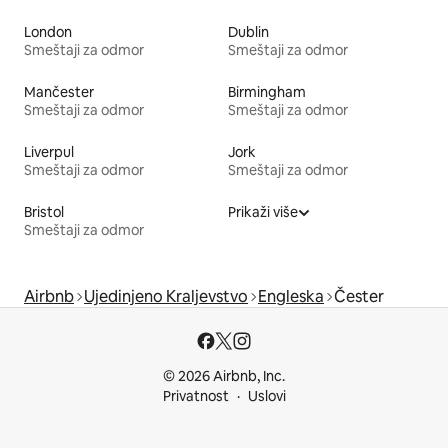
London
Dublin
Smeštaji za odmor
Smeštaji za odmor
Mančester
Birmingham
Smeštaji za odmor
Smeštaji za odmor
Liverpul
Jork
Smeštaji za odmor
Smeštaji za odmor
Bristol
Prikaži više
Smeštaji za odmor
Airbnb
Ujedinjeno Kraljevstvo
Engleska
Čester
© 2026 Airbnb, Inc.
Privatnost
Uslovi