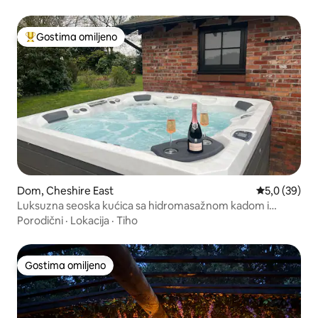
Gostima omiljeno
Najuspešniji među gostima omiljenim
Dom, Cheshire East
Prosečna oce
5,0 (39)
Luksuzna seoska kućica sa hidromasažnom kadom i
privatnim teniskim terenom
Porodični
·
Lokacija
·
Tiho
Gostima omiljeno
Gostima omiljeno