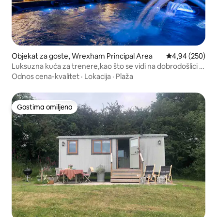
Objekat za goste, Wrexham Principal Area
Prosečna ocena 
4,94 (250)
Luksuzna kuća za trenere,kao što se vidi na dobrodošlici u
Wrexham
Odnos cena-kvalitet
·
Lokacija
·
Plaža
Gostima omiljeno
Gostima omiljeno