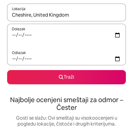
Lokacija
Kad su rezultati dostupni, možete da se krećete kroz njih pomoću
Dolazak
Odlazak
Traži
Najbolje ocenjeni smeštaji za odmor –
Čester
Gosti se slažu: Ovi smeštaji su visokoocenjeni u
pogledu lokacije, čistoće i drugih kriterijuma.