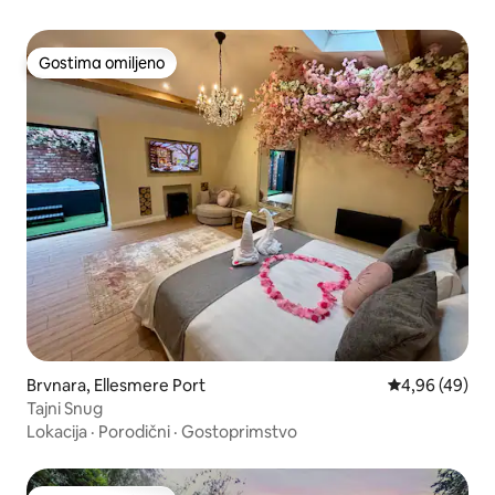
Gostima omiljeno
Gostima omiljeno
Brvnara, Ellesmere Port
Prosečna ocen
4,96 (49)
Tajni Snug
Lokacija
·
Porodični
·
Gostoprimstvo