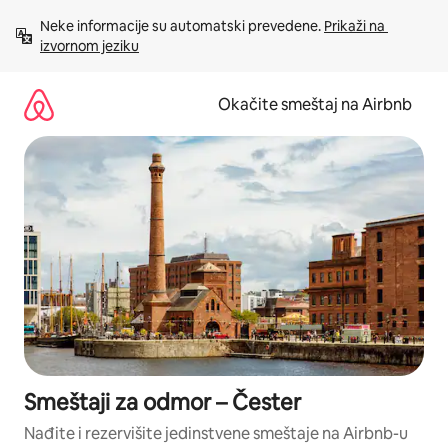
Pređi
Neke informacije su automatski prevedene. 
Prikaži na 
na
izvornom jeziku
sadržaj
Okačite smeštaj na Airbnb
Smeštaji za odmor – Čester
Nađite i rezervišite jedinstvene smeštaje na Airbnb-u