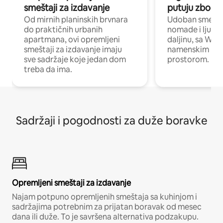
smeštaji za izdavanje
putuju zbog p
Od mirnih planinskih brvnara
Udoban smeštaj
do praktičnih urbanih
nomade i ljude 
apartmana, ovi opremljeni
daljinu, sa Wi-
smeštaji za izdavanje imaju
namenskim ra
sve sadržaje koje jedan dom
prostorom.
treba da ima.
Sadržaji i pogodnosti za duže boravke
Opremljeni smeštaji za izdavanje
Najam potpuno opremljenih smeštaja sa kuhinjom i
sadržajima potrebnim za prijatan boravak od mesec
dana ili duže. To je savršena alternativa podzakupu.