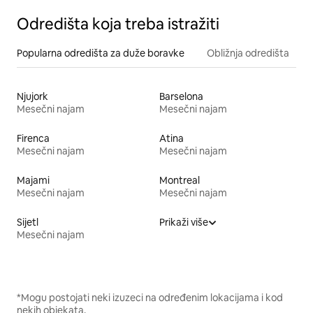
Odredišta koja treba istražiti
Popularna odredišta za duže boravke
Obližnja odredišta
Njujork
Barselona
Mesečni najam
Mesečni najam
Firenca
Atina
Mesečni najam
Mesečni najam
Majami
Montreal
Mesečni najam
Mesečni najam
Sijetl
Prikaži više
Mesečni najam
*Mogu postojati neki izuzeci na određenim lokacijama i kod
nekih objekata.