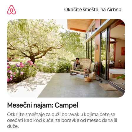
Pređi
na
Okačite smeštaj na Airbnb
sadržaj
Mesečni najam: Campel
Otkrijte smeštaje za duži boravak u kojima ćete se
osećati kao kod kuće, za boravke od mesec dana ili
duže.