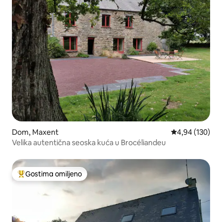
Dom, Maxent
Prosečna ocena
4,94 (130)
Velika autentična seoska kuća u Brocéliandeu
Gostima omiljeno
Najuspešniji među gostima omiljenim