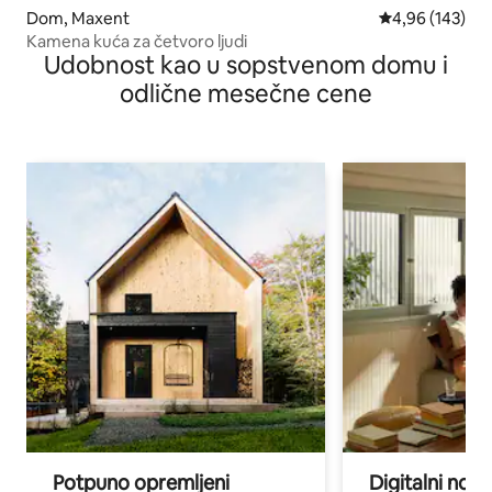
Dom, Maxent
Prosečna ocena
4,96 (143)
Kamena kuća za četvoro ljudi
Udobnost kao u sopstvenom domu i
odlične mesečne cene
Potpuno opremljeni
Digitalni nomad