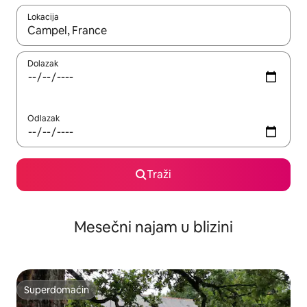
Lokacija
Kad su rezultati dostupni, možete da se krećete kroz njih pomoću
Dolazak
Odlazak
Traži
Mesečni najam u blizini
Superdomaćin
Superdomaćin