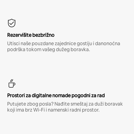
Rezervišite bezbrižno
Utisci naše pouzdane zajednice gostiju i danonoćna
podrška tokom vašeg dužeg boravka.
Prostori za digitalne nomade pogodni za rad
Putujete zbog posla? Nađite smeštaj za duži boravak
koji ima brz Wi-Fi i namenski radni prostor.