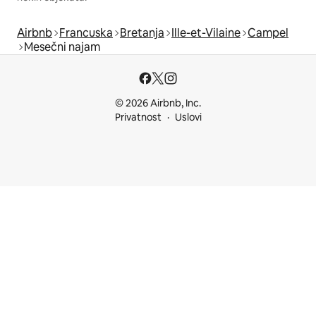
Airbnb
Francuska
Bretanja
Ille-et-Vilaine
Campel
Mesečni najam
© 2026 Airbnb, Inc.
Privatnost
Uslovi