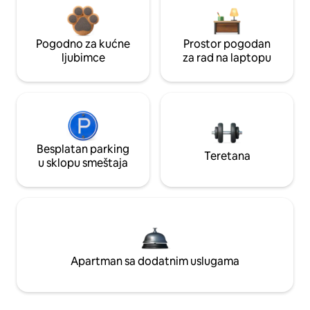
Pogodno za kućne
Prostor pogodan
ljubimce
za rad na laptopu
Besplatan parking
Teretana
u sklopu smeštaja
Apartman sa dodatnim uslugama