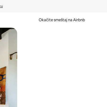
ku
Okačite smeštaj na Airbnb
 ili prevlačenjem.