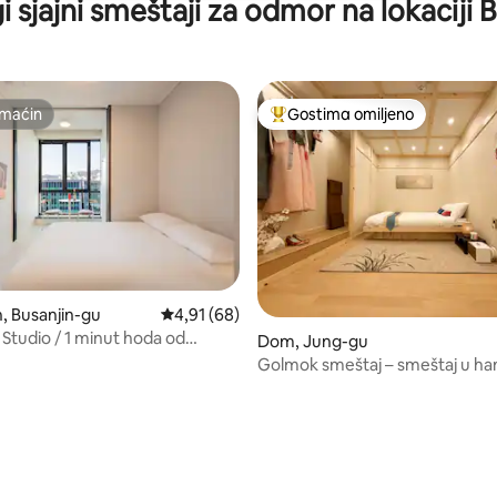
i sjajni smeštaji za odmor na lokaciji 
maćin
Gostima omiljeno
maćin
Najuspešniji među gostima omi
 5, utisaka: 77
, Busanjin-gu
Prosečna ocena 4,91 od 5, utisaka: 68
4,91 (68)
Studio / 1 minut hoda od
Dom, Jung-gu
stanice / Netflix / GEMSTAY
Golmok smeštaj – smeštaj u han
mogućnost isprobavanja hanbo
Nampo-dong, noćna pijaca na 5