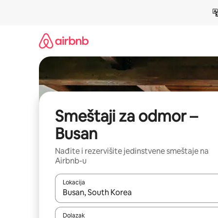
Pređi
na
sadržaj
Smeštaji za odmor –
Busan
Nađite i rezervišite jedinstvene smeštaje na
Airbnb-u
Lokacija
Kad su rezultati dostupni, možete da se krećete kr
Dolazak