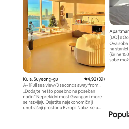
Apartman
[DO] #Oc
#Jagalchi
Ova soba 
#Residen
na stanici
(širine 15
sobe može
Nort Harb
najbolji p
more. Gla
Kula, Suyeong-gu
Prosečna ocena 4,92 od
4,92 (39)
kao što s
A- [Full sea view/3 seconds away from
Market i 
the beach] Gvangan Awesome
„Dodajte nešto posebno na poseban
neposredno
Gamseong Accommodation
način” Neprekidni most Gvangan i more
putovanje
(Gvangan_Sjajno)
se razvijaju Osjetite najekonomičniji
različitim
unutrašnji prostor u Evropi. Nalazi se u
prodavnice
Popul
centru Gvangalija. S ljubavlju prema
Besplatan
posebnom trenutku, ljubavnikom,
obezbjeđ
prijateljem i porodicom Dom života koji
bezbjedni,