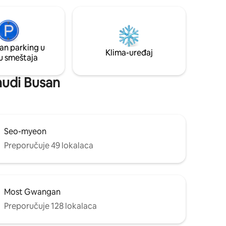
odvojen spoljnim stepenicama -
r od hotela
Besplatan parking je dostupan, besplatna
 a ne da
usluga preuzimanja na zahtev (3 ili više
noćenja) 🗓️Preporučeno za - Porodice
koje traže opuštajući odmor u pogledu
an parking u
na more - Privatni roštilj na krovu sa
Klima-uređaj
u smeštaja
prijateljima - Mala radionica/utočište koje
želi da bude timski izgrađeno u
nezavisnom prostoru * Ovaj smještaj je
 nudi Busan
registrovan i posluje kao pravno domaće
preduzeće za iznajmljivanje stambenog
prostora zbog posebnog slučaja g.
Spomena.
Seo-myeon
Preporučuje 49 lokalaca
Most Gwangan
Preporučuje 128 lokalaca