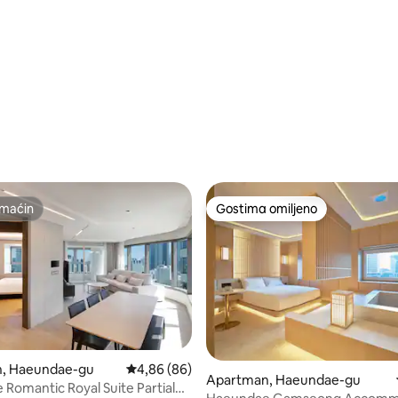
maćin
Gostima omiljeno
maćin
Gostima omiljeno
, Haeundae-gu
Prosečna ocena 4,86 od 5, utisaka: 86
4,86 (86)
 5, utisaka: 33
Apartman, Haeundae-gu
Romantic Royal Suite Partial