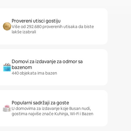
Provereni utisci gostiju
Više od 292.680 proverenih utisaka da biste
lakše izabrali
Domovi za izdavanje za odmor sa
bazenom
440 objekata ima bazen
Popularni sadržaji za goste
U domovima za izdavanje koje Busan nudi,
gostima najviše znače Kuhinja, Wi-Fi i Bazen