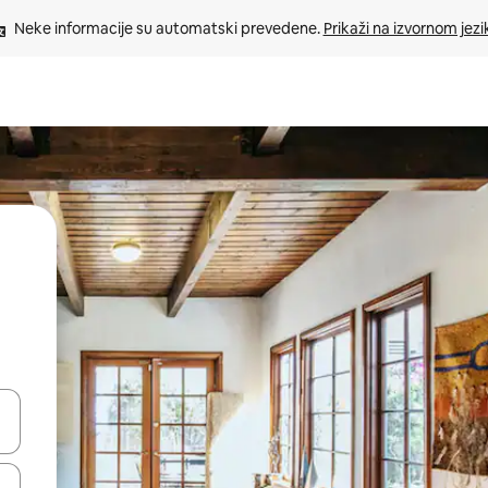
Neke informacije su automatski prevedene. 
Prikaži na izvornom jezi
oz njih pomoću strelica nagore i nadole, kao i da ih istražujte dodirom