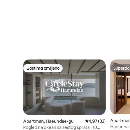
Gostima omiljeno
Superdo
Gostima omiljeno
Superdo
Apartman
Apartman, Haeundae-gu
Prosečna ocena 4,97 od
4,97 (33)
Haeundae 
Pogled na okean sa šestog sprata | 10