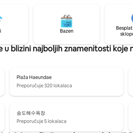
o pušenje kako bi se održalo
Oni koji žele ☆privatniji prosto
okruženje. Potpuno je opremljen
Oni koji žele „doživljaj boravka“,
m, mašinom za pranje veša,
vide ☆noćni pejzaž Ko želi dan kada ne
TV-om itd., tako da je
mora da radi ☆ništa Opustite se u vili sa
za duže boravke. Posteljina i
bazenom♡ To će biti najbolji izbor u
Besplat
soba su obezbijeđeni za boravke
i
Bazen
Busanu.
sklop
iše noćenja, a mi garantujemo
 i bezbjedno putovanje sa
u blizini najboljih znamenitosti koje
ktnom prijavom i SMS
: U ovoj zgradi
atnog parkinga, zato obavezno
privatni parking (parking JS itd.),
aljen 5 minuta hoda.
Plaža Haeundae
Preporučuje 320 lokalaca
송도해수욕장
Preporučuje 5 lokalaca