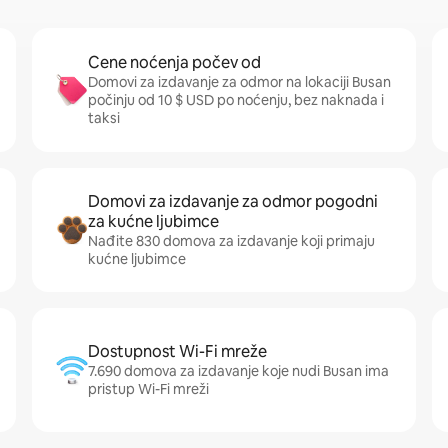
Cene noćenja počev od
Domovi za izdavanje za odmor na lokaciji Busan
počinju od 10 $ USD po noćenju, bez naknada i
taksi
Domovi za izdavanje za odmor pogodni
za kućne ljubimce
Nađite 830 domova za izdavanje koji primaju
kućne ljubimce
Dostupnost Wi-Fi mreže
7.690 domova za izdavanje koje nudi Busan ima
pristup Wi-Fi mreži