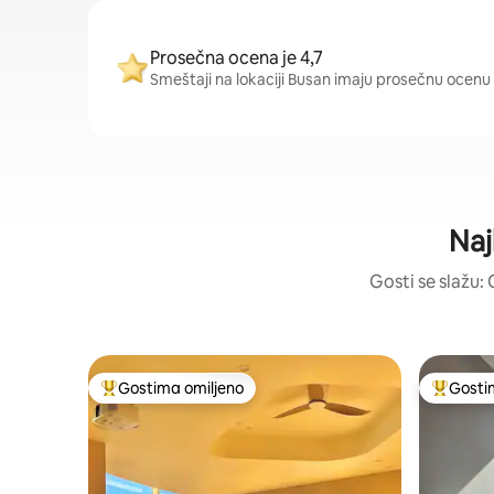
Prosečna ocena je 4,7
Smeštaji na lokaciji Busan imaju prosečnu ocenu 
Naj
Gosti se slažu: 
Gostima omiljeno
Gosti
Najuspešniji među gostima omiljenim
Najuspeš