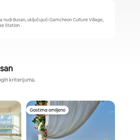
a nudi Busan, uključujući Gamcheon Culture Village,
e Station
usan
ugih kriterijuma.
Apartman
Gostima omiljeno
Gostima
ljenim
Gostima omiljeno
Gostima
부산송도해
션뷰
Vaš bespl
Urban St
boravak 
povjerenj