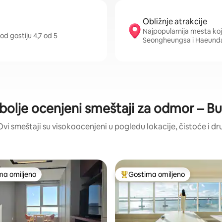
Obližnje atrakcije
Najpopularnija mesta koj
od gostiju 4,7 od 5
Seongheungsa i Haeunda
bolje ocenjeni smeštaji za odmor – B
Ovi smeštaji su visokoocenjeni u pogledu lokacije, čistoće i dr
ma omiljeno
Gostima omiljeno
niji među gostima omiljenim
Najuspešniji među gostima omi