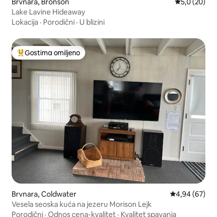
Brvnara, Bronson
Prosečna oce
5,0 (20)
Lake Lavine Hideaway
Lokacija
·
Porodični
·
U blizini
Gostima omiljeno
Najuspešniji među gostima omiljenim
Brvnara, Coldwater
Prosečna ocen
4,94 (67)
Vesela seoska kuća na jezeru Morison Lejk
Porodični
·
Odnos cena-kvalitet
·
Kvalitet spavanja