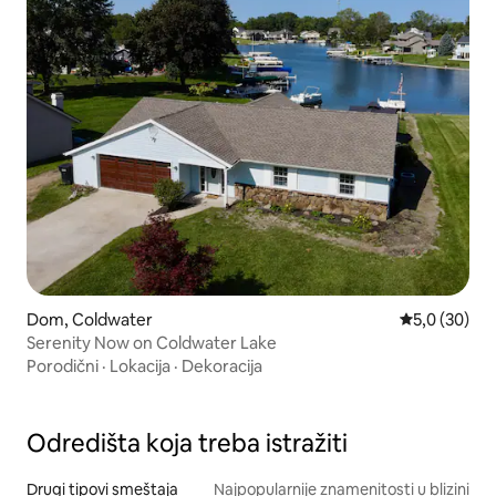
Dom, Coldwater
Prosečna oce
5,0 (30)
Serenity Now on Coldwater Lake
Porodični
·
Lokacija
·
Dekoracija
Odredišta koja treba istražiti
Drugi tipovi smeštaja
Najpopularnije znamenitosti u blizini