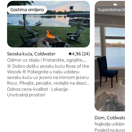
Gostima omiljeno
Superdomaćin
Gostima omiljeno
Superdomaćin
Seoska kuća, Coldwater
Prosečna ocena 4,96 od 5, utisa
4,96 (24)
Odmor uz obalu | Pristanište, ognjište,
kanu i SUP daska
🌸 Dobro došli u seosku kuću Rose of the
Woods 🌸 Pobegnite u našu udobnu
seosku kuću uz jezero na mirnom jezeru
Rouz. Plivajte, pecajte, veslajte na dasci,
vozite kanu ili plovite brodom direktno sa
Odnos cena-kvalitet
·
Lokacija
·
privatnog pristaništa. Opustite se na
Unutrašnji prostori
velikoj terasi pored jezera, okupite se
oko ognjišta Solo Stove ili uživajte u
pogledu na zalazak sunca sa novih
ležaljki pored pristaništa. Ima dve
Dom, Coldwater
spavaće sobe, renovirani nameštaj, novi
Najbolja udobna k
klima-uređaj i sve što vam je potrebno za
@Coldwater, MI za
Pogled na jezero s