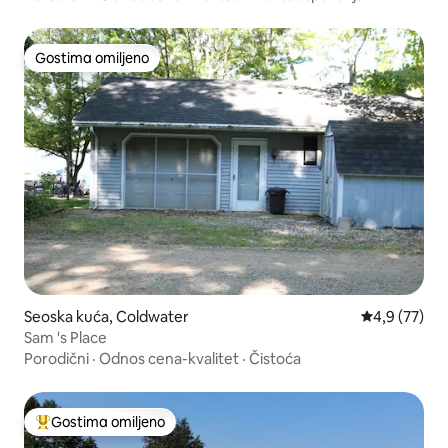
Gostima omiljeno
Gostima omiljeno
Seoska kuća, Coldwater
Prosečna oce
4,9 (77)
Sam 's Place
Porodični
·
Odnos cena-kvalitet
·
Čistoća
Gostima omiljeno
Najuspešniji među gostima omiljenim