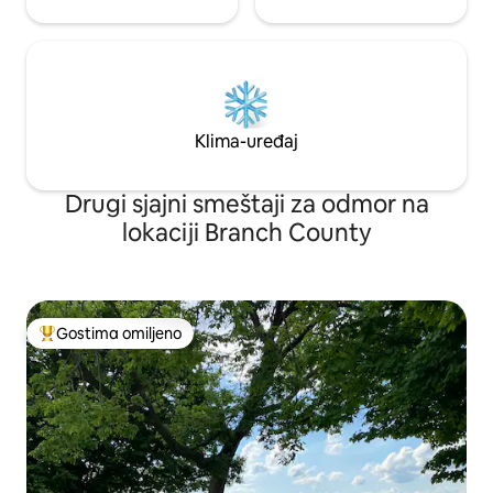
Klima-uređaj
Drugi sjajni smeštaji za odmor na
lokaciji Branch County
Gostima omiljeno
Najuspešniji među gostima omiljenim