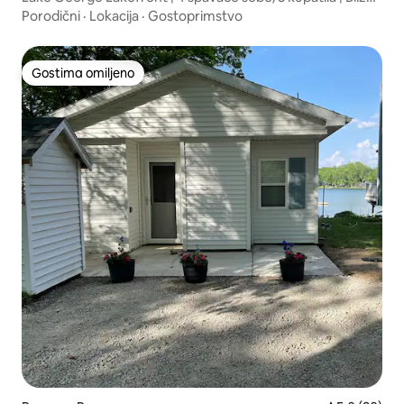
Pokagona
Porodični
·
Lokacija
·
Gostoprimstvo
Gostima omiljeno
Gostima omiljeno