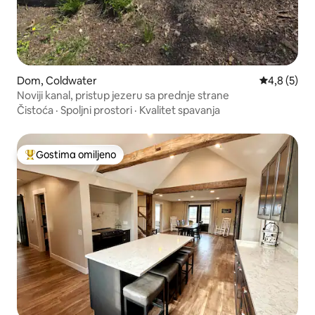
Dom, Coldwater
Prosečna oc
4,8 (5)
Noviji kanal, pristup jezeru sa prednje strane
Čistoća
·
Spoljni prostori
·
Kvalitet spavanja
Gostima omiljeno
Najuspešniji među gostima omiljenim