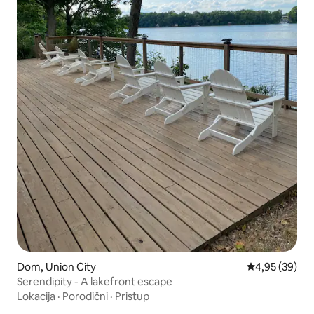
Dom, Union City
Prosečna ocen
4,95 (39)
Serendipity - A lakefront escape
Lokacija
·
Porodični
·
Pristup