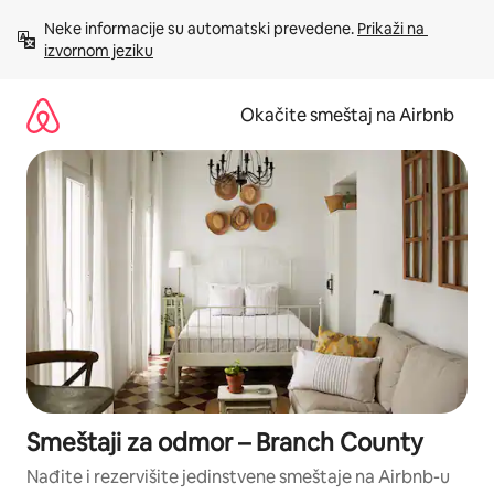
Pređi
Neke informacije su automatski prevedene. 
Prikaži na 
na
izvornom jeziku
sadržaj
Okačite smeštaj na Airbnb
Smeštaji za odmor – Branch County
Nađite i rezervišite jedinstvene smeštaje na Airbnb-u