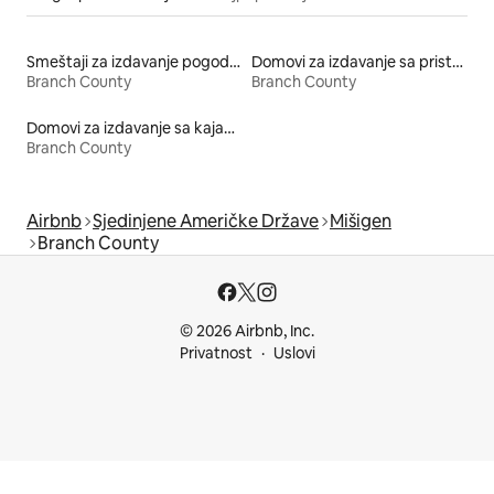
Smeštaji za izdavanje pogodni za kućne ljubimce
Domovi za izdavanje sa pristupom jezeru
Branch County
Branch County
Domovi za izdavanje sa kajakom
Branch County
Airbnb
Sjedinjene Američke Države
Mišigen
Branch County
© 2026 Airbnb, Inc.
Privatnost
Uslovi