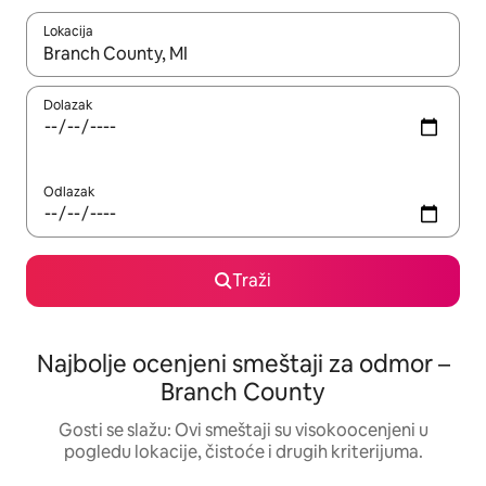
Lokacija
Kad su rezultati dostupni, možete da se krećete kroz njih pomoću
Dolazak
Odlazak
Traži
Najbolje ocenjeni smeštaji za odmor –
Branch County
Gosti se slažu: Ovi smeštaji su visokoocenjeni u
pogledu lokacije, čistoće i drugih kriterijuma.