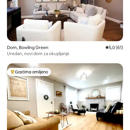
Dom, Bowling Green
Prosečna oce
5,0 (61)
Uredan, novi dom za okupljanje
Gostima omiljeno
Najuspešniji među gostima omiljenim