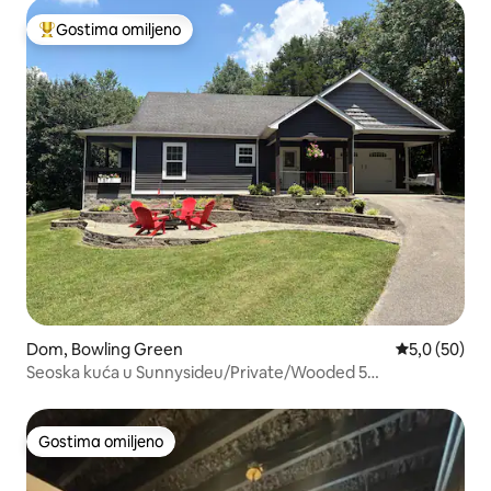
Gostima omiljeno
Najuspešniji među gostima omiljenim
Dom, Bowling Green
Prosečna oce
5,0 (50)
Seoska kuća u Sunnysideu/Private/Wooded 5
Acres/Garaža
Gostima omiljeno
Gostima omiljeno