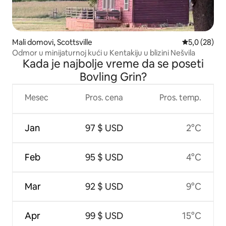
Mali domovi, Scottsville
Prosečna oce
5,0 (28)
Odmor u minijaturnoj kući u Kentakiju u blizini Nešvila
Kada je najbolje vreme da se poseti
Bovling Grin?
Mesec
Pros. cena
Pros. temp.
Jan
97 $ USD
2°C
Feb
95 $ USD
4°C
Mar
92 $ USD
9°C
Apr
99 $ USD
15°C