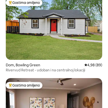
Gostima omiljeno
Najuspešniji među gostima omiljenim
Dom, Bowling Green
Prosečna ocena
4,98 (89)
Rivervud Retreat - udoban i na centralnoj lokaciji
Gostima omiljeno
Najuspešniji među gostima omiljenim