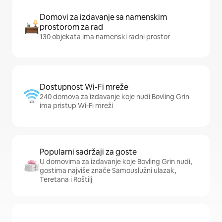
Domovi za izdavanje sa namenskim
prostorom za rad
130 objekata ima namenski radni prostor
Dostupnost Wi-Fi mreže
240 domova za izdavanje koje nudi Bovling Grin
ima pristup Wi-Fi mreži
Popularni sadržaji za goste
U domovima za izdavanje koje Bovling Grin nudi,
gostima najviše znače Samouslužni ulazak,
Teretana i Roštilj