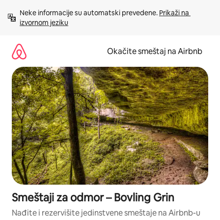
Pređi
Neke informacije su automatski prevedene. 
Prikaži na 
na
izvornom jeziku
sadržaj
Okačite smeštaj na Airbnb
Smeštaji za odmor – Bovling Grin
Nađite i rezervišite jedinstvene smeštaje na Airbnb-u