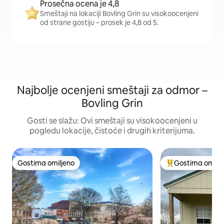
Prosečna ocena je 4,8
Smeštaji na lokaciji Bovling Grin su visokoocenjeni
od strane gostiju – prosek je 4,8 od 5.
Najbolje ocenjeni smeštaji za odmor –
Bovling Grin
Gosti se slažu: Ovi smeštaji su visokoocenjeni u
pogledu lokacije, čistoće i drugih kriterijuma.
Gostima omiljeno
Gostima omilje
Gostima omiljeno
Najuspešniji međ