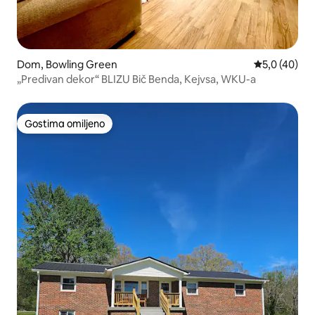
Dom, Bowling Green
Prosečna oce
5,0 (40)
„Predivan dekor“ BLIZU Bič Benda, Kejvsa, WKU-a
Gostima omiljeno
Gostima omiljeno