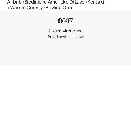
Airbnb
Sjedinjene Američke Države
Kentaki
Warren County
Bovling Grin
© 2026 Airbnb, Inc.
Privatnost
Uslovi