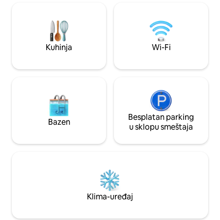
utičnica za spajan
parking. 20 minuta vožnje do pećine
Mamut, 4 milje do b
rijeke Barren. Jedin
kuće, pa ako nešto
Kuhinja
Wi-Fi
smo se za vas.
Besplatan parking
Bazen
u sklopu smeštaja
Klima-uređaj