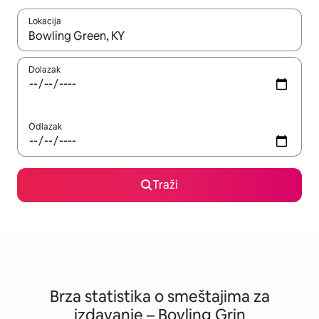
Lokacija
Kad su rezultati dostupni, možete da se krećete kroz njih pomoću
Dolazak
Odlazak
Traži
Brza statistika o smeštajima za
izdavanje – Bovling Grin