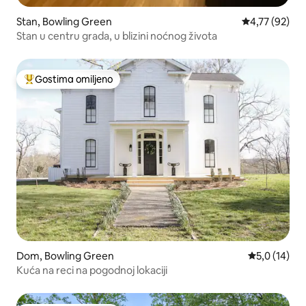
Stan, Bowling Green
Prosečna ocen
4,77 (92)
Stan u centru grada, u blizini noćnog života
Gostima omiljeno
Najuspešniji među gostima omiljenim
Dom, Bowling Green
Prosečna oce
5,0 (14)
Kuća na reci na pogodnoj lokaciji