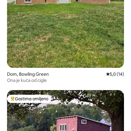
Dom, Bowling Green
Prosečna oce
5,0 (14)
Ona je kuća od cigle
Gostima omiljeno
Najuspešniji među gostima omiljenim