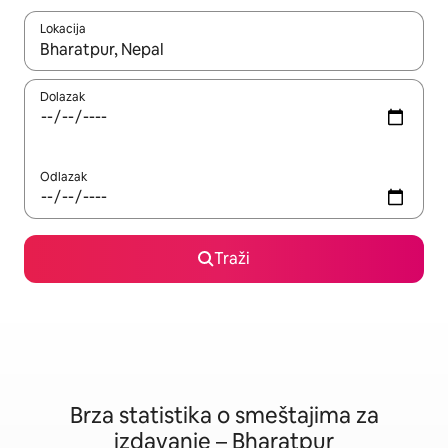
Lokacija
Kad su rezultati dostupni, možete da se krećete kroz njih pomoću
Dolazak
Odlazak
Traži
Brza statistika o smeštajima za
izdavanje – Bharatpur