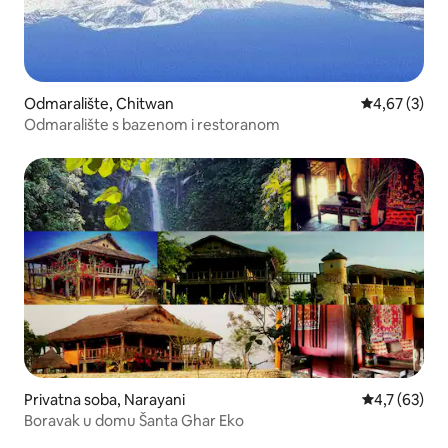
Odmaralište, Chitwan
Prosečna oce
4,67 (3)
Odmaralište s bazenom i restoranom
Privatna soba, Narayani
Prosečna oce
4,7 (63)
Boravak u domu Šanta Ghar Eko