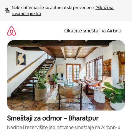
Pređi
Neke informacije su automatski prevedene. 
Prikaži na 
na
izvornom jeziku
sadržaj
Okačite smeštaj na Airbnb
Smeštaji za odmor – Bharatpur
Nađite i rezervišite jedinstvene smeštaje na Airbnb-u