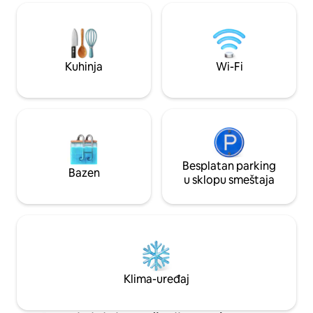
se na visećoj ležaljci, budite svjedoci
jednog od onih fantastičnih sunca koji se
gnezde iznad parka i pokušajte da brojite
kako počinje noću. Odmor je
IZNENAĐEN :))
Kuhinja
Wi-Fi
Besplatan parking
Bazen
u sklopu smeštaja
Klima-uređaj