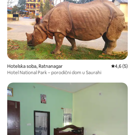
Hotelska soba, Ratnanagar
Prosečna oc
4,6 (5)
Hotel National Park – porodični dom u Saurahi