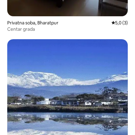
Privatna soba, Bharatpur
Prosečna oc
5,0 (3)
Centar grada