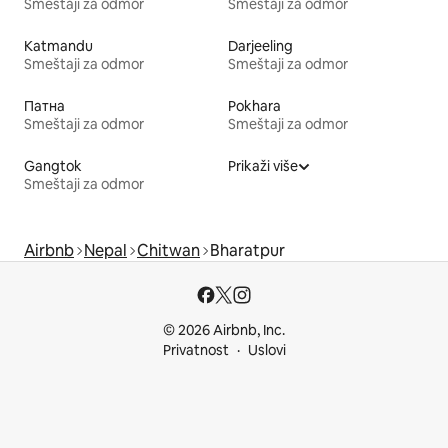
Smeštaji za odmor
Smeštaji za odmor
Katmandu
Darjeeling
Smeštaji za odmor
Smeštaji za odmor
Патна
Pokhara
Smeštaji za odmor
Smeštaji za odmor
Gangtok
Prikaži više
Smeštaji za odmor
Airbnb
Nepal
Chitwan
Bharatpur
© 2026 Airbnb, Inc.
Privatnost
Uslovi