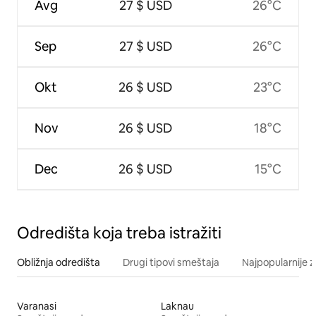
Avg
27 $ USD
26°C
Sep
27 $ USD
26°C
Okt
26 $ USD
23°C
Nov
26 $ USD
18°C
Dec
26 $ USD
15°C
Odredišta koja treba istražiti
Obližnja odredišta
Drugi tipovi smeštaja
Najpopularnije z
Varanasi
Laknau