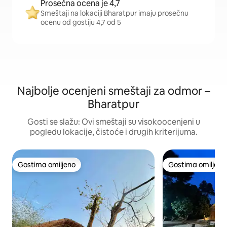
Prosečna ocena je 4,7
Smeštaji na lokaciji Bharatpur imaju prosečnu
ocenu od gostiju 4,7 od 5
Najbolje ocenjeni smeštaji za odmor –
Bharatpur
Gosti se slažu: Ovi smeštaji su visokoocenjeni u
pogledu lokacije, čistoće i drugih kriterijuma.
Gostima omiljeno
Gostima omiljeno
Gostima omiljeno
Gostima omiljeno