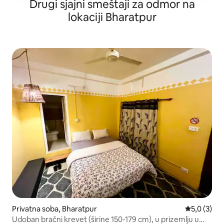
Drugi sjajni smeštaji za odmor na
lokaciji Bharatpur
Privatna soba, Bharatpur
Prosečna oc
5,0 (3)
Udoban bračni krevet (širine 150-179 cm), u prizemlju u