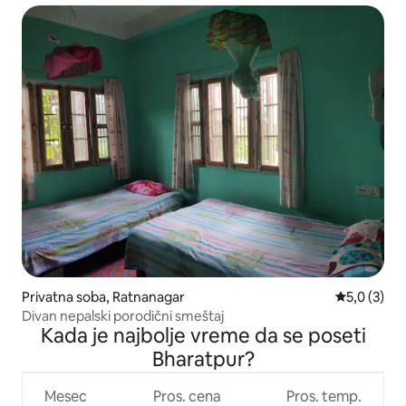
Privatna soba, Ratnanagar
Prosečna oc
5,0 (3)
Divan nepalski porodični smeštaj
Kada je najbolje vreme da se poseti
Bharatpur?
Mesec
Pros. cena
Pros. temp.