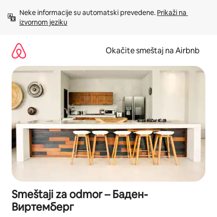
Pređi
Neke informacije su automatski prevedene. 
Prikaži na 
na
izvornom jeziku
sadržaj
Okačite smeštaj na Airbnb
Smeštaji za odmor – Баден-
Виртемберг