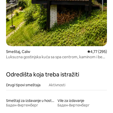
Smeštaj, Calw
Prosečna ocena
4,77 (295)
Luksuzna gostinjska kuća sa spa centrom, kaminom i bez
prostora za parove
Odredišta koja treba istražiti
Drugi tipovi smeštaja
Aktivnosti
Smeštaji za izdavanje u hostelima
Vile za izdavanje
Баден-Виртемберг
Баден-Виртемберг