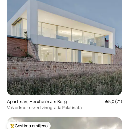
Apartman, Herxheim am Berg
Prosečna oce
5,0 (71)
Vaš odmor usred vinograda Palatinata
Gostima omiljeno
Najuspešniji među gostima omiljenim