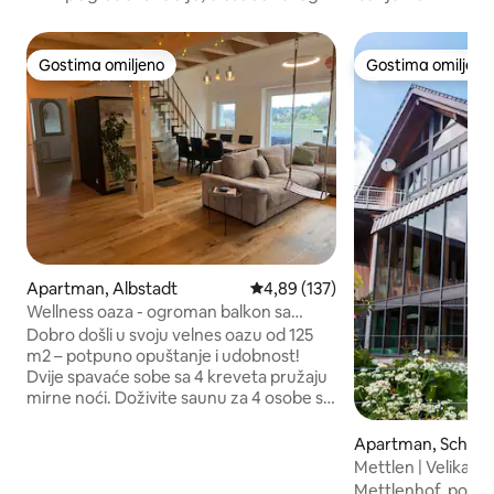
Gostima omiljeno
Gostima omiljeno
Gostima omiljeno
Gostima omiljeno
Apartman, Albstadt
Prosečna ocena 4,89 od 5, utisak
4,89 (137)
Wellness oaza - ogroman balkon sa
sopstvenom saunom
Dobro došli u svoju velnes oazu od 125
m2 – potpuno opuštanje i udobnost!
Dvije spavaće sobe sa 4 kreveta pružaju
mirne noći. Doživite saunu za 4 osobe sa
himalajskim kamenom, XXL tušem i
balkonom sa hidromasažnom kadom,
Apartman, Schop
roštiljem i trpezarijskim stolom – sa
Mettlen | Velika, 
prelijepim panoramskim pogledom.
na Alpe
Mettlenhof, pozna