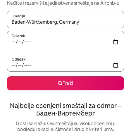
Nađite i rezervišite jedinstvene smeštaje na Airbnb-u
Lokacija
Kad su rezultati dostupni, možete da se krećete kroz njih pomoću
Dolazak
Odlazak
Traži
Najbolje ocenjeni smeštaji za odmor –
Баден-Виртемберг
Gosti se slažu: Ovi smeštaji su visokoocenjeni u
pogledu lokacije, čistoće i drugih kriterijuma.