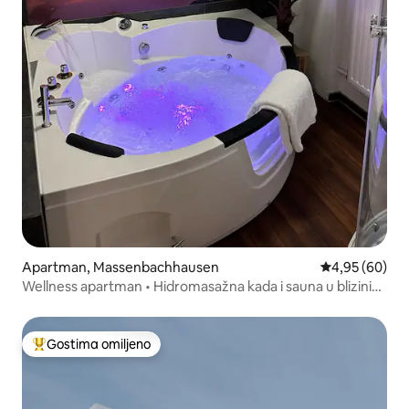
Apartman, Massenbachhausen
Prosečna ocen
4,95 (60)
Wellness apartman • Hidromasažna kada i sauna u blizini
Hajlbrona
Gostima omiljeno
Najuspešniji među gostima omiljenim