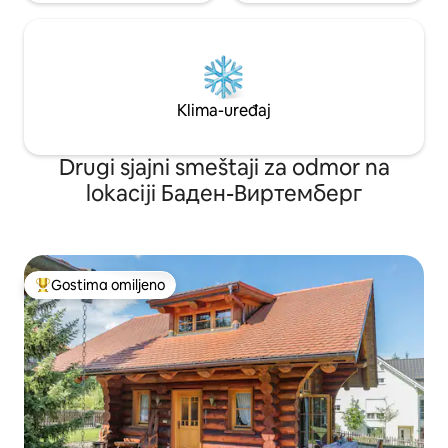
Klima-uređaj
Drugi sjajni smeštaji za odmor na
lokaciji Баден-Виртемберг
Gostima omiljeno
Najuspešniji među gostima omiljenim