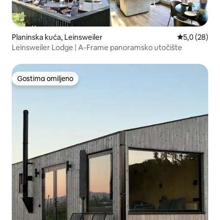
Planinska kuća, Leinsweiler
Prosečna oce
5,0 (28)
Leinsweiler Lodge | A-Frame panoramsko utočište
Gostima omiljeno
Gostima omiljeno