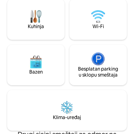
avanturi s prijatel
tokom perioda visoke opasnosti od
odmoru, pronaći ć
požara. Djeca od 2 do 12 godina ili bebe
opuštanje i udisan
0-2 godine nijesu prihvaćena. Kućni
Srdačno dočekujem
ljubimci nijesu dozvoljeni.)
nastojimo da stvor
Kuhinja
Wi-Fi
bezbjedan prostor
Besplatan parking
Bazen
u sklopu smeštaja
Klima-uređaj