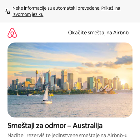
Pređi
Neke informacije su automatski prevedene. 
Prikaži na 
na
izvornom jeziku
sadržaj
Okačite smeštaj na Airbnb
Smeštaji za odmor – Australija
Nađite i rezervišite jedinstvene smeštaje na Airbnb-u