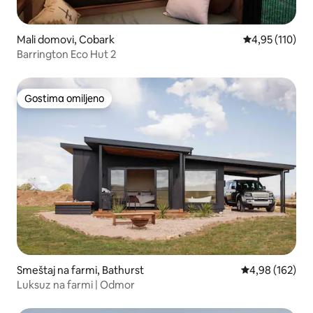
Mali domovi, Cobark
Prosečna ocena
4,95 (110)
Barrington Eco Hut 2
Gostima omiljeno
Gostima omiljeno
Smeštaj na farmi, Bathurst
Prosečna ocena
4,98 (162)
Luksuz na farmi | Odmor