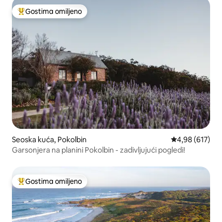
Gostima omiljeno
Najuspešniji među gostima omiljenim
Seoska kuća, Pokolbin
Prosečna ocena
4,98 (617)
Garsonjera na planini Pokolbin - zadivljujući pogledi!
Gostima omiljeno
Najuspešniji među gostima omiljenim