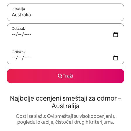
Lokacija
Kad su rezultati dostupni, možete da se krećete kroz njih pomoću
Dolazak
Odlazak
Traži
Najbolje ocenjeni smeštaji za odmor –
Australija
Gosti se slažu: Ovi smeštaji su visokoocenjeni u
pogledu lokacije, čistoće i drugih kriterijuma.