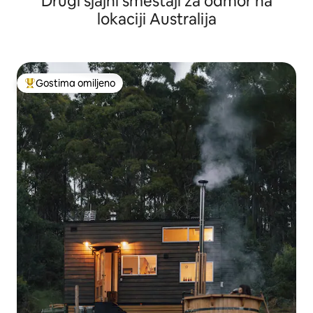
Drugi sjajni smeštaji za odmor na
lokaciji Australija
Gostima omiljeno
Najuspešniji među gostima omiljenim