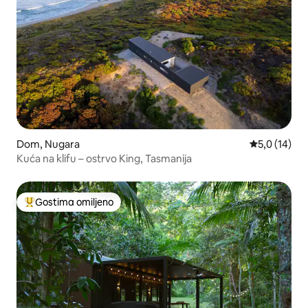
Dom, Nugara
Prosečna oce
5,0 (14)
Kuća na klifu – ostrvo King, Tasmanija
Gostima omiljeno
Najuspešniji među gostima omiljenim