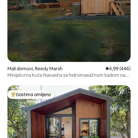
Mali domovi, Reedy Marsh
Prosečna ocena 
4,99 (446)
Minijaturna kuća Naivasha sa hidromasažnom kadom na
drva
Gostima omiljeno
Najuspešniji među gostima omiljenim