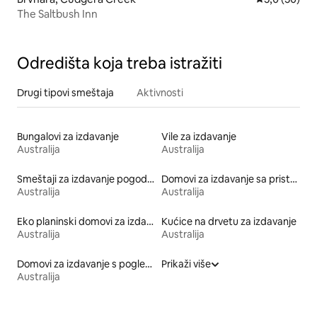
The Saltbush Inn
Odredišta koja treba istražiti
Drugi tipovi smeštaja
Aktivnosti
Bungalovi za izdavanje
Vile za izdavanje
Australija
Australija
Smeštaji za izdavanje pogodni za kućne ljubimce
Domovi za izdavanje sa pristupom jezeru
Australija
Australija
Eko planinski domovi za izdavanje
Kućice na drvetu za izdavanje
Australija
Australija
Domovi za izdavanje s pogledom na plažu
Prikaži više
Australija