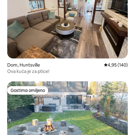
Dom, Huntsville
Prosečna ocena
4,95 (140)
Ova kuća je za ptice!
Gostima omiljeno
Gostima omiljeno