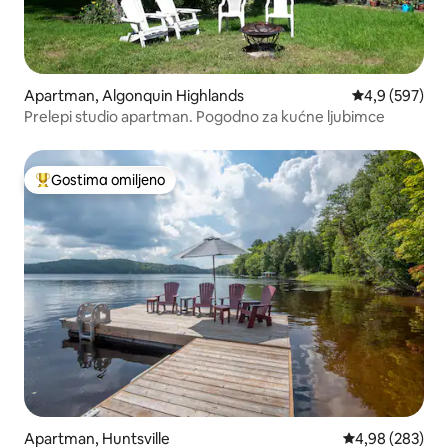
Apartman, Algonquin Highlands
Prosečna ocen
4,9 (597)
Prelepi studio apartman. Pogodno za kućne ljubimce
Gostima omiljeno
Najuspešniji među gostima omiljenim
Apartman, Huntsville
Prosečna ocena 
4,98 (283)