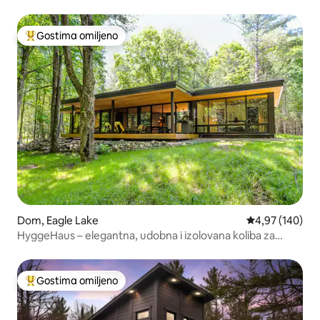
Džordžijan
Gostima omiljeno
Najuspešniji među gostima omiljenim
Dom, Eagle Lake
Prosečna ocena
4,97 (140)
HyggeHaus – elegantna, udobna i izolovana koliba za
opuštanje nakon skijanja
Gostima omiljeno
Najuspešniji među gostima omiljenim