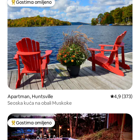
Gostima omiljeno
Najuspešniji među gostima omiljenim
Apartman, Huntsville
Prosečna ocen
4,9 (373)
Seoska kuća na obali Muskoke
Gostima omiljeno
Najuspešniji među gostima omiljenim