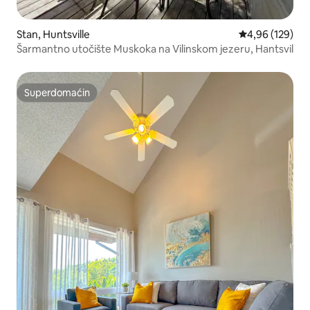
Stan, Huntsville
Prosečna ocena
4,96 (129)
Šarmantno utočište Muskoka na Vilinskom jezeru, Hantsvil
Superdomaćin
Superdomaćin