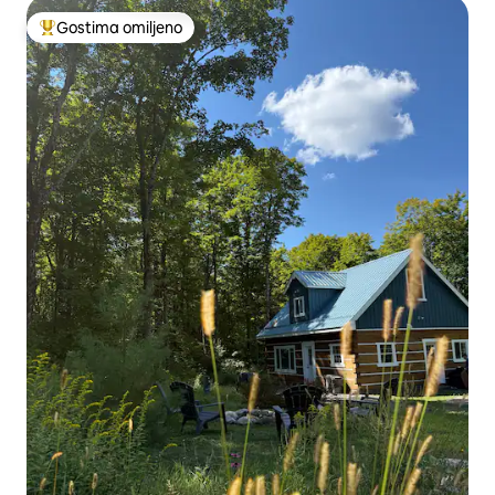
Gostima omiljeno
Najuspešniji među gostima omiljenim