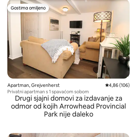
Gostima omiljeno
Gostima omiljeno
Apartman, Grejvenherst
Prosečna ocena
4,86 (106)
Privatni apartman s 1 spavaćom sobom
Drugi sjajni domovi za izdavanje za
odmor od kojih Arrowhead Provincial
Park nije daleko