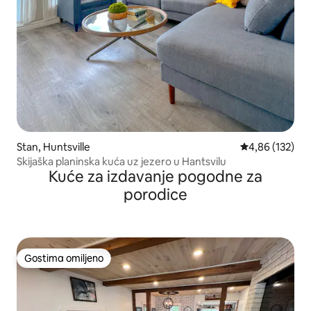
Stan, Huntsville
Prosečna ocena
4,86 (132)
Skijaška planinska kuća uz jezero u Hantsvilu
Kuće za izdavanje pogodne za
porodice
Gostima omiljeno
Gostima omiljeno