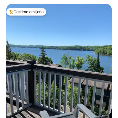
Hantsvilu, Ontario
Gostima omiljeno
Najuspešniji među gostima omiljenim