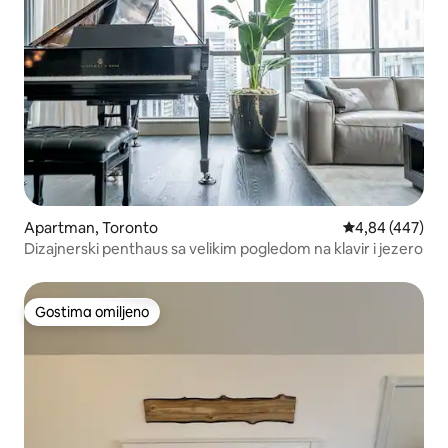
Apartman, Toronto
Prosečna ocena 
4,84 (447)
Dizajnerski penthaus sa velikim pogledom na klavir i jezero
Gostima omiljeno
Gostima omiljeno