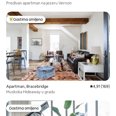
Predivan apartman na jezeru Vernon
Gostima omiljeno
Najuspešniji među gostima omiljenim
Apartman, Bracebridge
Prosečna ocena
4,91 (169)
Muskoka Hideaway u gradu
Gostima omiljeno
Gostima omiljeno