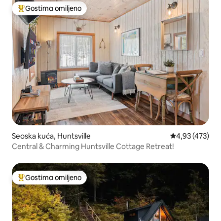
Gostima omiljeno
Najuspešniji među gostima omiljenim
Seoska kuća, Huntsville
Prosečna ocena
4,93 (473)
Central & Charming Huntsville Cottage Retreat!
Gostima omiljeno
Najuspešniji među gostima omiljenim