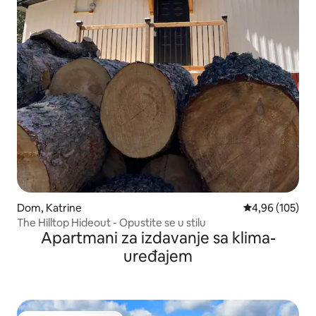
Dom, Katrine
Prosečna ocena
4,96 (105)
The Hilltop Hideout - Opustite se u stilu
Apartmani za izdavanje sa klima-
uređajem