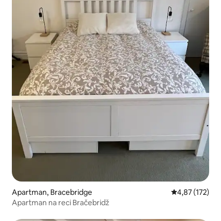
Apartman, Bracebridge
Prosečna ocena
4,87 (172)
Apartman na reci Bračebridž