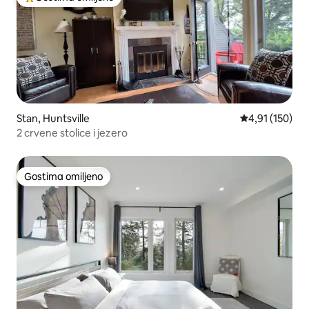
Najuspešniji među gostima omiljenim
Stan, Huntsville
Prosečna ocena
4,91 (150)
2 crvene stolice i jezero
Gostima omiljeno
Gostima omiljeno