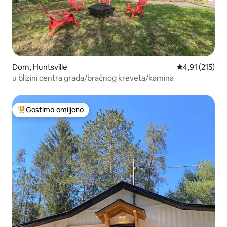
Dom, Huntsville
Prosečna ocena
4,91 (215)
u blizini centra grada/bračnog kreveta/kamina
Gostima omiljeno
Najuspešniji među gostima omiljenim