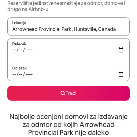
Rezervišite jedinstvene smeštaje za odmor, domove i
drugo na Airbnb-u
Lokacija
Kad su rezultati dostupni, možete da se krećete kroz njih pomoću
Dolazak
Odlazak
Traži
Najbolje ocenjeni domovi za izdavanje
za odmor od kojih Arrowhead
Provincial Park nije daleko