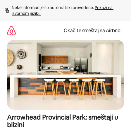
Pređi
Neke informacije su automatski prevedene. 
Prikaži na 
na
izvornom jeziku
sadržaj
Okačite smeštaj na Airbnb
Arrowhead Provincial Park: smeštaji u
blizini