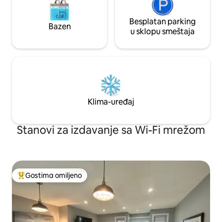
Besplatan parking
Bazen
u sklopu smeštaja
Klima-uređaj
Stanovi za izdavanje sa Wi-Fi mrežom
Gostima omiljeno
Najuspešniji među gostima omiljenim