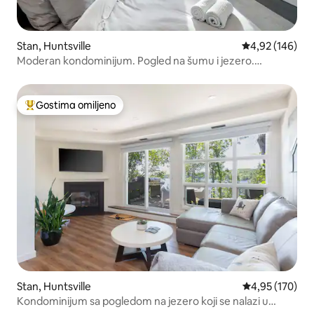
Stan, Huntsville
Prosečna ocena
4,92 (146)
Moderan kondominijum. Pogled na šumu i jezero.
Prikladno za pse.
Gostima omiljeno
Najuspešniji među gostima omiljenim
Stan, Huntsville
Prosečna ocena
4,95 (170)
Kondominijum sa pogledom na jezero koji se nalazi u