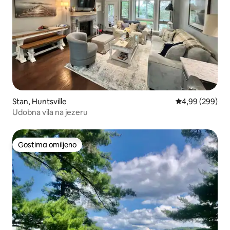
Stan, Huntsville
Prosečna ocena 
4,99 (299)
Udobna vila na jezeru
Gostima omiljeno
Gostima omiljeno