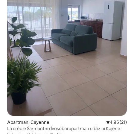
Apartman, Cayenne
Prosečna ocen
4,95 (21)
La créole Šarmantni dvosobni apartman u blizini Kajene