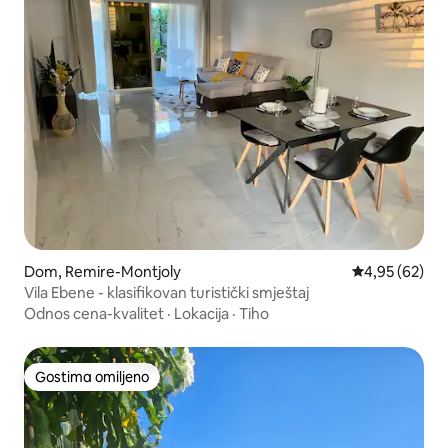
Dom, Remire-Montjoly
Prosečna ocen
4,95 (62)
Vila Ebene - klasifikovan turistički smještaj
Odnos cena-kvalitet
·
Lokacija
·
Tiho
Gostima omiljeno
Gostima omiljeno