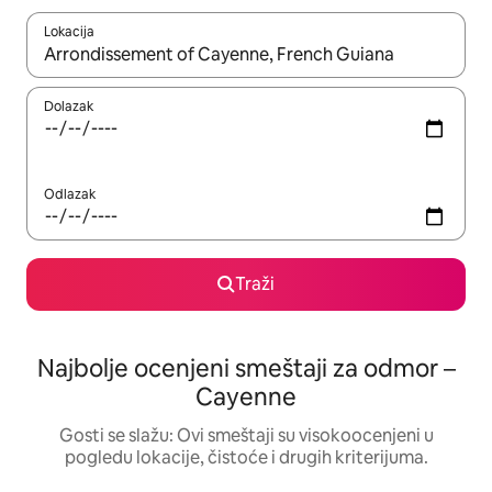
Lokacija
Kad su rezultati dostupni, možete da se krećete kroz njih pomoću
Dolazak
Odlazak
Traži
Najbolje ocenjeni smeštaji za odmor –
Cayenne
Gosti se slažu: Ovi smeštaji su visokoocenjeni u
pogledu lokacije, čistoće i drugih kriterijuma.