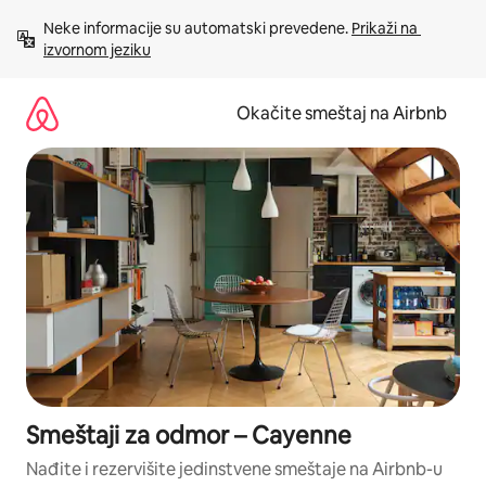
Pređi
Neke informacije su automatski prevedene. 
Prikaži na 
na
izvornom jeziku
sadržaj
Okačite smeštaj na Airbnb
Smeštaji za odmor – Cayenne
Nađite i rezervišite jedinstvene smeštaje na Airbnb-u