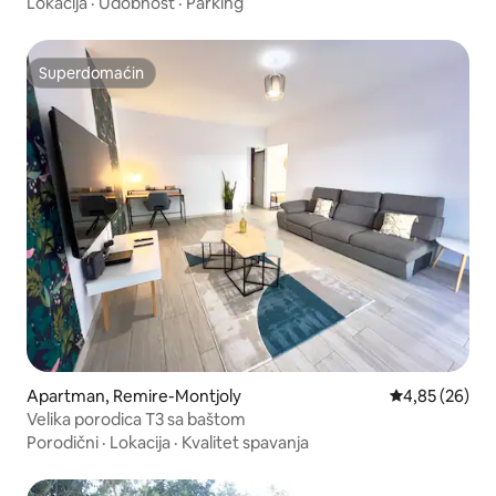
Lokacija
·
Udobnost
·
Parking
Superdomaćin
Superdomaćin
Apartman, Remire-Montjoly
Prosečna ocen
4,85 (26)
Velika porodica T3 sa baštom
Porodični
·
Lokacija
·
Kvalitet spavanja