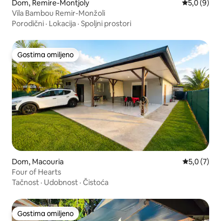
Dom, Remire-Montjoly
Prosečna oc
5,0 (9)
Vila Bambou Remir-Monžoli
Porodični
·
Lokacija
·
Spoljni prostori
Gostima omiljeno
Gostima omiljeno
Dom, Macouria
Prosečna oc
5,0 (7)
Four of Hearts
Tačnost
·
Udobnost
·
Čistoća
Gostima omiljeno
Gostima omiljeno