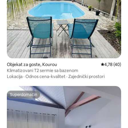
Objekat za goste, Kourou
Prosečna ocen
4,78 (40)
Klimatizovani T2 sermie sa bazenom
Lokacija
·
Odnos cena-kvalitet
·
Zajednički prostori
Superdomaćin
Superdomaćin