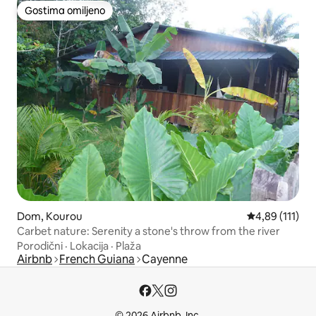
Gostima omiljeno
Gostima omiljeno
Dom, Kourou
Prosečna ocena
4,89 (111)
Carbet nature: Serenity a stone's throw from the river
Porodični
·
Lokacija
·
Plaža
Airbnb
French Guiana
Cayenne
© 2026 Airbnb, Inc.