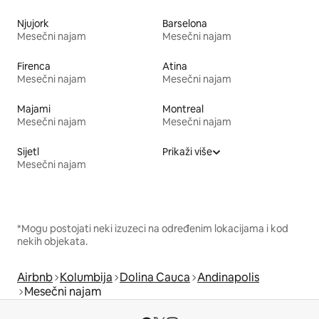
Njujork
Barselona
Mesečni najam
Mesečni najam
Firenca
Atina
Mesečni najam
Mesečni najam
Majami
Montreal
Mesečni najam
Mesečni najam
Sijetl
Prikaži više
Mesečni najam
*Mogu postojati neki izuzeci na određenim lokacijama i kod
nekih objekata.
Airbnb
Kolumbija
Dolina Cauca
Andinapolis
Mesečni najam