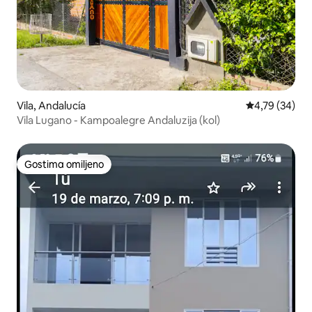
Vila, Andalucía
Prosečna ocen
4,79 (34)
Vila Lugano - Kampoalegre Andaluzija (kol)
Gostima omiljeno
Gostima omiljeno