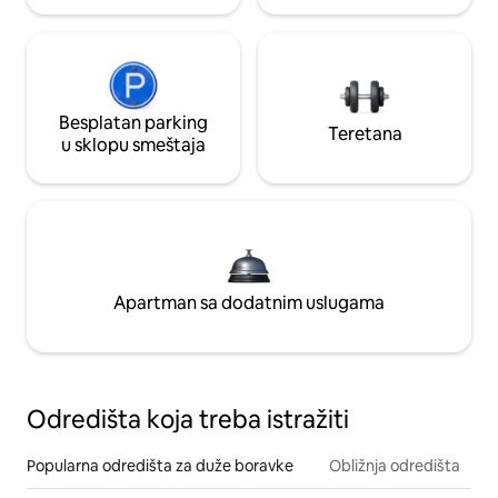
Besplatan parking
Teretana
u sklopu smeštaja
Apartman sa dodatnim uslugama
Odredišta koja treba istražiti
Popularna odredišta za duže boravke
Obližnja odredišta