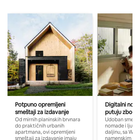
Potpuno opremljeni
Digitalni nomad
smeštaji za izdavanje
putuju zbog p
Od mirnih planinskih brvnara
Udoban smeštaj
do praktičnih urbanih
nomade i ljude 
apartmana, ovi opremljeni
daljinu, sa Wi-
smeštaji za izdavanje imaju
namenskim ra