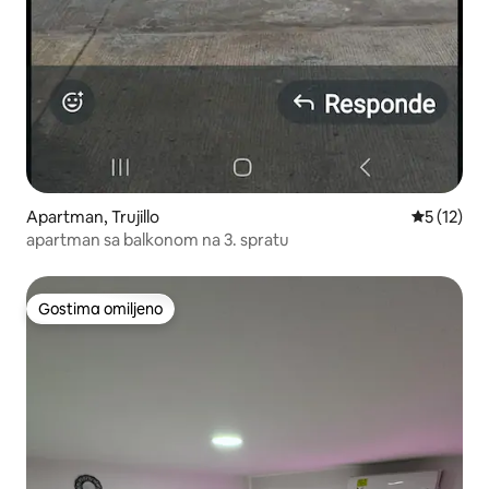
Apartman, Trujillo
Prosečna o
5 (12)
apartman sa balkonom na 3. spratu
Gostima omiljeno
Gostima omiljeno