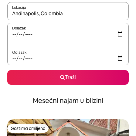
Lokacija
Kad su rezultati dostupni, možete da se krećete kroz njih pomoću
Dolazak
Odlazak
Traži
Mesečni najam u blizini
Gostima omiljeno
Gostima omiljeno