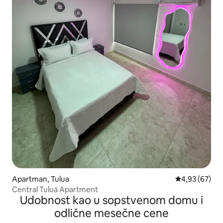
Apartman, Tulua
Prosečna ocen
4,93 (67)
Central Tuluá Apartment
Udobnost kao u sopstvenom domu i
odlične mesečne cene