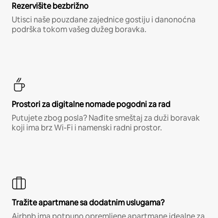
Rezervišite bezbrižno
Utisci naše pouzdane zajednice gostiju i danonoćna
podrška tokom vašeg dužeg boravka.
Prostori za digitalne nomade pogodni za rad
Putujete zbog posla? Nađite smeštaj za duži boravak
koji ima brz Wi-Fi i namenski radni prostor.
Tražite apartmane sa dodatnim uslugama?
Airbnb ima potpuno opremljene apartmane idealne za