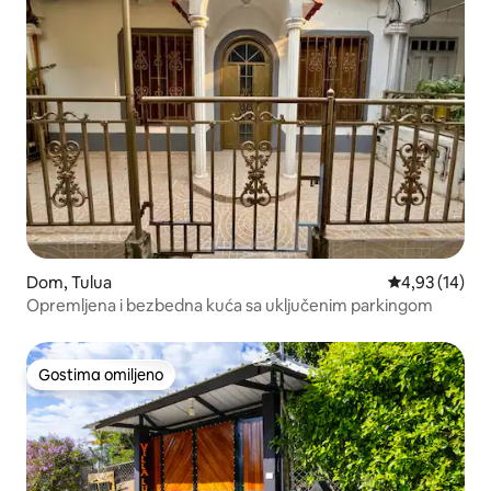
Dom, Tulua
Prosečna ocen
4,93 (14)
Opremljena i bezbedna kuća sa uključenim parkingom
Gostima omiljeno
Gostima omiljeno