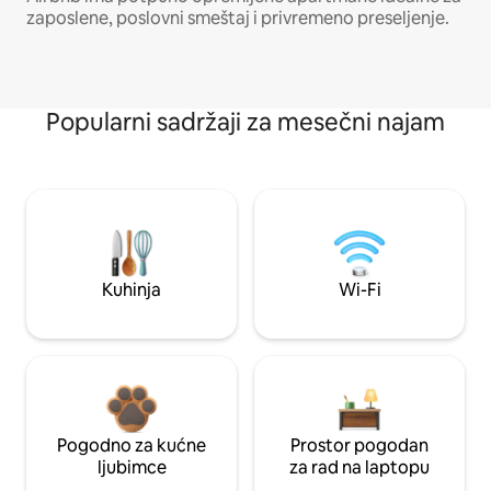
zaposlene, poslovni smeštaj i privremeno preseljenje.
Popularni sadržaji za mesečni najam
Kuhinja
Wi-Fi
Pogodno za kućne
Prostor pogodan
ljubimce
za rad na laptopu