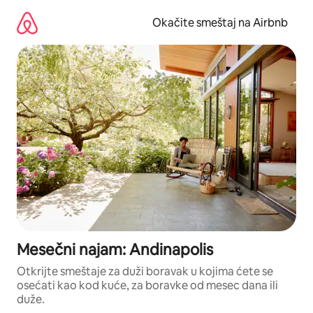
Pređi
na
Okačite smeštaj na Airbnb
sadržaj
Mesečni najam: Andinapolis
Otkrijte smeštaje za duži boravak u kojima ćete se
osećati kao kod kuće, za boravke od mesec dana ili
duže.