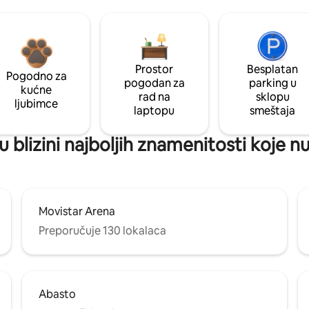
Prostor
Besplatan
Pogodno za
pogodan za
parking u
kućne
rad na
sklopu
ljubimce
laptopu
smeštaja
 blizini najboljih znamenitosti koje 
Movistar Arena
Preporučuje 130 lokalaca
Abasto