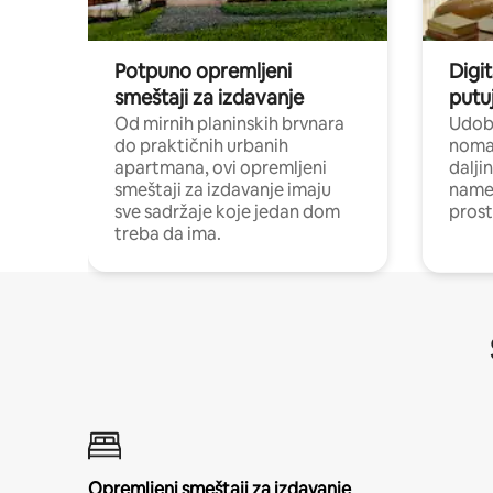
Potpuno opremljeni
Digit
smeštaji za izdavanje
putu
Od mirnih planinskih brvnara
Udoba
do praktičnih urbanih
nomad
apartmana, ovi opremljeni
dalji
smeštaji za izdavanje imaju
name
sve sadržaje koje jedan dom
pros
treba da ima.
Opremljeni smeštaji za izdavanje