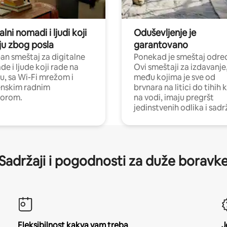
alni nomadi i ljudi koji
Oduševljenje je
ju zbog posla
garantovano
n smeštaj za digitalne
Ponekad je smeštaj odred
e i ljude koji rade na
Ovi smeštaji za izdavanje
nu, sa Wi-Fi mrežom i
među kojima je sve od
nskim radnim
brvnara na litici do tihih 
torom.
na vodi, imaju pregršt
jedinstvenih odlika i sadr
Sadržaji i pogodnosti za duže boravk
Fleksibilnost kakva vam treba
J