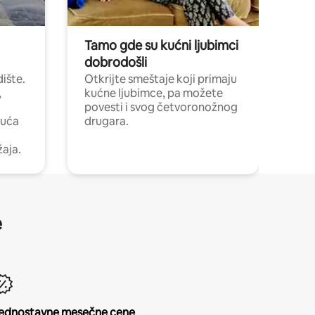
Tamo gde su kućni ljubimci
dobrodošli
ište.
Otkrijte smeštaje koji primaju
,
kućne ljubimce, pa možete
povesti i svog četvoronožnog
kuća
drugara.
žaja.
e
ednostavne mesečne cene