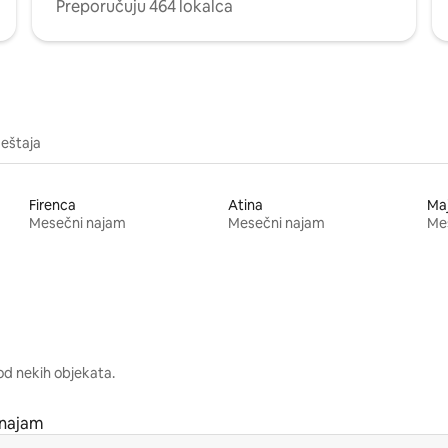
Preporučuju 464 lokalca
meštaja
Firenca
Atina
Ma
Mesečni najam
Mesečni najam
Me
od nekih objekata.
 najam