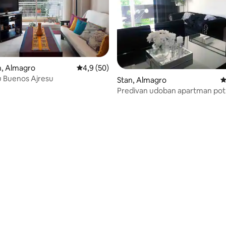
, Almagro
Prosečna ocena 4,9 od 5, utisaka: 50
4,9 (50)
u Buenos Ajresu
Stan, Almagro
P
Predivan udoban apartman po
opremljen u Almagru
 5, utisaka: 35