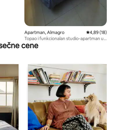
Apartman, Almagro
Prosečna ocena 4,89 o
4,89 (18)
Topao i funkcionalan studio-apartman u
sečne cene
Almagru