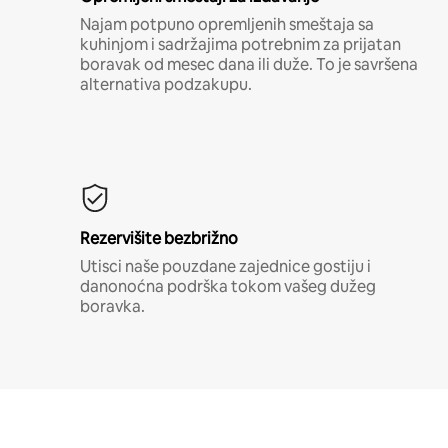
Najam potpuno opremljenih smeštaja sa
kuhinjom i sadržajima potrebnim za prijatan
boravak od mesec dana ili duže. To je savršena
alternativa podzakupu.
Rezervišite bezbrižno
Utisci naše pouzdane zajednice gostiju i
danonoćna podrška tokom vašeg dužeg
boravka.