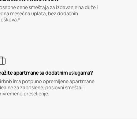
osebne cene smeštaja za izdavanje na duže i
edna mesečna uplata, bez dodatnih
roškova.*
ražite apartmane sa dodatnim uslugama?
irbnb ima potpuno opremljene apartmane
dealne za zaposlene, poslovni smeštaj i
rivremeno preseljenje.