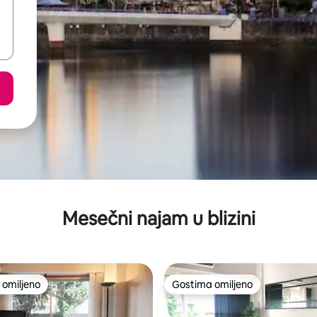
Mesečni najam u blizini
omiljeno
Gostima omiljeno
omiljeno
Gostima omiljeno