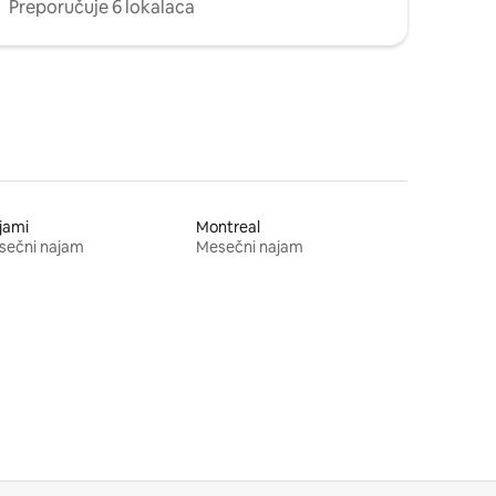
Preporučuje 6 lokalaca
jami
Montreal
sečni najam
Mesečni najam