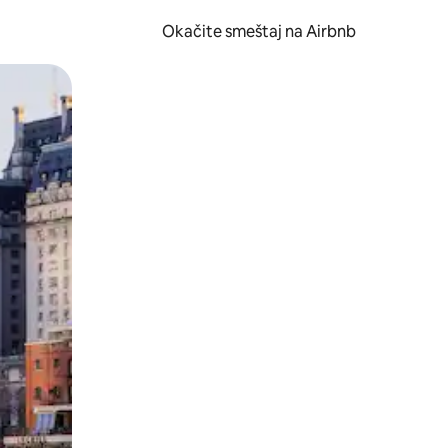
Okačite smeštaj na Airbnb
 ili prevlačenjem.