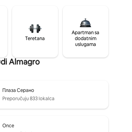
Apartman sa
Teretana
dodatnim
uslugama
nudi Almagro
Плаза Серано
Preporučuju 833 lokalca
Once