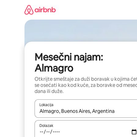
Pređi
na
sadržaj
Mesečni najam:
Almagro
Otkrijte smeštaje za duži boravak u kojima će
se osećati kao kod kuće, za boravke od mese
dana ili duže.
Lokacija
Kad su rezultati dostupni, možete da se krećete kr
Dolazak