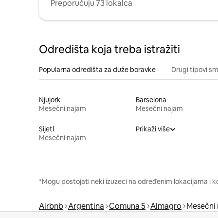
Preporučuju 73 lokalca
Odredišta koja treba istražiti
Popularna odredišta za duže boravke
Drugi tipovi s
Njujork
Barselona
Mesečni najam
Mesečni najam
Sijetl
Prikaži više
Mesečni najam
*Mogu postojati neki izuzeci na određenim lokacijama i k
Airbnb
Argentina
Comuna 5
Almagro
Mesečni