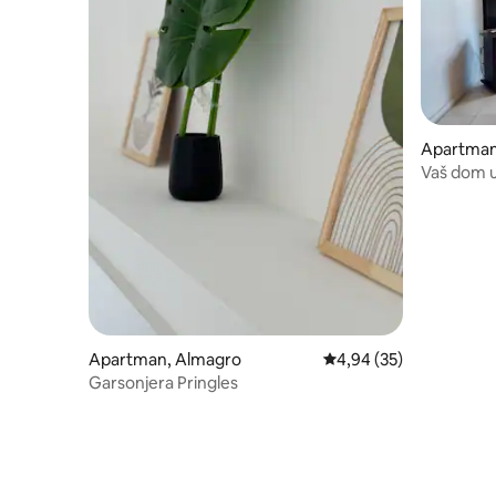
Apartman
Vaš dom 
Apartman, Almagro
Prosečna ocena 4,94 od
4,94 (35)
Garsonjera Pringles