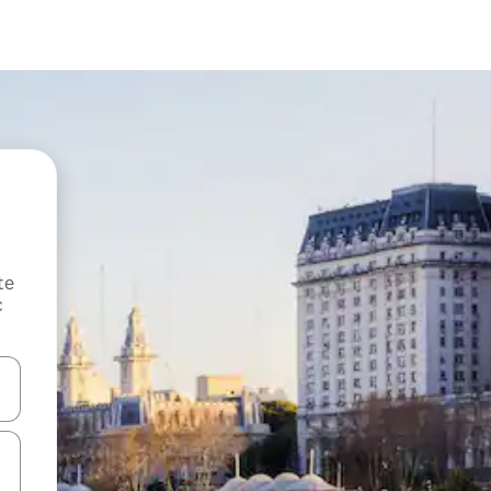
te
c
oz njih pomoću strelica nagore i nadole, kao i da ih istražujte dodirom