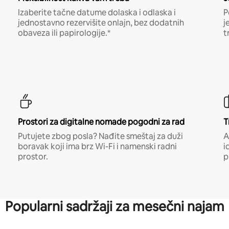
Izaberite tačne datume dolaska i odlaska i
P
jednostavno rezervišite onlajn, bez dodatnih
j
obaveza ili papirologije.*
t
Prostori za digitalne nomade pogodni za rad
T
Putujete zbog posla? Nađite smeštaj za duži
A
boravak koji ima brz Wi-Fi i namenski radni
i
prostor.
p
Popularni sadržaji za mesečni najam