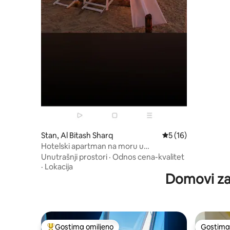
Stan, Al Bitash Sharq
Prosečna ocena 5 od
5 (16)
Hotelski apartman na moru u
Aleksandriji, plaža Paradise
Unutrašnji prostori
·
Odnos cena-kvalitet
·
Lokacija
Domovi za 
Gostima omiljeno
Gostima 