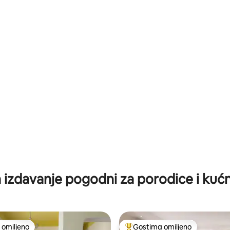
 5, utisaka: 16
izdavanje pogodni za porodice i kuć
omiljeno
Gostima omiljeno