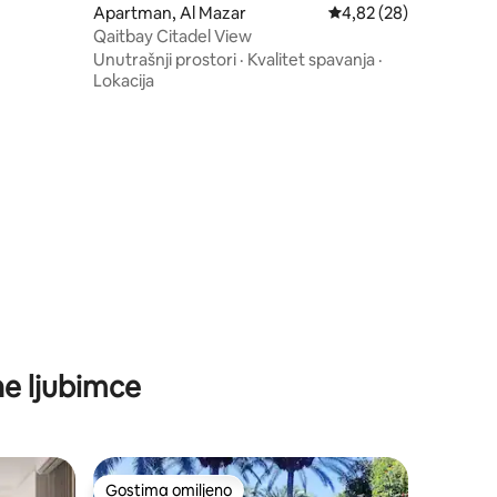
Apartman, Al Mazar
Prosečna ocena 4,82 o
4,82 (28)
Qaitbay Citadel View
Unutrašnji prostori
·
Kvalitet spavanja
·
Lokacija
ne ljubimce
Gostima omiljeno