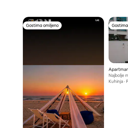
Gostima omiljeno
Gostima 
Gostima omiljeno
Gostima 
Apartman
Najbolje 
Aleksandr
Kuhinja
·