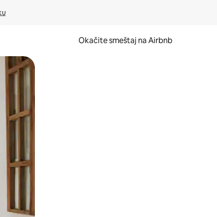
ku
Okačite smeštaj na Airbnb
 ili prevlačenjem.