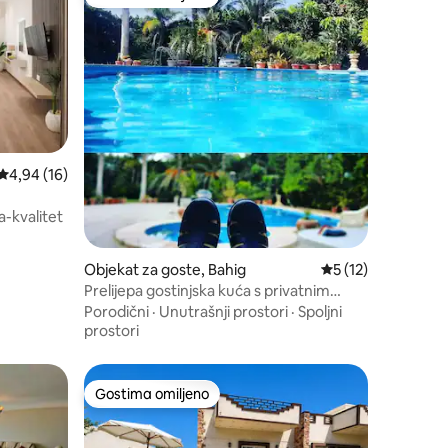
ljenim
Gostima omiljeno
Prosečna ocena 4,94 od 5, utisaka: 16
4,94 (16)
-kvalitet
Objekat za goste, Bahig
Prosečna ocena 5 o
5 (12)
Prelijepa gostinjska kuća s privatnim
bazenom i baštom
Porodični
·
Unutrašnji prostori
·
Spoljni
prostori
Gostima omiljeno
ljenim
Gostima omiljeno