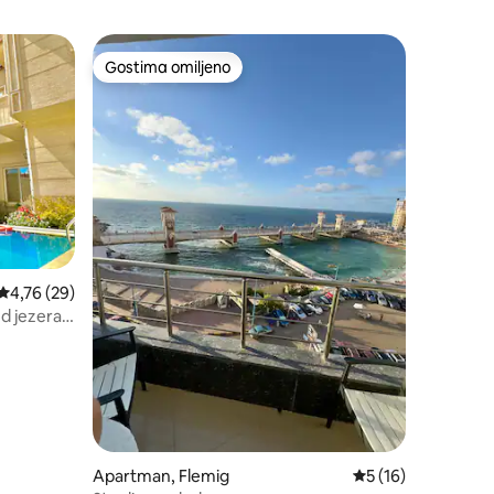
Gostima omiljeno
Gostima omiljeno
Prosečna ocena 4,76 od 5, utisaka: 29
4,76 (29)
d jezera |
Apartman, Flemig
Prosečna ocena 5 o
5 (16)