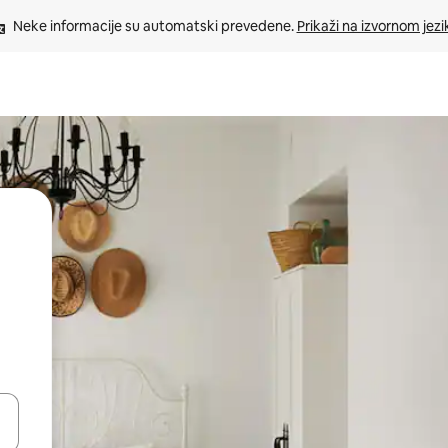
Neke informacije su automatski prevedene. 
Prikaži na izvornom jezi
oz njih pomoću strelica nagore i nadole, kao i da ih istražujte dodirom