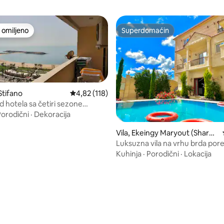
omiljeno
Superdomaćin
omiljeno
Superdomaćin
Stifano
Prosečna ocena 4,82 od 5, utisaka: 118
4,82 (118)
otela sa četiri sezone
غر
Porodični
·
Dekoracija
Vila, Ekeingy Maryout (Sharq
WA Gharb)
Luksuzna vila na vrhu brda pore
Odmor u privatnom bazenu
Kuhinja
·
Porodični
·
Lokacija
 5, utisaka: 53