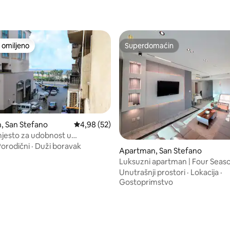
omiljeno
Superdomaćin
omiljeno
Superdomaćin
, San Stefano
Prosečna ocena 4,98 od 5, utisaka: 52
4,98 (52)
mjesto za udobnost u
iji Sanstefano
Porodični
·
Duži boravak
Apartman, San Stefano
Luksuzni apartman | Four Seas
Stefano T6-11-2
Unutrašnji prostori
·
Lokacija
·
Gostoprimstvo