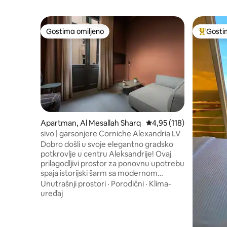
Gostima omiljeno
Gosti
Gostima omiljeno
Najuspeš
Apartman, Al Mesallah Sharq
Prosečna ocena 4,95 od 
4,95 (118)
sivo | garsonjere Corniche Alexandria LV
Dobro došli u svoje elegantno gradsko
potkrovlje u centru Aleksandrije! Ovaj
prilagodljivi prostor za ponovnu upotrebu
spaja istorijski šarm sa modernom
udobnošću. Sa plišanim bračnim
Unutrašnji prostori
·
Porodični
·
Klima-
krevetom na međuspratu, udobnim
uređaj
kaučem i mirnim pogledom na grad,
savršen je za opuštanje. Pažljivo
renovirano, potkrovlje ističe svoj