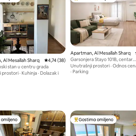
omiljeno
Najuspešniji među gostima omi
Apartman, Al Mesallah Sharq
Garsonjera Stayo 101B, centar
 5, utisaka: 48
 Al Mesallah Sharq
Prosečna ocena 4,74 od 5, utisaka: 38
4,74 (38)
Aleksandrije
Unutrašnji prostori
·
Odnos cena
ski stan u centru grada
·
Parking
 prostori
·
Kuhinja
·
Dolazak i
omiljeno
Gostima omiljeno
omiljeno
Najuspešniji među gostima omi