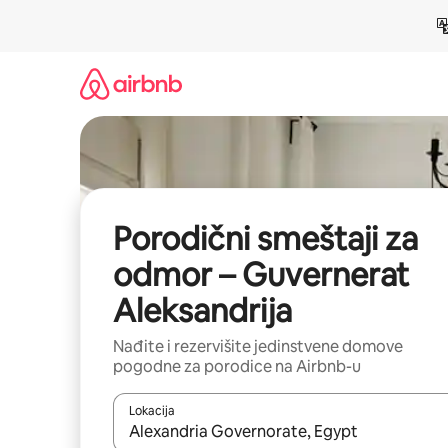
Pređi
na
sadržaj
Porodični smeštaji za
odmor – Guvernerat
Aleksandrija
Nađite i rezervišite jedinstvene domove
pogodne za porodice na Airbnb-u
Lokacija
Kad su rezultati dostupni, možete da se krećete kr