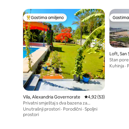
Gostima omiljeno
Gostima 
Najuspešniji među gostima omiljenim
Gostima 
Loft, San 
Stan pored h
فتينللأزواج
Kuhinja
·
Vila, Alexandria Governorate
Prosečna ocena 4,92 od
4,92 (53)
Privatni smještaj s dva bazena za
porodice .
Unutrašnji prostori
·
Porodični
·
Spoljni
prostori