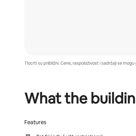
Tlocrti su približni. Cene, raspoloživost i sadržaji se mo
What the buildin
Features