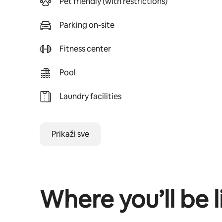
Pet friendly (with restrictions)
Parking on-site
Fitness center
Pool
Laundry facilities
Prikaži sve
Where you’ll be l