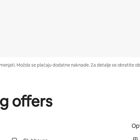
gu menjati. Možda se plaćaju dodatne naknade. Za detalje se obratite ob
g offers
Opt