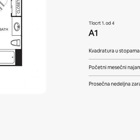
Tlocrt 1. od 4
A1
Kvadratura u stopama
Početni mesečni naja
Prosečna
nedeljna za