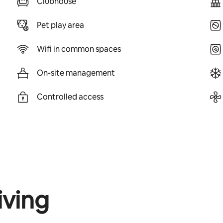
Clubhouse
Pet play area
Wifi in common spaces
On-site management
Controlled access
iving