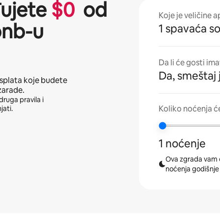
đujete
$
0
od
Koje je veličine 
bnb-u
1 spavaća s
Da li će gosti im
Da, smeštaj 
isplata koje budete
zarade.
druga pravila i
Koliko noćenja ć
jati.
1 noćenje
Ova zgrada vam 
noćenja godišnje