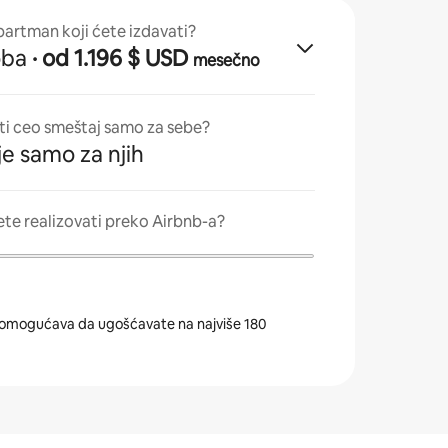
apartman koji ćete izdavati?
oba
· od 1.196 $ USD
mesečno
ati ceo smeštaj samo za sebe?
je samo za njih
ete realizovati preko Airbnb-a?
omogućava da ugošćavate na najviše 180