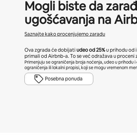
Mogli biste da zara
ugošćavanja na Air
Saznajte kako procenjujemo zaradu
Ova zgrada će dobijati
udeo od
25%
u prihodu od 
primali od Airbnb-a. To se već odražava u proceni 
Primenjuju se ograničenja broja noćenja, udeo u prihodu i 
ograničenja ili lokalni propisi, koji se mogu vremenom men
Posebna ponuda
Vaša potencijalna zarada je $761 mesečno