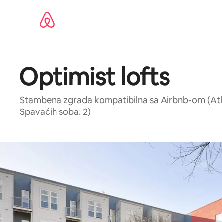
Pređi
na
sadržaj
Optimist lofts
Stambena zgrada kompatibilna sa Airbnb-om (Atlan
Spavaćih soba: 2)