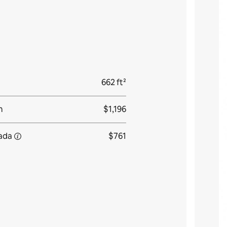
662 ft²
m
$1,196
rada
$761