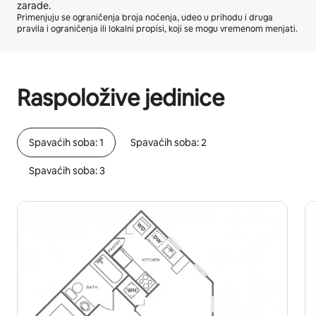
zarade.
Primenjuju se ograničenja broja noćenja, udeo u prihodu i druga
pravila i ograničenja ili lokalni propisi, koji se mogu vremenom menjati.
Vaša potencijalna zarada je $549 mesečno
Raspoložive jedinice
Spavaćih soba: 1
Spavaćih soba: 2
Spavaćih soba: 3