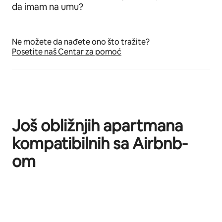
da imam na umu?
Ne možete da nađete ono što tražite?
Posetite naš Centar za pomoć
Još obližnjih apartmana
kompatibilnih sa Airbnb-
om
Prikazano stavki: 0 od 0