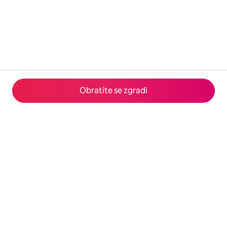
Obratite se zgradi
© 2026 Airbnb, Inc.
Privatnost
·
Uslovi