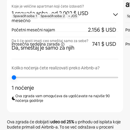
a
Koje je veličine apartman koji ćete izdavati?
1 spavaća soba
· od 2.002 $ USD
Spavaćih soba: 1
Spavaćih soba: 2
+ JOŠ
S
mesečno
2.156 $ USD
Početni mesečni najam
Po
Da li će gosti imati ceo smeštaj samo za sebe?
741 $ USD
Prosečna
nedeljna zarada
Pr
Da, smeštaj je samo za njih
Koliko noćenja ćete realizovati preko Airbnb-a?
1 noćenje
Ova zgrada vam omogućava da ugošćavate na najviše 90
noćenja godišnje
Ova zgrada će dobijati
udeo od
25%
u prihodu od isplata koje
budete primali od Airbnb-a. To se već odražava u proceni