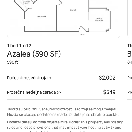
Tlocrt 1. od 2
Tl
Azalea (590 SF)
B
590 ft²
84
$2,002
Početni mesečni najam
Po
$549
Prosečna
nedeljna zarada
Pr
Tlocrti su približni. Cene, raspoloživost i sadržaji se mogu menjati.
Možda se plaćaju dodatne naknade. Za detalje se obratite objektu.
Dodatni detalji od tima objekta Mira Flores:
This property has hosting
rules and lease provisions that may impact your hosting activity and