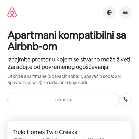
Pređi
na
sadržaj
Apartmani kompatibilni sa
Airbnb-om
Iznajmite prostor u kojem se stvarno može živeti.
Zarađujte od povremenog ugošćavanja.
Otkrijte apartmane (Spavaćih soba: 1, Spavaćih soba: 2 и
Spavaćih soba: 3) za izdavanje koje nudi
Lokacija:
Prikazano stavki: 0 od 0
Trulo Homes Twin Creeks