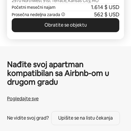
2970 Northwest 91st Terrace, Kansas City, MO
1.614 $ USD
Početni mesečni najam
562 $ USD
Prosečna nedeljna zarada
Obratite se objektu
Nađite svoj apartman
kompatibilan sa Airbnb-om u
drugom gradu
Pogledajte sve
Ne vidite svoj grad?
Upišite se na listu čekanja