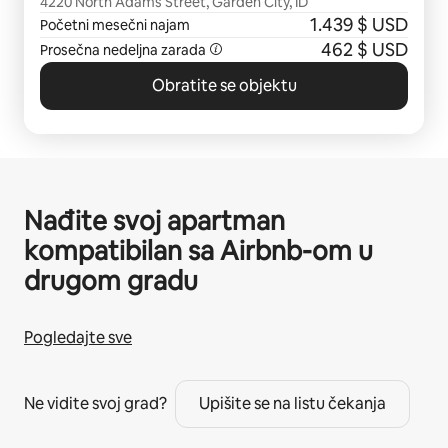
4220 North Adams Street, Garden City, ID
1.439 $ USD
Početni mesečni najam
462 $ USD
Prosečna nedeljna zarada
Obratite se objektu
Nađite svoj apartman
kompatibilan sa Airbnb-om u
drugom gradu
Pogledajte sve
Ne vidite svoj grad?
Upišite se na listu čekanja