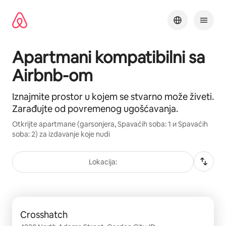
Pređi
na
sadržaj
Apartmani kompatibilni sa
Airbnb-om
Iznajmite prostor u kojem se stvarno može živeti.
Zarađujte od povremenog ugošćavanja.
Otkrijte apartmane (garsonjera, Spavaćih soba: 1 и Spavaćih
soba: 2) za izdavanje koje nudi
Lokacija:
Prikazano stavki: 0 od 0
Crosshatch