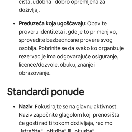
čista, udobna i dobro opremljena za
doživljaj.
Preduzeća koja ugošćavaju
: Obavite
proveru identiteta i, gde je to primenjivo,
sprovedite bezbednosne provere svog
osoblja. Pobrinite se da svako ko organizuje
rezervacije ima odgovarajuće osiguranje,
licence/dozvole, obuku, znanje i
obrazovanje.
Standardi ponude
Naziv
: Fokusirajte se na glavnu aktivnost.
Naziv započnite glagolom koji prenosi šta
će gosti raditi tokom doživljaja, recimo
„istražite“, „otkrijte“ ili „okusite“.