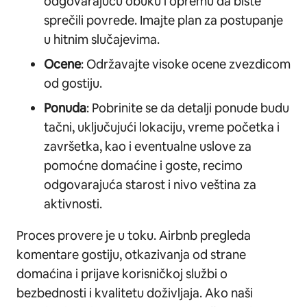
odgovarajuću obuku i opremu da biste
sprečili povrede. Imajte plan za postupanje
u hitnim slučajevima.
Ocene
: Održavajte visoke ocene zvezdicom
od gostiju.
Ponuda
: Pobrinite se da detalji ponude budu
tačni, uključujući lokaciju, vreme početka i
završetka, kao i eventualne uslove za
pomoćne domaćine i goste, recimo
odgovarajuća starost i nivo veština za
aktivnosti.
Proces provere je u toku. Airbnb pregleda
komentare gostiju, otkazivanja od strane
domaćina i prijave korisničkoj službi o
bezbednosti i kvalitetu doživljaja. Ako naši