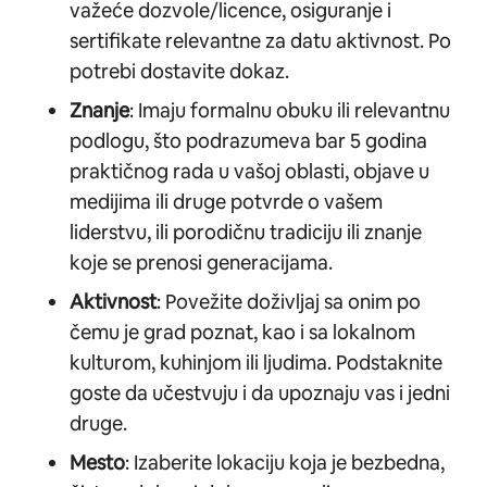
važeće dozvole/licence, osiguranje i
sertifikate relevantne za datu aktivnost. Po
potrebi dostavite dokaz.
Znanje
: Imaju formalnu obuku ili relevantnu
podlogu, što podrazumeva bar 5 godina
praktičnog rada u vašoj oblasti, objave u
medijima ili druge potvrde o vašem
liderstvu, ili porodičnu tradiciju ili znanje
koje se prenosi generacijama.
Aktivnost
: Povežite doživljaj sa onim po
čemu je grad poznat, kao i sa lokalnom
kulturom, kuhinjom ili ljudima. Podstaknite
goste da učestvuju i da upoznaju vas i jedni
druge.
Mesto
: Izaberite lokaciju koja je bezbedna,