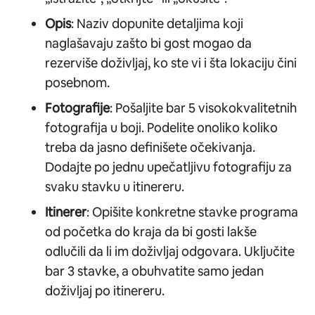
Opis
: Naziv dopunite detaljima koji
naglašavaju zašto bi gost mogao da
rezerviše doživljaj, ko ste vi i šta lokaciju čini
posebnom.
Fotografije
: Pošaljite bar 5 visokokvalitetnih
fotografija u boji. Podelite onoliko koliko
treba da jasno definišete očekivanja.
Dodajte po jednu upečatljivu fotografiju za
svaku stavku u itinereru.
Itinerer
: Opišite konkretne stavke programa
od početka do kraja da bi gosti lakše
odlučili da li im doživljaj odgovara. Uključite
bar 3 stavke, a obuhvatite samo jedan
doživljaj po itinereru.