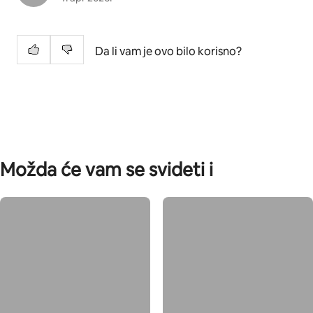
Da li vam je ovo bilo korisno?
Možda će vam se svideti i