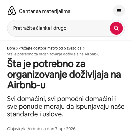
Pređi
na
Centar sa materijalima
sadržaj
Pretražite članke i drugo
Dom
Pružajte gostoprimstvo od 5 zvezdica
Šta je potrebno za organizovanje doživljaja na Airbnb-u
Šta je potrebno za
organizovanje doživljaja na
Airbnb-u
Svi domaćini, svi pomoćni domaćini i
sve ponude moraju da ispunjavaju naše
standarde i uslove.
Objavio/la
Airbnb
na dan
7. apr 2026.