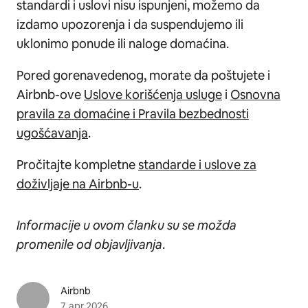
standardi i uslovi nisu ispunjeni, možemo da
izdamo upozorenja i da suspendujemo ili
uklonimo ponude ili naloge domaćina.
Pored gorenavedenog, morate da poštujete i
Airbnb-ove
Uslove korišćenja usluge
i
Osnovna
pravila za domaćine i Pravila bezbednosti
ugošćavanja
.
Pročitajte kompletne
standarde i uslove za
doživljaje na Airbnb-u
.
Informacije u ovom članku su se možda
promenile od objavljivanja
.
Airbnb
7. apr 2026.